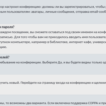
ратор настроил конференцию: должны ли вы зарегистрироваться, чтобы
пользователям: аватары, личные сообщения, отправка email-сообщени
и пароля?
 каждом посещении
, вы сможете оставаться под своим именем на кон
й записью. Для того чтобы вам не приходилось вводить имя пользоват
упном компьютере, например в библиотеке, интернет-кафе, университ
кцию.
телей?
ребывание на конференции
. Выберите
Да
, и вы будете видны только 
лучить новый. Перейдите на страницу входа на конференцию и щелкни
ны, то возможны два варианта. Если включена поддержка COPPA и при 