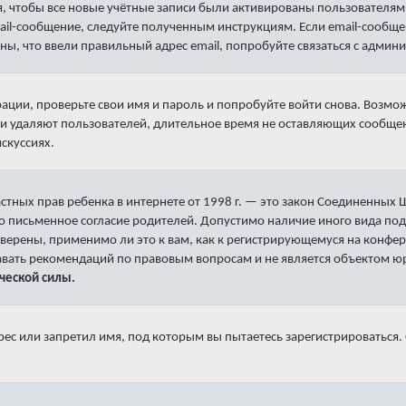
, чтобы все новые учётные записи были активированы пользователям
mail-сообщение, следуйте полученным инструкциям. Если email-сообще
ны, что ввели правильный адрес email, попробуйте связаться с админ
рации, проверьте свои имя и пароль и попробуйте войти снова. Возм
и удаляют пользователей, длительное время не оставляющих сообщен
искуссиях.
е частных прав ребенка в интернете от 1998 г. — это закон Соединенны
о письменное согласие родителей. Допустимо наличие иного вида под
верены, применимо ли это к вам, как к регистрирующемуся на конфер
давать рекомендаций по правовым вопросам и не является объектом 
ческой силы.
с или запретил имя, под которым вы пытаетесь зарегистрироваться.