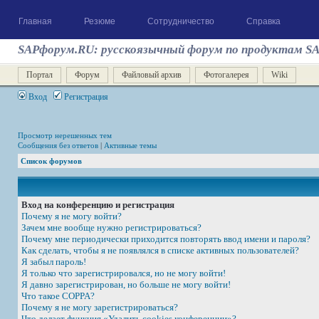
Главная
Резюме
Сотрудничество
Справка
SAPфорум.RU: русскоязычный форум по продуктам S
Портал
Форум
Файловый архив
Фотогалерея
Wiki
Вход
Регистрация
Просмотр нерешенных тем
Сообщения без ответов
|
Активные темы
Список форумов
Вход на конференцию и регистрация
Почему я не могу войти?
Зачем мне вообще нужно регистрироваться?
Почему мне периодически приходится повторять ввод имени и пароля?
Как сделать, чтобы я не появлялся в списке активных пользователей?
Я забыл пароль!
Я только что зарегистрировался, но не могу войти!
Я давно зарегистрирован, но больше не могу войти!
Что такое COPPA?
Почему я не могу зарегистрироваться?
Что делает функция «Удалить cookies конференции»?