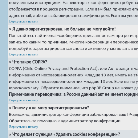
полученным инструкциям. На некоторых конференциях требуется
отображается в процессе регистрации. Если вам был прислано e
адрес email, либо он заблокирован спам-фильтром. Если вы увере
Вернуться к началу
» Я давно зарегистрирован, но больше не могу войти!
Попытайтесь найти email-сообщение, присланное вам при регист
запись по каким-то причинам. Многие конференции периодическ
попробуйте зарегистрироваться снова и активнее участвовать в д
Вернуться к началу
» Что такое COPPA?
COPPA (Child Online Privacy and Protection Act), или Акт о защит
информацию от несовершеннолетних младше 13 лет, иметь на эт
информации от несовершеннолетних младше 13 лет. Если вы не у
юрисконсульту. Обратите внимание, что phpBB Group не может 
Примечание переводчика: в России данный акт не имеет юриди
Вернуться к началу
» Почему я не могу зарегистрироваться?
Возможно, администратор конференции заблокировал ваш IP-адре
Обратитесь за помощью к администратору конференции.
Вернуться к началу
» Что делает функция «Удалить cookies конференции»?