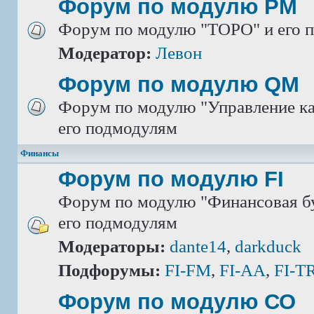
Форум по модулю РМ
Форум по модулю "ТОРО" и его 
Модератор:
Левон
Форум по модулю QM
Форум по модулю "Управление ка
его подмодулям
Финансы
Форум по модулю FI
Форум по модулю "Финансовая бу
его подмодулям
Модераторы:
dante14
,
darkduck
Подфорумы:
FI-FM
,
FI-AA
,
FI-T
Форум по модулю СО