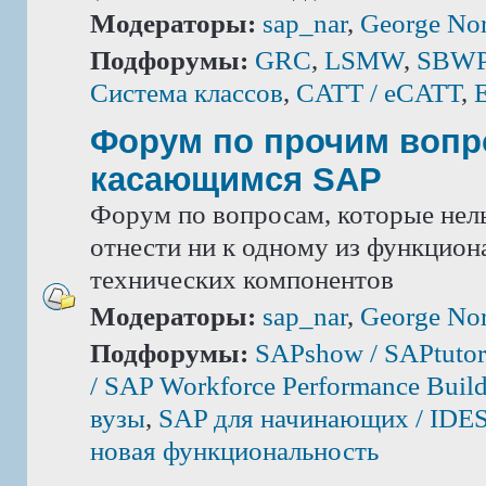
Модераторы:
sap_nar
,
George Nor
Подфорумы:
GRC
,
LSMW
,
SBWP 
Система классов
,
CATT / eCATT
,
Форум по прочим вопр
касающимся SAP
Форум по вопросам, которые нель
отнести ни к одному из функцион
технических компонентов
Модераторы:
sap_nar
,
George Nor
Подфорумы:
SAPshow / SAPtutor
/ SAP Workforce Performance Build
вузы
,
SAP для начинающих / IDE
новая функциональность