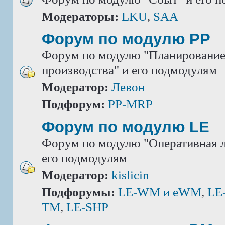
Модераторы:
LKU
,
SAA
Форум по модулю РР
Форум по модулю "Планировани
производства" и его подмодулям
Модератор:
Левон
Подфорум:
PP-MRP
Форум по модулю LE
Форум по модулю "Оперативная л
его подмодулям
Модератор:
kislicin
Подфорумы:
LE-WM и eWM
,
LE
TM
,
LE-SHP