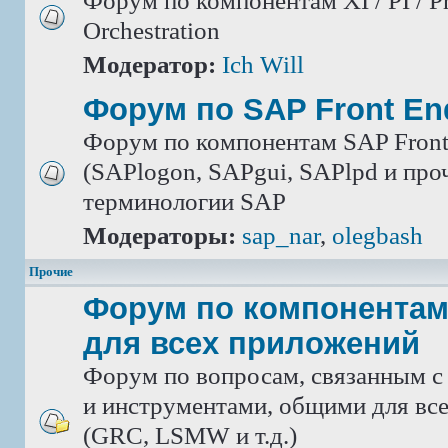
Форум по компонентам XI / PI / P
Orchestration
Модератор:
Ich Will
Форум по SAP Front En
Форум по компонентам SAP Front
(SAPlogon, SAPgui, SAPlpd и проч.
терминологии SAP
Модераторы:
sap_nar
,
olegbash
Прочие
Форум по компонентам
для всех приложений
Форум по вопросам, связанным с
и инструментами, общими для вс
(GRC, LSMW и т.д.)