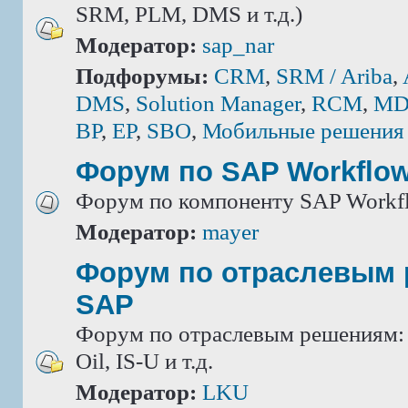
SRM, PLM, DMS и т.д.)
Модератор:
sap_nar
Подфорумы:
CRM
,
SRM / Ariba
,
DMS
,
Solution Manager
,
RCM
,
MD
BP
,
EP
,
SBO
,
Мобильные решения
Форум по SAP Workflo
Форум по компоненту SAP Workf
Модератор:
mayer
Форум по отраслевым
SAP
Форум по отраслевым решениям: IS
Oil, IS-U и т.д.
Модератор:
LKU