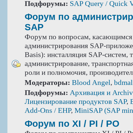
Подфорумы:
SAP Query / Quick 
Форум по администри
SAP
Форум по вопросам, касающимся
администрирования SAP-приложе
Basis): инсталляция SAP-систем, 
администрирование, транспортная
роли и полномочия, производител
Модераторы:
Blood Angel
,
bdmal
Подфорумы:
Архивация и Archiv
Лицензирование продуктов SAP
,
Add-Ons / ЕНР
,
MiniSAP (SAP mini
Форум по XI / PI / РО