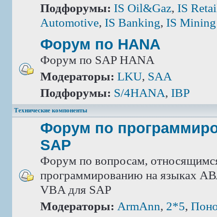
Подфорумы:
IS Oil&Gaz
,
IS Retai
Automotive
,
IS Banking
,
IS Mining
Форум по HANA
Форум по SAP HANA
Модераторы:
LKU
,
SAA
Подфорумы:
S/4HANA
,
IBP
Технические компоненты
Форум по программир
SAP
Форум по вопросам, относящимс
программированию на языках АВА
VBA для SAP
Модераторы:
ArmAnn
,
2*5
,
Поно