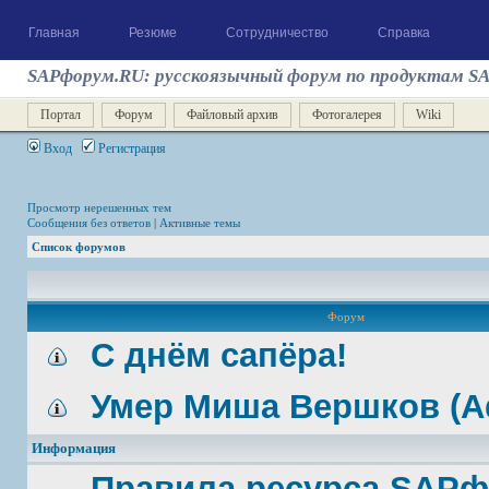
Главная
Резюме
Сотрудничество
Справка
SAPфорум.RU: русскоязычный форум по продуктам S
Портал
Форум
Файловый архив
Фотогалерея
Wiki
Вход
Регистрация
Просмотр нерешенных тем
Сообщения без ответов
|
Активные темы
Список форумов
Форум
С днём сапёра!
Умер Миша Вершков (A
Информация
Правила ресурса SAP