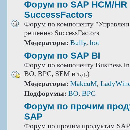
Форум по SAP HCM/HR 
SuccessFactors
Форум по компоненту "Управлени
решению SuccessFactors
Модераторы:
Bully
,
bot
Форум по SAP BI
Форум по компоненту Business Int
BO, BPC, SEM и т.д.)
Модераторы:
MakcuM
,
LadyWin
Подфорумы:
BO
,
BPC
Форум по прочим прод
SAP
Форум по прочим продуктам SAP