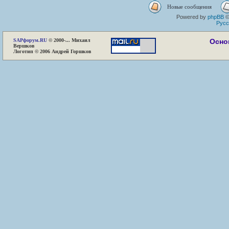
Новые сообщения
Powered by
phpBB
©
Русс
SAP
форум.RU
© 2000-... Михаил
Осно
Вершков
Логотип © 2006 Андрей Горшков