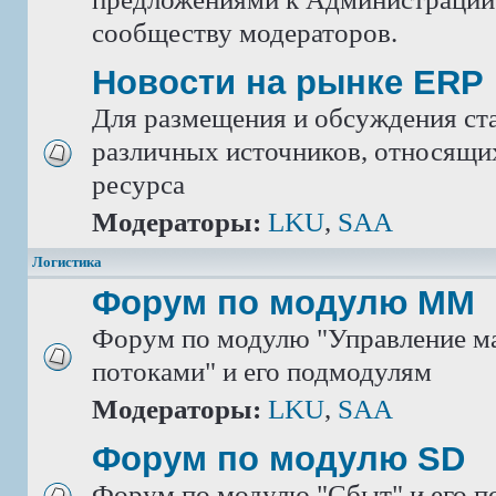
сообществу модераторов.
Новости на рынке ERP
Для размещения и обсуждения ста
различных источников, относящих
ресурса
Модераторы:
LKU
,
SAA
Логистика
Форум по модулю ММ
Форум по модулю "Управление м
потоками" и его подмодулям
Модераторы:
LKU
,
SAA
Форум по модулю SD
Форум по модулю "Сбыт" и его 