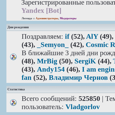
Зарегистрированные пользова
Yandex [Bot]
Легенда ::
Администраторы
,
Модераторы
Дни рождения
Поздравляем:
if
(52),
AlY
(49)
(43),
_Semyon_
(42),
Cosmic 
В ближайшие 3 дней дни рожд
(48),
MrBig
(50),
SergiK
(44),
(43),
Andy154
(46),
I am engin
fan
(52),
Владимир Чернов
(3
Статистика
Всего сообщений:
525850
| Те
пользователь:
Vladgorlov