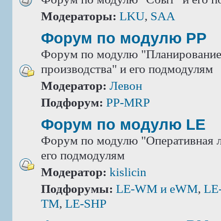
Модераторы:
LKU
,
SAA
Форум по модулю РР
Форум по модулю "Планировани
производства" и его подмодулям
Модератор:
Левон
Подфорум:
PP-MRP
Форум по модулю LE
Форум по модулю "Оперативная л
его подмодулям
Модератор:
kislicin
Подфорумы:
LE-WM и eWM
,
LE
TM
,
LE-SHP