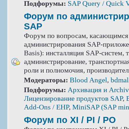
Подфорумы:
SAP Query / Quick 
Форум по администри
SAP
Форум по вопросам, касающимся
администрирования SAP-приложе
Basis): инсталляция SAP-систем, 
администрирование, транспортная
роли и полномочия, производител
Модераторы:
Blood Angel
,
bdmal
Подфорумы:
Архивация и Archiv
Лицензирование продуктов SAP
,
Add-Ons / ЕНР
,
MiniSAP (SAP mini
Форум по XI / PI / РО