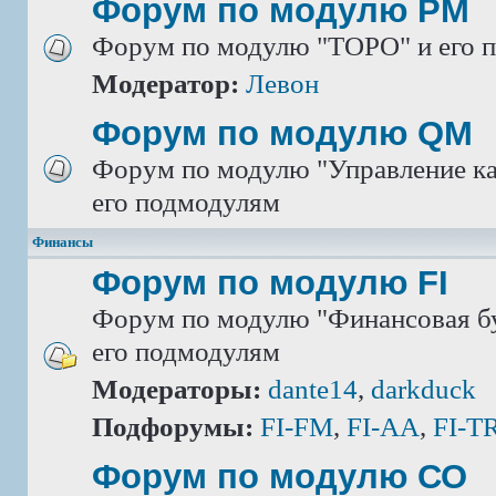
Форум по модулю РМ
Форум по модулю "ТОРО" и его 
Модератор:
Левон
Форум по модулю QM
Форум по модулю "Управление ка
его подмодулям
Финансы
Форум по модулю FI
Форум по модулю "Финансовая бу
его подмодулям
Модераторы:
dante14
,
darkduck
Подфорумы:
FI-FM
,
FI-AA
,
FI-T
Форум по модулю СО