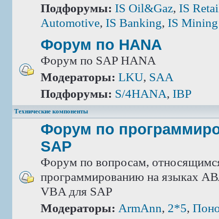
Подфорумы:
IS Oil&Gaz
,
IS Retai
Automotive
,
IS Banking
,
IS Mining
Форум по HANA
Форум по SAP HANA
Модераторы:
LKU
,
SAA
Подфорумы:
S/4HANA
,
IBP
Технические компоненты
Форум по программир
SAP
Форум по вопросам, относящимс
программированию на языках АВА
VBA для SAP
Модераторы:
ArmAnn
,
2*5
,
Поно