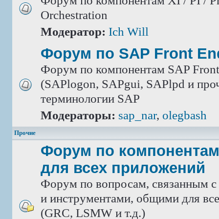
Форум по компонентам XI / PI / P
Orchestration
Модератор:
Ich Will
Форум по SAP Front En
Форум по компонентам SAP Front
(SAPlogon, SAPgui, SAPlpd и проч.
терминологии SAP
Модераторы:
sap_nar
,
olegbash
Прочие
Форум по компонентам
для всех приложений
Форум по вопросам, связанным с
и инструментами, общими для вс
(GRC, LSMW и т.д.)