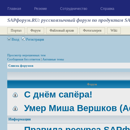
Главная
Резюме
Сотрудничество
Справка
SAPфорум.RU: русскоязычный форум по продуктам S
Портал
Форум
Файловый архив
Фотогалерея
Wiki
Вход
Регистрация
Просмотр нерешенных тем
Сообщения без ответов
|
Активные темы
Список форумов
Форум
С днём сапёра!
Умер Миша Вершков (A
Информация
Правила ресурса SAP