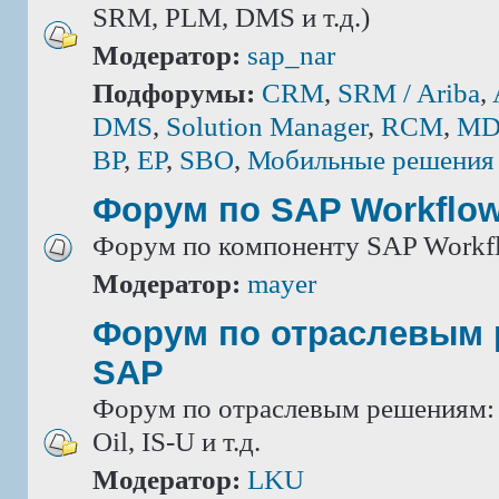
SRM, PLM, DMS и т.д.)
Модератор:
sap_nar
Подфорумы:
CRM
,
SRM / Ariba
,
DMS
,
Solution Manager
,
RCM
,
MD
BP
,
EP
,
SBO
,
Мобильные решения
Форум по SAP Workflo
Форум по компоненту SAP Workf
Модератор:
mayer
Форум по отраслевым
SAP
Форум по отраслевым решениям: IS
Oil, IS-U и т.д.
Модератор:
LKU