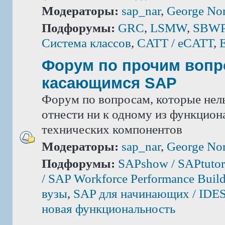
Модераторы:
sap_nar
,
George Nor
Подфорумы:
GRC
,
LSMW
,
SBWP 
Система классов
,
CATT / eCATT
,
Форум по прочим вопр
касающимся SAP
Форум по вопросам, которые нель
отнести ни к одному из функцион
технических компонентов
Модераторы:
sap_nar
,
George Nor
Подфорумы:
SAPshow / SAPtutor
/ SAP Workforce Performance Build
вузы
,
SAP для начинающих / IDE
новая функциональность