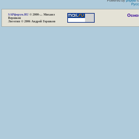
Powered by
phpBB
©
Русс
SAP
форум.RU
© 2000-... Михаил
Осно
Вершков
Логотип © 2006 Андрей Горшков