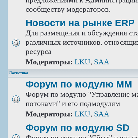
сообществу модераторов.
Новости на рынке ERP
Для размещения и обсуждения ста
различных источников, относящих
ресурса
Модераторы:
LKU
,
SAA
Логистика
Форум по модулю ММ
Форум по модулю "Управление м
потоками" и его подмодулям
Модераторы:
LKU
,
SAA
Форум по модулю SD
Форум по модулю "Сбыт" и его 