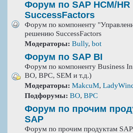
Форум по SAP HCM/HR 
SuccessFactors
Форум по компоненту "Управлени
решению SuccessFactors
Модераторы:
Bully
,
bot
Форум по SAP BI
Форум по компоненту Business Int
BO, BPC, SEM и т.д.)
Модераторы:
MakcuM
,
LadyWin
Подфорумы:
BO
,
BPC
Форум по прочим прод
SAP
Форум по прочим продуктам SAP