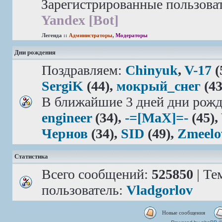
Зарегистрированные пользова
Yandex [Bot]
Легенда ::
Администраторы
,
Модераторы
Дни рождения
Поздравляем:
Chinyuk
,
V-17
(
SergiK
(44),
мокрый_снег
(43
В ближайшие 3 дней дни рожд
engineer
(34),
-=[MaX]=-
(45),
Чернов
(34),
SID
(49),
Zmeelo
Статистика
Всего сообщений:
525850
| Те
пользователь:
Vladgorlov
Новые сообщения