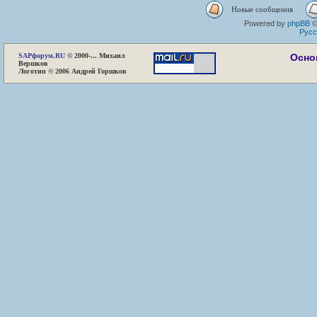
Новые сообщения
Powered by
phpBB
©
Русс
SAP
форум.RU
© 2000-... Михаил
Осно
Вершков
Логотип © 2006 Андрей Горшков