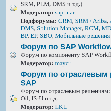
SRM, PLM, DMS и т.д.)
Модератор:
sap_nar
Подфорумы:
CRM
,
SRM / Ariba
,
DMS
,
Solution Manager
,
RCM
,
MD
BP
,
EP
,
SBO
,
Мобильные решения
Форум по SAP Workflo
Форум по компоненту SAP Workf
Модератор:
mayer
Форум по отраслевым
SAP
Форум по отраслевым решениям: IS
Oil, IS-U и т.д.
Модератор:
LKU