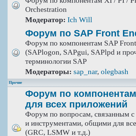
Форум по компонентам XI / PI / P
Orchestration
Модератор:
Ich Will
Форум по SAP Front En
Форум по компонентам SAP Front
(SAPlogon, SAPgui, SAPlpd и проч.
терминологии SAP
Модераторы:
sap_nar
,
olegbash
Прочие
Форум по компонентам
для всех приложений
Форум по вопросам, связанным с
и инструментами, общими для вс
(GRC, LSMW и т.д.)