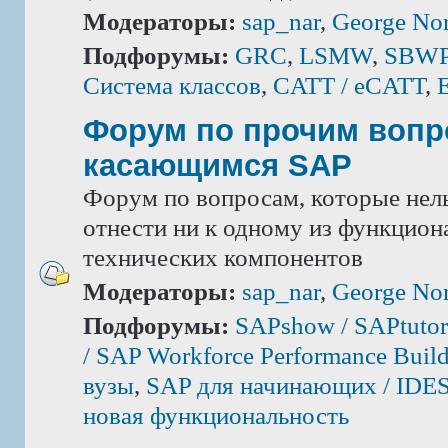
Модераторы:
sap_nar
,
George Nor
Подфорумы:
GRC
,
LSMW
,
SBWP 
Система классов
,
CATT / eCATT
,
Форум по прочим вопр
касающимся SAP
Форум по вопросам, которые нель
отнести ни к одному из функцион
технических компонентов
Модераторы:
sap_nar
,
George Nor
Подфорумы:
SAPshow / SAPtutor
/ SAP Workforce Performance Build
вузы
,
SAP для начинающих / IDE
новая функциональность