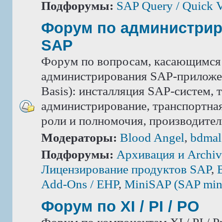
Подфорумы:
SAP Query / Quick 
Форум по администри
SAP
Форум по вопросам, касающимся
администрирования SAP-приложе
Basis): инсталляция SAP-систем, 
администрирование, транспортная
роли и полномочия, производител
Модераторы:
Blood Angel
,
bdmal
Подфорумы:
Архивация и Archiv
Лицензирование продуктов SAP
,
Add-Ons / ЕНР
,
MiniSAP (SAP mini
Форум по XI / PI / РО