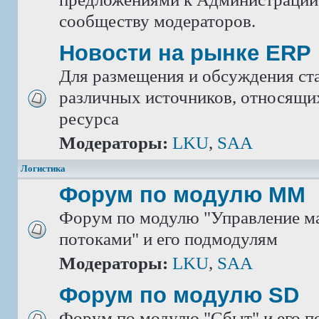
сообществу модераторов.
Новости на рынке ERP
Для размещения и обсуждения ста
различных источников, относящих
ресурса
Модераторы:
LKU
,
SAA
Логистика
Форум по модулю ММ
Форум по модулю "Управление м
потоками" и его подмодулям
Модераторы:
LKU
,
SAA
Форум по модулю SD
Форум по модулю "Сбыт" и его 