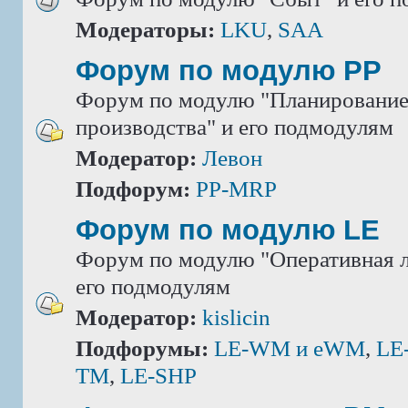
Модераторы:
LKU
,
SAA
Форум по модулю РР
Форум по модулю "Планировани
производства" и его подмодулям
Модератор:
Левон
Подфорум:
PP-MRP
Форум по модулю LE
Форум по модулю "Оперативная л
его подмодулям
Модератор:
kislicin
Подфорумы:
LE-WM и eWM
,
LE
TM
,
LE-SHP