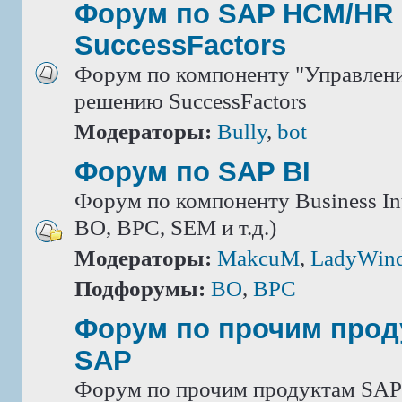
Форум по SAP HCM/HR 
SuccessFactors
Форум по компоненту "Управлени
решению SuccessFactors
Модераторы:
Bully
,
bot
Форум по SAP BI
Форум по компоненту Business Int
BO, BPC, SEM и т.д.)
Модераторы:
MakcuM
,
LadyWin
Подфорумы:
BO
,
BPC
Форум по прочим прод
SAP
Форум по прочим продуктам SAP