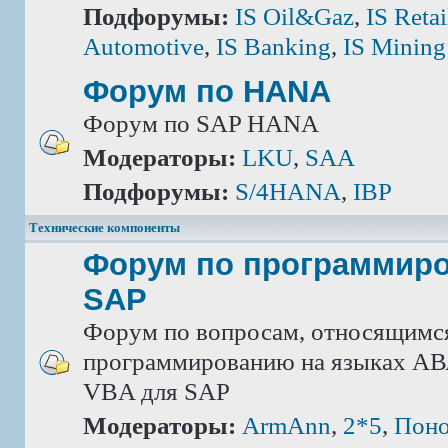
Подфорумы:
IS Oil&Gaz
,
IS Retai
Automotive
,
IS Banking
,
IS Mining
Форум по HANA
Форум по SAP HANA
Модераторы:
LKU
,
SAA
Подфорумы:
S/4HANA
,
IBP
Технические компоненты
Форум по программир
SAP
Форум по вопросам, относящимс
программированию на языках АВА
VBA для SAP
Модераторы:
ArmAnn
,
2*5
,
Поно