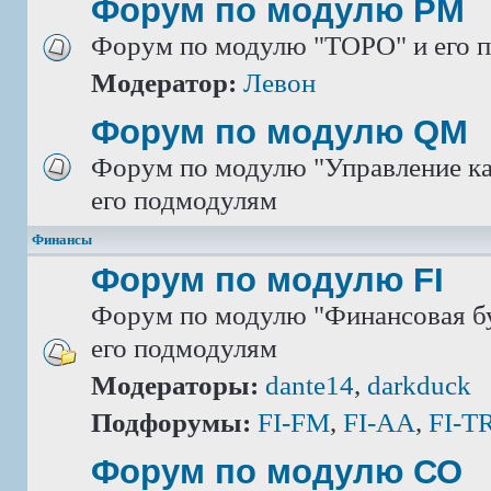
Форум по модулю РМ
Форум по модулю "ТОРО" и его 
Модератор:
Левон
Форум по модулю QM
Форум по модулю "Управление ка
его подмодулям
Финансы
Форум по модулю FI
Форум по модулю "Финансовая бу
его подмодулям
Модераторы:
dante14
,
darkduck
Подфорумы:
FI-FM
,
FI-AA
,
FI-T
Форум по модулю СО