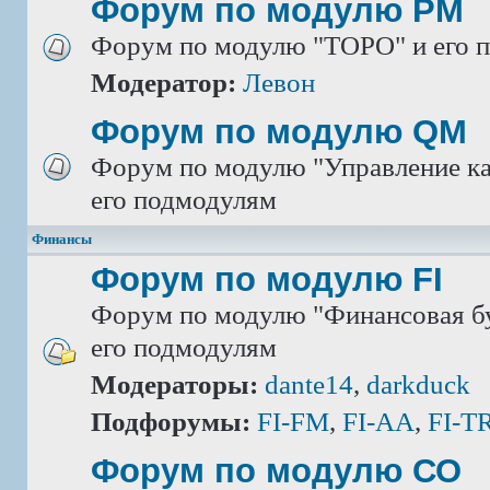
Форум по модулю РМ
Форум по модулю "ТОРО" и его 
Модератор:
Левон
Форум по модулю QM
Форум по модулю "Управление ка
его подмодулям
Финансы
Форум по модулю FI
Форум по модулю "Финансовая бу
его подмодулям
Модераторы:
dante14
,
darkduck
Подфорумы:
FI-FM
,
FI-AA
,
FI-T
Форум по модулю СО