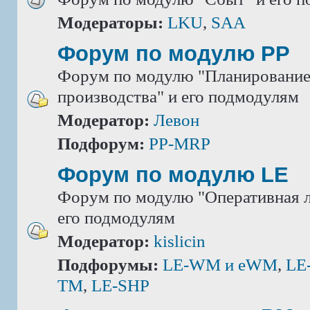
Модераторы:
LKU
,
SAA
Форум по модулю РР
Форум по модулю "Планировани
производства" и его подмодулям
Модератор:
Левон
Подфорум:
PP-MRP
Форум по модулю LE
Форум по модулю "Оперативная л
его подмодулям
Модератор:
kislicin
Подфорумы:
LE-WM и eWM
,
LE
TM
,
LE-SHP