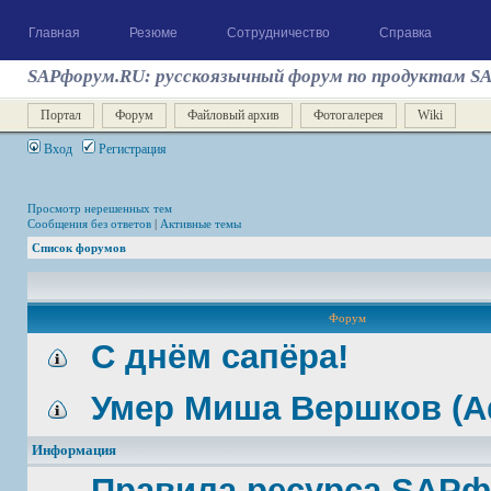
Главная
Резюме
Сотрудничество
Справка
SAPфорум.RU: русскоязычный форум по продуктам S
Портал
Форум
Файловый архив
Фотогалерея
Wiki
Вход
Регистрация
Просмотр нерешенных тем
Сообщения без ответов
|
Активные темы
Список форумов
Форум
С днём сапёра!
Умер Миша Вершков (A
Информация
Правила ресурса SAP