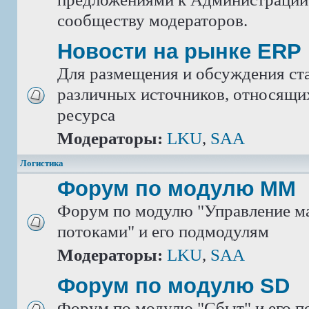
сообществу модераторов.
Новости на рынке ERP
Для размещения и обсуждения ста
различных источников, относящих
ресурса
Модераторы:
LKU
,
SAA
Логистика
Форум по модулю ММ
Форум по модулю "Управление м
потоками" и его подмодулям
Модераторы:
LKU
,
SAA
Форум по модулю SD
Форум по модулю "Сбыт" и его 