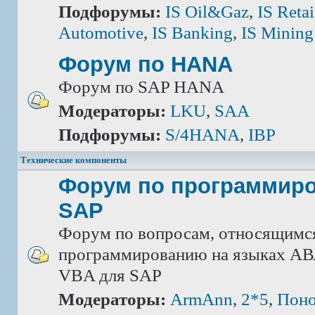
Подфорумы:
IS Oil&Gaz
,
IS Retai
Automotive
,
IS Banking
,
IS Mining
Форум по HANA
Форум по SAP HANA
Модераторы:
LKU
,
SAA
Подфорумы:
S/4HANA
,
IBP
Технические компоненты
Форум по программир
SAP
Форум по вопросам, относящимс
программированию на языках АВА
VBA для SAP
Модераторы:
ArmAnn
,
2*5
,
Поно