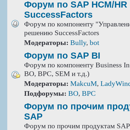
Форум по SAP HCM/HR 
SuccessFactors
Форум по компоненту "Управлени
решению SuccessFactors
Модераторы:
Bully
,
bot
Форум по SAP BI
Форум по компоненту Business Int
BO, BPC, SEM и т.д.)
Модераторы:
MakcuM
,
LadyWin
Подфорумы:
BO
,
BPC
Форум по прочим прод
SAP
Форум по прочим продуктам SAP