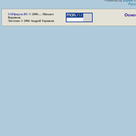
Powered by
phpBB
©
Русс
SAP
форум.RU
© 2000-... Михаил
Осно
Вершков
Логотип © 2006 Андрей Горшков