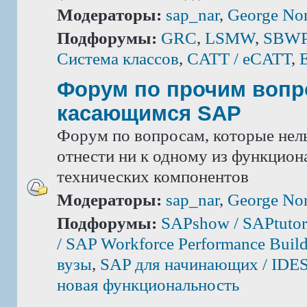
Модераторы:
sap_nar
,
George Nor
Подфорумы:
GRC
,
LSMW
,
SBWP 
Система классов
,
CATT / eCATT
,
Форум по прочим вопр
касающимся SAP
Форум по вопросам, которые нель
отнести ни к одному из функцион
технических компонентов
Модераторы:
sap_nar
,
George Nor
Подфорумы:
SAPshow / SAPtutor
/ SAP Workforce Performance Build
вузы
,
SAP для начинающих / IDE
новая функциональность