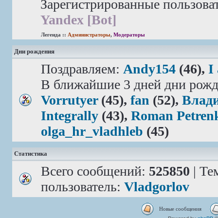
Зарегистрированные пользова
Yandex [Bot]
Легенда ::
Администраторы
,
Модераторы
Дни рождения
Поздравляем:
Andy154
(46),
I
В ближайшие 3 дней дни рожд
Vorrutyer
(45),
fan
(52),
Влад
Integrally
(43),
Roman Petren
olga_hr_vladhleb
(45)
Статистика
Всего сообщений:
525850
| Те
пользователь:
Vladgorlov
Новые сообщения