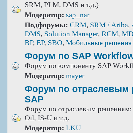
SRM, PLM, DMS и т.д.)
Модератор:
sap_nar
Подфорумы:
CRM
,
SRM / Ariba
,
DMS
,
Solution Manager
,
RCM
,
MD
BP
,
EP
,
SBO
,
Мобильные решения
Форум по SAP Workflo
Форум по компоненту SAP Workf
Модератор:
mayer
Форум по отраслевым
SAP
Форум по отраслевым решениям: IS
Oil, IS-U и т.д.
Модератор:
LKU