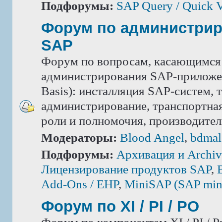
Подфорумы:
SAP Query / Quick 
Форум по администри
SAP
Форум по вопросам, касающимся
администрирования SAP-приложе
Basis): инсталляция SAP-систем, 
администрирование, транспортная
роли и полномочия, производител
Модераторы:
Blood Angel
,
bdmal
Подфорумы:
Архивация и Archiv
Лицензирование продуктов SAP
,
Add-Ons / ЕНР
,
MiniSAP (SAP mini
Форум по XI / PI / РО