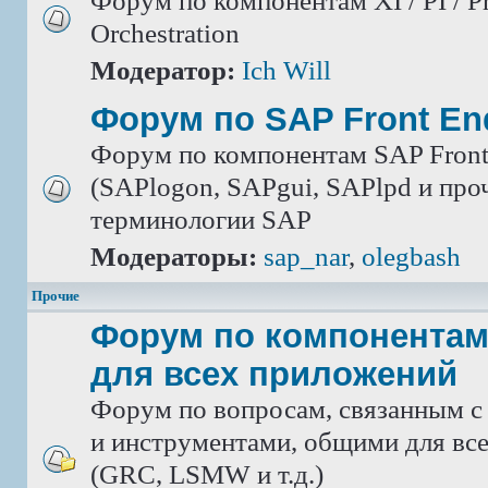
Форум по компонентам XI / PI / P
Orchestration
Модератор:
Ich Will
Форум по SAP Front En
Форум по компонентам SAP Front
(SAPlogon, SAPgui, SAPlpd и проч.
терминологии SAP
Модераторы:
sap_nar
,
olegbash
Прочие
Форум по компонентам
для всех приложений
Форум по вопросам, связанным с
и инструментами, общими для вс
(GRC, LSMW и т.д.)