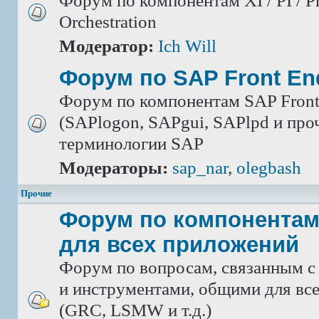
Форум по компонентам XI / PI / P
Orchestration
Модератор:
Ich Will
Форум по SAP Front En
Форум по компонентам SAP Front
(SAPlogon, SAPgui, SAPlpd и проч.
терминологии SAP
Модераторы:
sap_nar
,
olegbash
Прочие
Форум по компонентам
для всех приложений
Форум по вопросам, связанным с
и инструментами, общими для вс
(GRC, LSMW и т.д.)