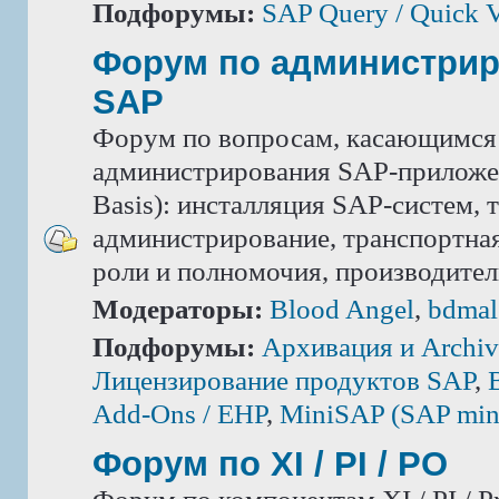
Подфорумы:
SAP Query / Quick 
Форум по администри
SAP
Форум по вопросам, касающимся
администрирования SAP-приложе
Basis): инсталляция SAP-систем, 
администрирование, транспортная
роли и полномочия, производител
Модераторы:
Blood Angel
,
bdmal
Подфорумы:
Архивация и Archiv
Лицензирование продуктов SAP
,
Add-Ons / ЕНР
,
MiniSAP (SAP mini
Форум по XI / PI / РО