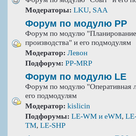
Модераторы:
LKU
,
SAA
Форум по модулю РР
Форум по модулю "Планировани
производства" и его подмодулям
Модератор:
Левон
Подфорум:
PP-MRP
Форум по модулю LE
Форум по модулю "Оперативная л
его подмодулям
Модератор:
kislicin
Подфорумы:
LE-WM и eWM
,
LE
TM
,
LE-SHP