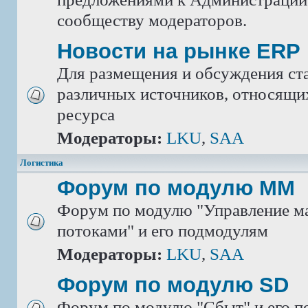
сообществу модераторов.
Новости на рынке ERP
Для размещения и обсуждения ста
различных источников, относящих
ресурса
Модераторы:
LKU
,
SAA
Логистика
Форум по модулю ММ
Форум по модулю "Управление м
потоками" и его подмодулям
Модераторы:
LKU
,
SAA
Форум по модулю SD
Форум по модулю "Сбыт" и его 