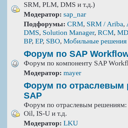
SRM, PLM, DMS и т.д.)
Модератор:
sap_nar
Подфорумы:
CRM
,
SRM / Ariba
,
DMS
,
Solution Manager
,
RCM
,
MD
BP
,
EP
,
SBO
,
Мобильные решения
Форум по SAP Workflo
Форум по компоненту SAP Workf
Модератор:
mayer
Форум по отраслевым
SAP
Форум по отраслевым решениям: IS
Oil, IS-U и т.д.
Модератор:
LKU