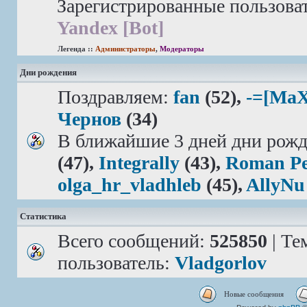
Зарегистрированные пользова
Yandex [Bot]
Легенда ::
Администраторы
,
Модераторы
Дни рождения
Поздравляем:
fan
(52),
-=[MaX
Чернов
(34)
В ближайшие 3 дней дни рожд
(47),
Integrally
(43),
Roman Pe
olga_hr_vladhleb
(45),
AllyNu
Статистика
Всего сообщений:
525850
| Те
пользователь:
Vladgorlov
Новые сообщения