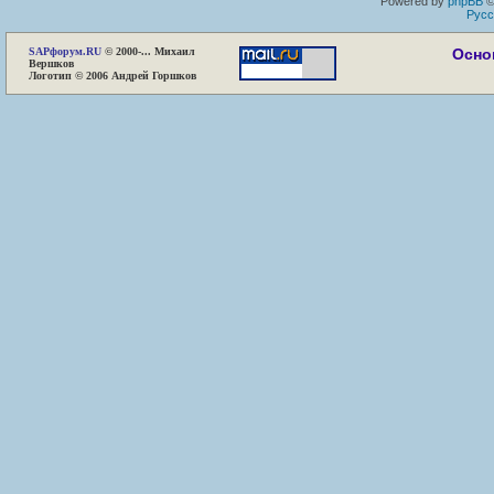
Powered by
phpBB
©
Русс
SAP
форум.RU
© 2000-... Михаил
Осно
Вершков
Логотип © 2006 Андрей Горшков