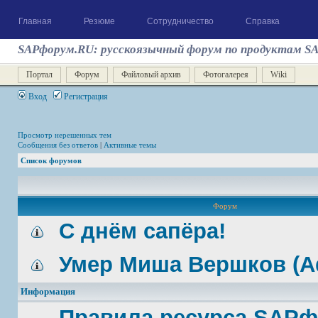
Главная
Резюме
Сотрудничество
Справка
SAPфорум.RU: русскоязычный форум по продуктам S
Портал
Форум
Файловый архив
Фотогалерея
Wiki
Вход
Регистрация
Просмотр нерешенных тем
Сообщения без ответов
|
Активные темы
Список форумов
Форум
С днём сапёра!
Умер Миша Вершков (A
Информация
Правила ресурса SAP