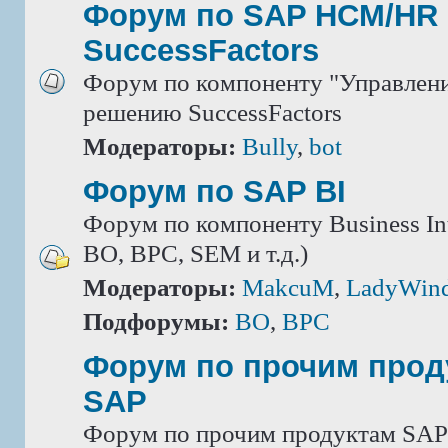
Форум по SAP HCM/HR 
SuccessFactors
Форум по компоненту "Управлени
решению SuccessFactors
Модераторы:
Bully
,
bot
Форум по SAP BI
Форум по компоненту Business Int
BO, BPC, SEM и т.д.)
Модераторы:
MakcuM
,
LadyWin
Подфорумы:
BO
,
BPC
Форум по прочим прод
SAP
Форум по прочим продуктам SAP