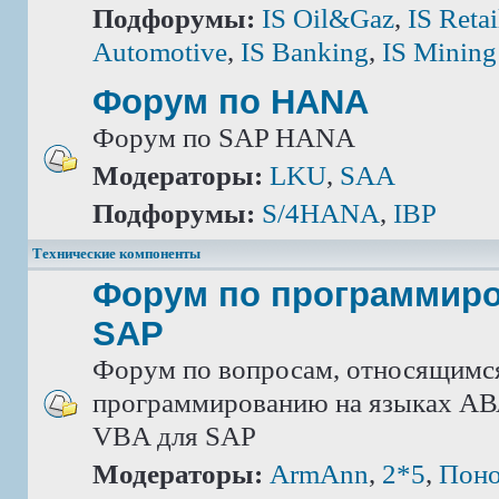
Подфорумы:
IS Oil&Gaz
,
IS Retai
Automotive
,
IS Banking
,
IS Mining
Форум по HANA
Форум по SAP HANA
Модераторы:
LKU
,
SAA
Подфорумы:
S/4HANA
,
IBP
Технические компоненты
Форум по программир
SAP
Форум по вопросам, относящимс
программированию на языках АВА
VBA для SAP
Модераторы:
ArmAnn
,
2*5
,
Поно