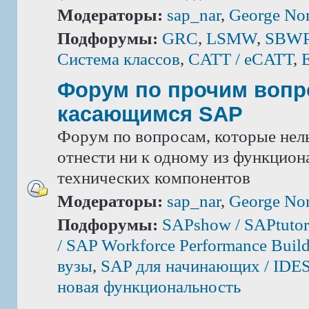
Модераторы:
sap_nar
,
George Nor
Подфорумы:
GRC
,
LSMW
,
SBWP 
Система классов
,
CATT / eCATT
,
Форум по прочим вопр
касающимся SAP
Форум по вопросам, которые нель
отнести ни к одному из функцион
технических компонентов
Модераторы:
sap_nar
,
George Nor
Подфорумы:
SAPshow / SAPtutor
/ SAP Workforce Performance Build
вузы
,
SAP для начинающих / IDE
новая функциональность