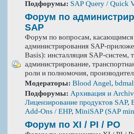
Подфорумы:
SAP Query / Quick 
Форум по администри
SAP
Форум по вопросам, касающимся
администрирования SAP-приложе
Basis): инсталляция SAP-систем, 
администрирование, транспортная
роли и полномочия, производител
Модераторы:
Blood Angel
,
bdmal
Подфорумы:
Архивация и Archiv
Лицензирование продуктов SAP
,
Add-Ons / ЕНР
,
MiniSAP (SAP mini
Форум по XI / PI / РО