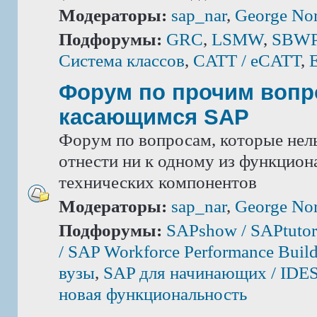
Модераторы:
sap_nar
,
George Nor
Подфорумы:
GRC
,
LSMW
,
SBWP 
Система классов
,
CATT / eCATT
,
Форум по прочим вопр
касающимся SAP
Форум по вопросам, которые нель
отнести ни к одному из функцион
технических компонентов
Модераторы:
sap_nar
,
George Nor
Подфорумы:
SAPshow / SAPtutor
/ SAP Workforce Performance Build
вузы
,
SAP для начинающих / IDE
новая функциональность