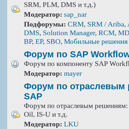
SRM, PLM, DMS и т.д.)
Модератор:
sap_nar
Подфорумы:
CRM
,
SRM / Ariba
,
DMS
,
Solution Manager
,
RCM
,
MD
BP
,
EP
,
SBO
,
Мобильные решения
Форум по SAP Workflo
Форум по компоненту SAP Workf
Модератор:
mayer
Форум по отраслевым
SAP
Форум по отраслевым решениям: IS
Oil, IS-U и т.д.
Модератор:
LKU