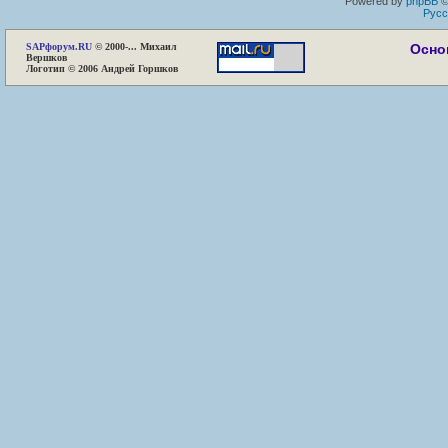
Powered by
phpBB
©
Русс
SAP
форум.RU
© 2000-... Михаил
Осно
Вершков
Логотип © 2006 Андрей Горшков