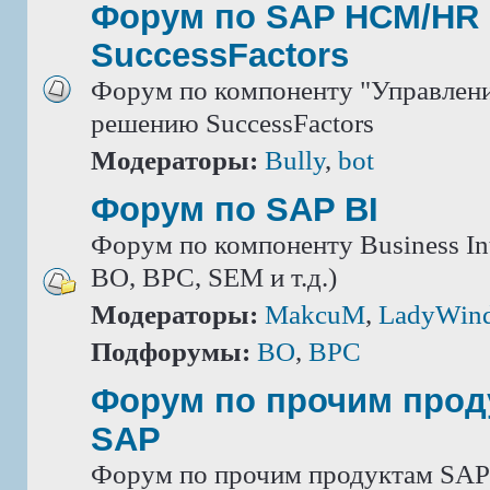
Форум по SAP HCM/HR 
SuccessFactors
Форум по компоненту "Управлени
решению SuccessFactors
Модераторы:
Bully
,
bot
Форум по SAP BI
Форум по компоненту Business Int
BO, BPC, SEM и т.д.)
Модераторы:
MakcuM
,
LadyWin
Подфорумы:
BO
,
BPC
Форум по прочим прод
SAP
Форум по прочим продуктам SAP