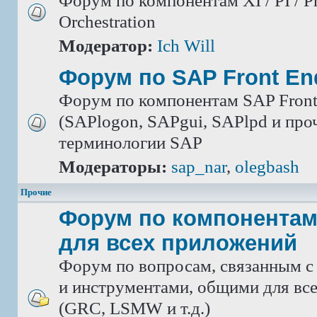
Форум по компонентам XI / PI / P
Orchestration
Модератор:
Ich Will
Форум по SAP Front En
Форум по компонентам SAP Front
(SAPlogon, SAPgui, SAPlpd и проч.
терминологии SAP
Модераторы:
sap_nar
,
olegbash
Прочие
Форум по компонентам
для всех приложений
Форум по вопросам, связанным с
и инструментами, общими для вс
(GRC, LSMW и т.д.)