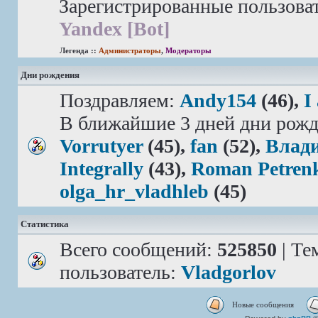
Зарегистрированные пользова
Yandex [Bot]
Легенда ::
Администраторы
,
Модераторы
Дни рождения
Поздравляем:
Andy154
(46),
I
В ближайшие 3 дней дни рожд
Vorrutyer
(45),
fan
(52),
Влад
Integrally
(43),
Roman Petren
olga_hr_vladhleb
(45)
Статистика
Всего сообщений:
525850
| Те
пользователь:
Vladgorlov
Новые сообщения