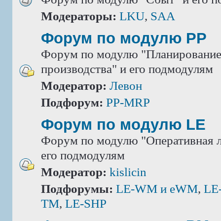
Модераторы:
LKU
,
SAA
Форум по модулю РР
Форум по модулю "Планировани
производства" и его подмодулям
Модератор:
Левон
Подфорум:
PP-MRP
Форум по модулю LE
Форум по модулю "Оперативная л
его подмодулям
Модератор:
kislicin
Подфорумы:
LE-WM и eWM
,
LE
TM
,
LE-SHP