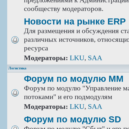
сообществу модераторов.
Новости на рынке ERP
Для размещения и обсуждения ста
различных источников, относящих
ресурса
Модераторы:
LKU
,
SAA
Логистика
Форум по модулю ММ
Форум по модулю "Управление м
потоками" и его подмодулям
Модераторы:
LKU
,
SAA
Форум по модулю SD
Форум по модулю "Сбыт" и его 