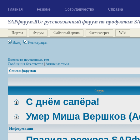
Главная
Резюме
Сотрудничество
Справка
SAPфорум.RU: русскоязычный форум по продуктам S
Портал
Форум
Файловый архив
Фотогалерея
Wiki
Вход
Регистрация
Просмотр нерешенных тем
Сообщения без ответов
|
Активные темы
Список форумов
Форум
С днём сапёра!
Умер Миша Вершков (A
Информация
Правила ресурса SAP