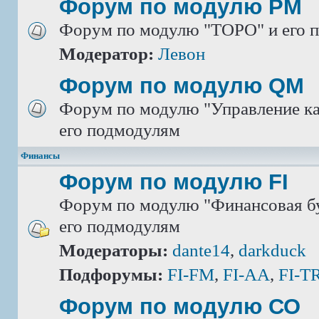
Форум по модулю РМ
Форум по модулю "ТОРО" и его 
Модератор:
Левон
Форум по модулю QM
Форум по модулю "Управление ка
его подмодулям
Финансы
Форум по модулю FI
Форум по модулю "Финансовая бу
его подмодулям
Модераторы:
dante14
,
darkduck
Подфорумы:
FI-FM
,
FI-AA
,
FI-T
Форум по модулю СО