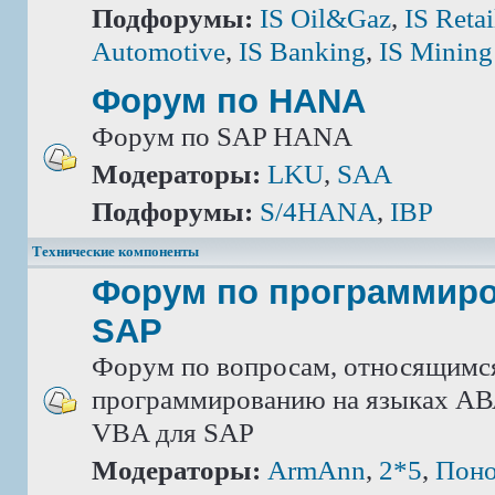
Подфорумы:
IS Oil&Gaz
,
IS Retai
Automotive
,
IS Banking
,
IS Mining
Форум по HANA
Форум по SAP HANA
Модераторы:
LKU
,
SAA
Подфорумы:
S/4HANA
,
IBP
Технические компоненты
Форум по программир
SAP
Форум по вопросам, относящимс
программированию на языках АВА
VBA для SAP
Модераторы:
ArmAnn
,
2*5
,
Поно