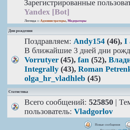
Зарегистрированные пользова
Yandex [Bot]
Легенда ::
Администраторы
,
Модераторы
Дни рождения
Поздравляем:
Andy154
(46),
I
В ближайшие 3 дней дни рожд
Vorrutyer
(45),
fan
(52),
Влад
Integrally
(43),
Roman Petren
olga_hr_vladhleb
(45)
Статистика
Всего сообщений:
525850
| Те
пользователь:
Vladgorlov
Новые сообщения