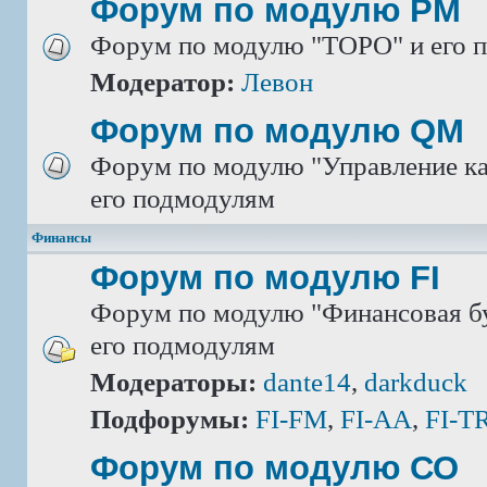
Форум по модулю РМ
Форум по модулю "ТОРО" и его 
Модератор:
Левон
Форум по модулю QM
Форум по модулю "Управление ка
его подмодулям
Финансы
Форум по модулю FI
Форум по модулю "Финансовая бу
его подмодулям
Модераторы:
dante14
,
darkduck
Подфорумы:
FI-FM
,
FI-AA
,
FI-T
Форум по модулю СО