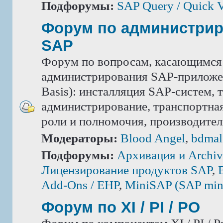
Подфорумы:
SAP Query / Quick 
Форум по администри
SAP
Форум по вопросам, касающимся
администрирования SAP-приложе
Basis): инсталляция SAP-систем, 
администрирование, транспортная
роли и полномочия, производител
Модераторы:
Blood Angel
,
bdmal
Подфорумы:
Архивация и Archiv
Лицензирование продуктов SAP
,
Add-Ons / ЕНР
,
MiniSAP (SAP mini
Форум по XI / PI / РО