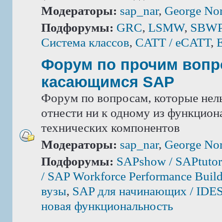
Модераторы:
sap_nar
,
George Nor
Подфорумы:
GRC
,
LSMW
,
SBWP 
Система классов
,
CATT / eCATT
,
Форум по прочим вопр
касающимся SAP
Форум по вопросам, которые нель
отнести ни к одному из функцион
технических компонентов
Модераторы:
sap_nar
,
George Nor
Подфорумы:
SAPshow / SAPtutor
/ SAP Workforce Performance Build
вузы
,
SAP для начинающих / IDE
новая функциональность