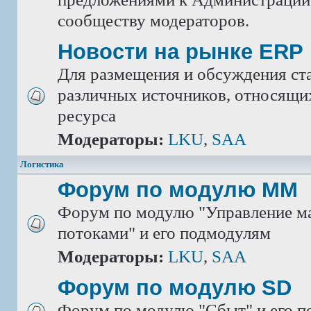
сообществу модераторов.
Новости на рынке ERP
Для размещения и обсуждения ста
различных источников, относящих
ресурса
Модераторы:
LKU
,
SAA
Логистика
Форум по модулю ММ
Форум по модулю "Управление м
потоками" и его подмодулям
Модераторы:
LKU
,
SAA
Форум по модулю SD
Форум по модулю "Сбыт" и его 