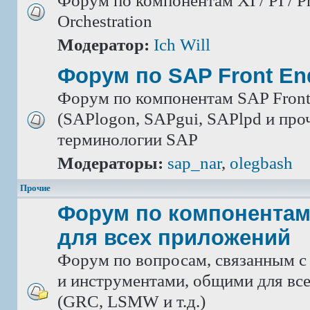
Форум по компонентам XI / PI / P
Orchestration
Модератор:
Ich Will
Форум по SAP Front En
Форум по компонентам SAP Front
(SAPlogon, SAPgui, SAPlpd и проч.
терминологии SAP
Модераторы:
sap_nar
,
olegbash
Прочие
Форум по компонентам
для всех приложений
Форум по вопросам, связанным с
и инструментами, общими для вс
(GRC, LSMW и т.д.)