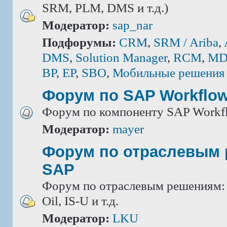
SRM, PLM, DMS и т.д.)
Модератор:
sap_nar
Подфорумы:
CRM
,
SRM / Ariba
,
DMS
,
Solution Manager
,
RCM
,
MD
BP
,
EP
,
SBO
,
Мобильные решения
Форум по SAP Workflo
Форум по компоненту SAP Workf
Модератор:
mayer
Форум по отраслевым
SAP
Форум по отраслевым решениям: IS
Oil, IS-U и т.д.
Модератор:
LKU