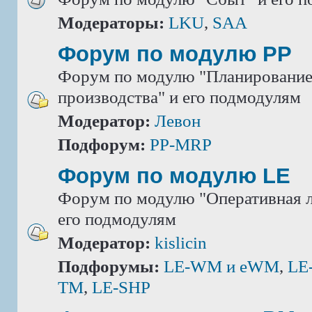
Модераторы:
LKU
,
SAA
Форум по модулю РР
Форум по модулю "Планировани
производства" и его подмодулям
Модератор:
Левон
Подфорум:
PP-MRP
Форум по модулю LE
Форум по модулю "Оперативная л
его подмодулям
Модератор:
kislicin
Подфорумы:
LE-WM и eWM
,
LE
TM
,
LE-SHP