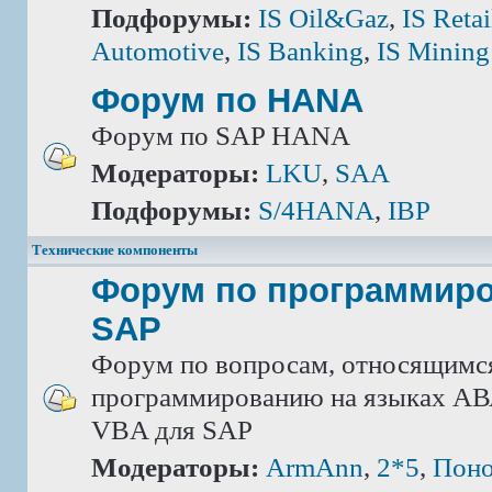
Подфорумы:
IS Oil&Gaz
,
IS Retai
Automotive
,
IS Banking
,
IS Mining
Форум по HANA
Форум по SAP HANA
Модераторы:
LKU
,
SAA
Подфорумы:
S/4HANA
,
IBP
Технические компоненты
Форум по программир
SAP
Форум по вопросам, относящимс
программированию на языках АВА
VBA для SAP
Модераторы:
ArmAnn
,
2*5
,
Поно