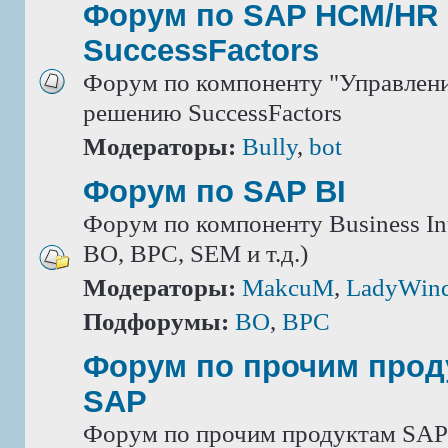
Форум по SAP HCM/HR 
SuccessFactors
Форум по компоненту "Управлени
решению SuccessFactors
Модераторы:
Bully
,
bot
Форум по SAP BI
Форум по компоненту Business Int
BO, BPC, SEM и т.д.)
Модераторы:
MakcuM
,
LadyWin
Подфорумы:
BO
,
BPC
Форум по прочим прод
SAP
Форум по прочим продуктам SAP