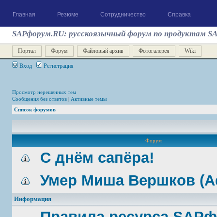
Главная
Резюме
Сотрудничество
Справка
SAPфорум.RU: русскоязычный форум по продуктам S
Портал
Форум
Файловый архив
Фотогалерея
Wiki
Вход
Регистрация
Просмотр нерешенных тем
Сообщения без ответов
|
Активные темы
Список форумов
Форум
С днём сапёра!
Умер Миша Вершков (A
Информация
Правила ресурса SAP