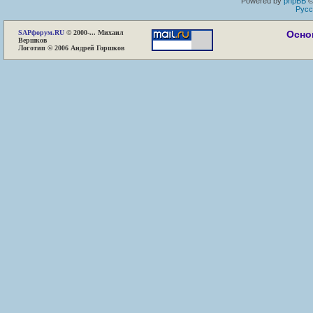
Powered by
phpBB
©
Русс
SAP
форум.RU
© 2000-... Михаил
Осно
Вершков
Логотип © 2006 Андрей Горшков