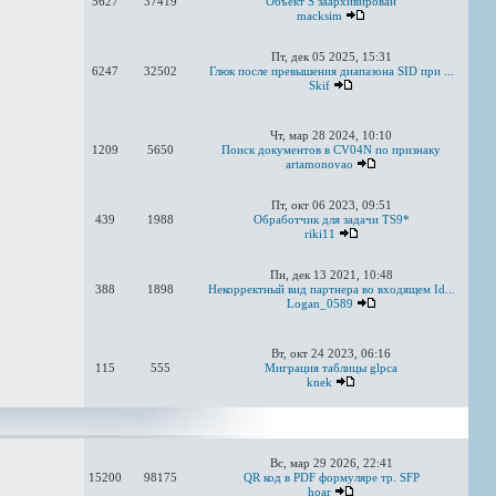
5627
37419
Объект S заархивирован
macksim
Пт, дек 05 2025, 15:31
6247
32502
Глюк после превышения диапазона SID при ...
Skif
Чт, мар 28 2024, 10:10
1209
5650
Поиск документов в CV04N по признаку
artamonovao
Пт, окт 06 2023, 09:51
439
1988
Обработчик для задачи TS9*
riki11
Пн, дек 13 2021, 10:48
388
1898
Некорректный вид партнера во входящем Id...
Logan_0589
Вт, окт 24 2023, 06:16
115
555
Миграция таблицы glpca
knek
Вс, мар 29 2026, 22:41
15200
98175
QR код в PDF формуляре тр. SFP
hoar