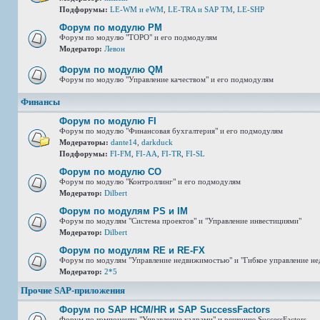
Подфорумы:
LE-WM и eWM
,
LE-TRA и SAP TM
,
LE-SHP
Форум по модулю РМ
Форум по модулю "ТОРО" и его подмодулям
Модератор:
Левон
Форум по модулю QM
Форум по модулю "Управление качеством" и его подмодулям
Финансы
Форум по модулю FI
Форум по модулю "Финансовая бухгалтерия" и его подмодулям
Модераторы:
dante14
,
darkduck
Подфорумы:
FI-FM
,
FI-AA
,
FI-TR
,
FI-SL
Форум по модулю СО
Форум по модулю "Контроллинг" и его подмодулям
Модератор:
Dilbert
Форум по модулям PS и IM
Форум по модулям "Система проектов" и "Управление инвестициями"
Модератор:
Dilbert
Форум по модулям RE и RE-FX
Форум по модулям "Управление недвижимостью" и "Гибкое управление н
Модератор:
2*5
Прочие SAP-приложения
Форум по SAP HCM/HR и SAP SuccessFactors
Форум по компоненту "Управление кадрами" и решению SuccessFactors