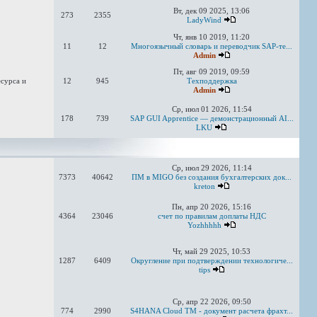
Вт, дек 09 2025, 13:06
273
2355
LadyWind
Чт, янв 10 2019, 11:20
11
12
Многоязычный словарь и переводчик SAP-те...
Admin
Пт, авг 09 2019, 09:59
сурса и
12
945
Техподдержка
Admin
Ср, июл 01 2026, 11:54
178
739
SAP GUI Apprentice — демонстрационный AI...
LKU
Ср, июл 29 2026, 11:14
7373
40642
ПМ в MIGO без создания бухгалтерских док...
kreton
Пн, апр 20 2026, 15:16
4364
23046
счет по правилам доплаты НДС
Yozhhhhh
Чт, май 29 2025, 10:53
1287
6409
Округление при подтверждении технологиче...
tips
Ср, апр 22 2026, 09:50
774
2990
S4HANA Cloud TM - документ расчета фрахт...