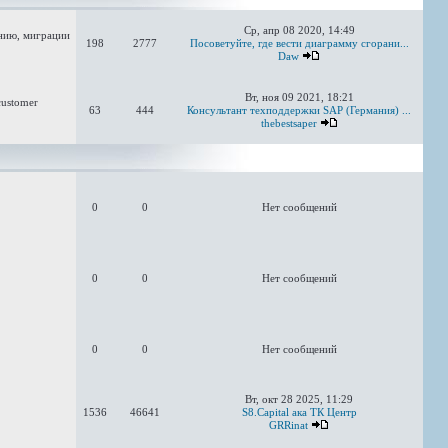
Ср, апр 08 2020, 14:49
анию, миграции
198
2777
Посоветуйте, где вести диаграмму сгорани...
Daw
Вт, ноя 09 2021, 18:21
customer
63
444
Консультант техподдержки SAP (Германия) ...
thebestsaper
0
0
Нет сообщений
0
0
Нет сообщений
0
0
Нет сообщений
Вт, окт 28 2025, 11:29
1536
46641
S8.Capital ака ТК Центр
GRRinat