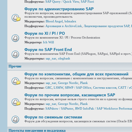
Подфорумы:
SAP Query / Quick View
,
SAP Fiori
Форум по администрированию SAP
Форум по вопросам, касающимся администрирования SAP-приложений (SAP 
полномочия, производительность
Модераторы:
Blood Angel
,
bdmalex
Подфорумы:
Архивация и ArchiveLink
,
Лицензирование продуктов SAP
,
Форум по XI / PI / РО
Форум по компонентам XI / PI / Process Orchestration
Модератор:
Ich Will
Форум по SAP Front End
Форум по компонентам SAP Front End (SAPlogon, SAPgui, SAPlpd и проч.
Модераторы:
sap_nar
,
olegbash
Прочие
Форум по компонентам, общим для всех приложений
Форум по вопросам, связанным с компонентами и инструментами, общими
Модераторы:
sap_nar
,
George Nordic
,
Plank
Подфорумы:
GRC
,
LSMW
,
SBWP / SAP Office
,
Система классов
,
CATT / e
Форум по прочим вопросам, касающимся SAP
Форум по вопросам, которые нельзя строго отнести ни к одному из функ
Модераторы:
sap_nar
,
George Nordic
,
Plank
Подфорумы:
SAPshow / SAPtutor
,
RWD InfoPak / SAP Workforce Performan
Форум по смежным системам
Форум для обсуждения вопросов, касающихся смежных систем (Oracle EBS,
Проекты внедрения и поддержка