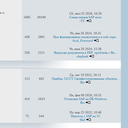
и и
Сб, июл 25 2026, 16:50
5685
39349
Самая первая SAP нота
-TT-
Пт, янв 26 2024, 18:25
438
2901
При формировании исключения в в web-серв...
Acid_Firewood
Чт, июн 20 2024, 15:58
326
2211
Выгрузка документов в PDF: проблема с Bu...
olegbash
Ср, окт 19 2022, 16:11
113
442
Ошибка: CL572 Сконфигурированные объекты...
Brs
Пн, фев 09 2026, 10:55
414
3423
Установка SAP на ПК Windows
Brs
Пт, мар 25 2022, 10:46
75
544
Переход с SAP на 1С
Skif