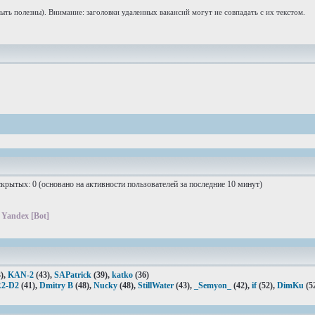
ыть полезны). Внимание: заголовки удаленных вакансий могут не совпадать с их текстом.
 скрытых: 0 (основано на активности пользователей за последние 10 минут)
,
Yandex [Bot]
),
KAN-2
(43),
SAPatrick
(39),
katko
(36)
R2-D2
(41),
Dmitry B
(48),
Nucky
(48),
StillWater
(43),
_Semyon_
(42),
if
(52),
DimKu
(5