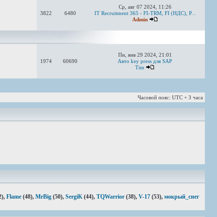
Ср, авг 07 2024, 11:26
3822
6480
IT Recruitment 365 - FI-TRM, FI (НДС), P...
Admin
Пн, янв 29 2024, 21:01
1974
60690
Авто key press для SAP
Tim
Часовой пояс: UTC + 3 часа
2),
Flame
(48),
MrBig
(50),
SergiK
(44),
TQWarrior
(38),
V-17
(53),
мокрый_снег