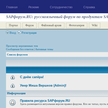
Главная
Резюме
Сотрудничество
Справка
SAPфорум.RU: русскоязычный форум по продуктам S
Портал
Форум
Файловый архив
Фотогалерея
Wiki
Вход
Регистрация
Просмотр нерешенных тем
Сообщения без ответов
|
Активные темы
Список форумов
С днём сапёра!
Умер Миша Вершков (Admin)!
Информация
Правила ресурса SAPфорум.RU
Здесь размещается актуальная версия правил форума. Кто не читал, пусть п