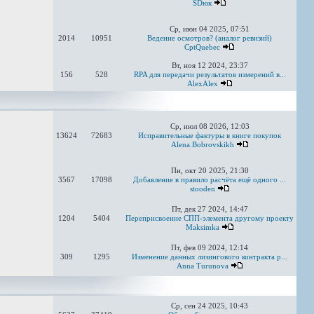
SDюк
Ср, июн 04 2025, 07:51
2014
10951
Ведение осмотров? (аналог ревизий)
CptQuebec
Вт, ноя 12 2024, 23:37
156
528
RPA для передачи результатов измерений в...
AlexAlex
Ср, июл 08 2026, 12:03
13624
72683
Исправительные фактуры в книге покупок
Alena.Bobrovskikh
Пн, окт 20 2025, 21:30
3567
17098
Добавление в правило расчёта ещё одного ...
stooden
Пт, дек 27 2024, 14:47
1204
5404
Переприсвоение СПП-элемента другому проекту
Maksimka
Пт, фев 09 2024, 12:14
309
1295
Изменение данных лизингового контракта р...
Anna Turunova
Ср, сен 24 2025, 10:43