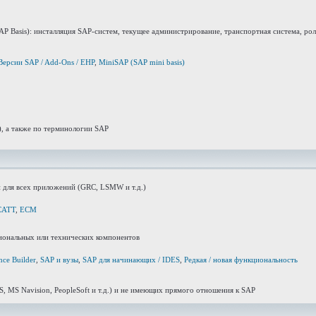
Basis): инсталляция SAP-систем, текущее администрирование, транспортная система, рол
Версии SAP / Add-Ons / ЕНР
,
MiniSAP (SAP mini basis)
), а также по терминологии SAP
 для всех приложений (GRC, LSMW и т.д.)
CATT
,
ECM
циональных или технических компонентов
ce Builder
,
SAP и вузы
,
SAP для начинающих / IDES
,
Редкая / новая функциональность
 MS Navision, PeopleSoft и т.д.) и не имеющих прямого отношения к SAP