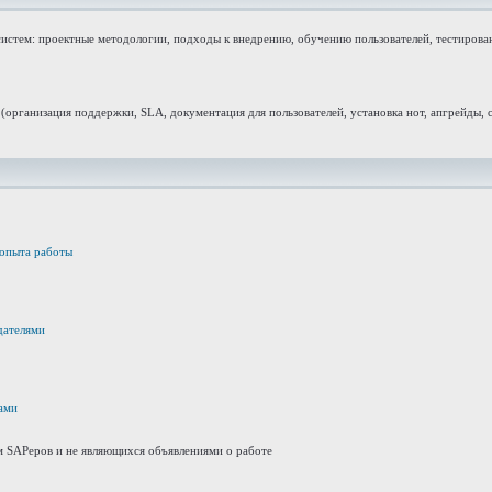
истем: проектные методологии, подходы к внедрению, обучению пользователей, тестиров
организация поддержки, SLA, документация для пользователей, установка нот, апгрейды, 
 опыта работы
дателями
ами
м SAPеров и не являющихся объявлениями о работе