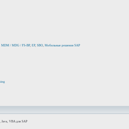
,
MDM / MDG / FS-BP
,
EP
,
SBO
,
Мобильные решения SAP
ning
 Java, VBA для SAP