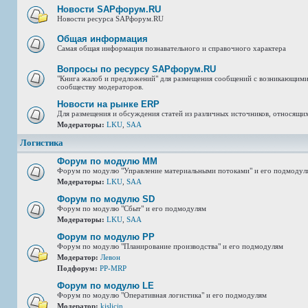
Новости SAPфорум.RU
Новости ресурса SAPфорум.RU
Общая информация
Самая общая информация познавательного и справочного характера
Вопросы по ресурсу SAPфорум.RU
"Книга жалоб и предложений" для размещения сообщений с возникающим
сообществу модераторов.
Новости на рынке ERP
Для размещения и обсуждения статей из различных источников, относящих
Модераторы:
LKU
,
SAA
Логистика
Форум по модулю ММ
Форум по модулю "Управление материальными потоками" и его подмодул
Модераторы:
LKU
,
SAA
Форум по модулю SD
Форум по модулю "Сбыт" и его подмодулям
Модераторы:
LKU
,
SAA
Форум по модулю РР
Форум по модулю "Планирование производства" и его подмодулям
Модератор:
Левон
Подфорум:
PP-MRP
Форум по модулю LE
Форум по модулю "Оперативная логистика" и его подмодулям
Модератор:
kislicin