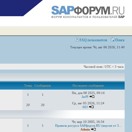
FAQ пользователя
Поиск
Текущее время: Чт, авг 06 2026, 11:40
Часовой пояс: UTC + 3 часа
Темы
Сообщения
Последнее сообщение
Пн, дек 08 2025, 09:14
1
1
JarPI
Ср, авг 05 2026, 11:24
20
20
003
Чт, мар 10 2005, 16:34
1
1
Правила ресурса SAPфорум.RU (версия от 3...
Admin