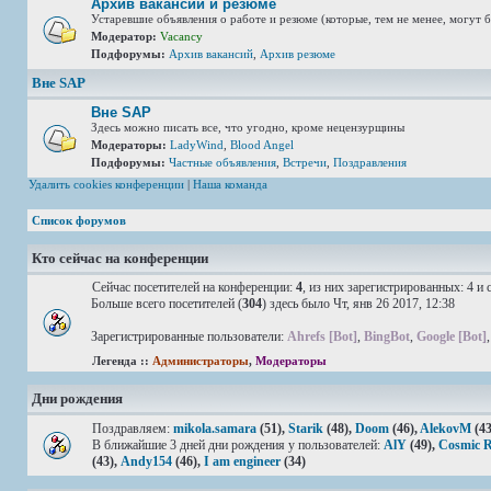
Архив вакансий и резюме
Устаревшие объявления о работе и резюме (которые, тем не менее, могут б
Модератор:
Vacancy
Подфорумы:
Архив вакансий
,
Архив резюме
Вне SAP
Вне SAP
Здесь можно писать все, что угодно, кроме нецензурщины
Модераторы:
LadyWind
,
Blood Angel
Подфорумы:
Частные объявления
,
Встречи
,
Поздравления
Удалить cookies конференции
|
Наша команда
Список форумов
Кто сейчас на конференции
Сейчас посетителей на конференции:
4
, из них зарегистрированных: 4 и
Больше всего посетителей (
304
) здесь было Чт, янв 26 2017, 12:38
Зарегистрированные пользователи:
Ahrefs [Bot]
,
BingBot
,
Google [Bot]
Легенда ::
Администраторы
,
Модераторы
Дни рождения
Поздравляем:
mikola.samara
(51),
Starik
(48),
Doom
(46),
AlekovM
(43
В ближайшие 3 дней дни рождения у пользователей:
AlY
(49),
Cosmic 
(43),
Andy154
(46),
I am engineer
(34)