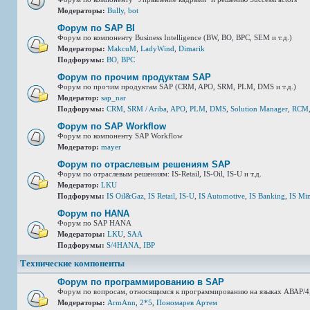
Модераторы:
Bully
,
bot
Форум по SAP BI
Форум по компоненту Business Intelligence (BW, BO, BPC, SEM и т.д.)
Модераторы:
MakcuM
,
LadyWind
,
Dimarik
Подфорумы:
BO
,
BPC
Форум по прочим продуктам SAP
Форум по прочим продуктам SAP (CRM, APO, SRM, PLM, DMS и т.д.)
Модератор:
sap_nar
Подфорумы:
CRM
,
SRM / Ariba
,
APO
,
PLM
,
DMS
,
Solution Manager
,
RCM
Форум по SAP Workflow
Форум по компоненту SAP Workflow
Модератор:
mayer
Форум по отраслевым решениям SAP
Форум по отраслевым решениям: IS-Retail, IS-Oil, IS-U и т.д.
Модератор:
LKU
Подфорумы:
IS Oil&Gaz
,
IS Retail
,
IS-U
,
IS Automotive
,
IS Banking
,
IS Mi
Форум по HANA
Форум по SAP HANA
Модераторы:
LKU
,
SAA
Подфорумы:
S/4HANA
,
IBP
Технические компоненты
Форум по программированию в SAP
Форум по вопросам, относящимся к программированию на языках АВАР/4,
Модераторы:
ArmAnn
,
2*5
,
Пономарев Артем