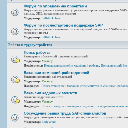
Форум по управлению проектами
Форум по вопросам, связанным с управлением проектами внедрения SAP-с
данных, ОПЭ, продуктивным стартам
Модератор:
Süßstückchen
Форум по послестартовой поддержке SAP
Форум по вопросам, связанным с послестартовой поддержкой SAP-систем (
messages и проч.)
Модератор:
Süßstückchen
Работа и трудоустройство
Поиск работы
Размещение объявлений и резюме соискателей
Модератор:
Vacancy
Подфорумы:
Поиск контрактной и удалённой работы
,
Поиск позиций без
Вакансии компаний-работодателей
Вакансии компаний-работодателей
Модератор:
Vacancy
Подфорум:
Поиск стажеров и молодых специалистов компаниями-работо
Вакансии кадровых агентств
Вакансии кадровых агентств
Модератор:
Vacancy
Подфорум:
Поиск стажеров и молодых специалистов кадровыми агентств
Обсуждение рынка труда SAP-специалистов
Форум для размещения всяческих вопросов, связанных с трудоустройство
Модератор:
LadyWind