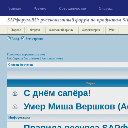
Главная
Резюме
Сотрудничество
Справка
SAPфорум.RU: русскоязычный форум по продуктам S
Портал
Форум
Файловый архив
Фотогалерея
Wiki
Вход
Регистрация
Просмотр нерешенных тем
Сообщения без ответов
|
Активные темы
Список форумов
Форум
С днём сапёра!
Умер Миша Вершков (A
Информация
Правила ресурса SAP