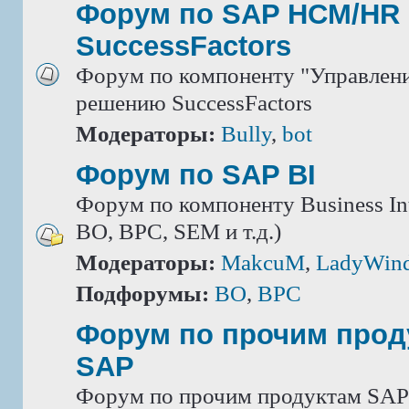
Форум по SAP HCM/HR 
SuccessFactors
Форум по компоненту "Управлени
решению SuccessFactors
Модераторы:
Bully
,
bot
Форум по SAP BI
Форум по компоненту Business Int
BO, BPC, SEM и т.д.)
Модераторы:
MakcuM
,
LadyWin
Подфорумы:
BO
,
BPC
Форум по прочим прод
SAP
Форум по прочим продуктам SAP