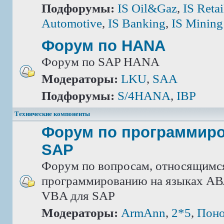
Подфорумы:
IS Oil&Gaz
,
IS Retai
Automotive
,
IS Banking
,
IS Mining
Форум по HANA
Форум по SAP HANA
Модераторы:
LKU
,
SAA
Подфорумы:
S/4HANA
,
IBP
Технические компоненты
Форум по программир
SAP
Форум по вопросам, относящимс
программированию на языках АВА
VBA для SAP
Модераторы:
ArmAnn
,
2*5
,
Поно