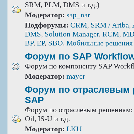
SRM, PLM, DMS и т.д.)
Модератор:
sap_nar
Подфорумы:
CRM
,
SRM / Ariba
,
DMS
,
Solution Manager
,
RCM
,
MD
BP
,
EP
,
SBO
,
Мобильные решения
Форум по SAP Workflo
Форум по компоненту SAP Workf
Модератор:
mayer
Форум по отраслевым
SAP
Форум по отраслевым решениям: IS
Oil, IS-U и т.д.
Модератор:
LKU