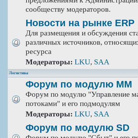
сообществу модераторов.
Новости на рынке ERP
Для размещения и обсуждения ста
различных источников, относящих
ресурса
Модераторы:
LKU
,
SAA
Логистика
Форум по модулю ММ
Форум по модулю "Управление м
потоками" и его подмодулям
Модераторы:
LKU
,
SAA
Форум по модулю SD
Форум по модулю "Сбыт" и его 