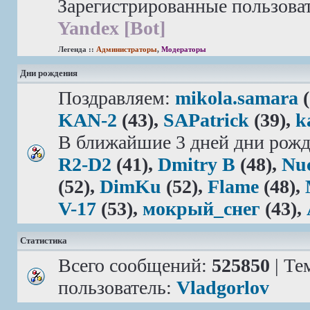
Зарегистрированные пользова
Yandex [Bot]
Легенда ::
Администраторы
,
Модераторы
Дни рождения
Поздравляем:
mikola.samara
(
KAN-2
(43),
SAPatrick
(39),
k
В ближайшие 3 дней дни рожд
R2-D2
(41),
Dmitry B
(48),
Nu
(52),
DimKu
(52),
Flame
(48),
V-17
(53),
мокрый_снег
(43),
Статистика
Всего сообщений:
525850
| Те
пользователь:
Vladgorlov