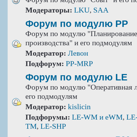
Модераторы:
LKU
,
SAA
Форум по модулю РР
Форум по модулю "Планировани
производства" и его подмодулям
Модератор:
Левон
Подфорум:
PP-MRP
Форум по модулю LE
Форум по модулю "Оперативная л
его подмодулям
Модератор:
kislicin
Подфорумы:
LE-WM и eWM
,
LE
TM
,
LE-SHP