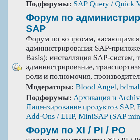
Подфорумы:
SAP Query / Quick 
Форум по администри
SAP
Форум по вопросам, касающимся
администрирования SAP-приложе
Basis): инсталляция SAP-систем, 
администрирование, транспортная
роли и полномочия, производител
Модераторы:
Blood Angel
,
bdmal
Подфорумы:
Архивация и Archiv
Лицензирование продуктов SAP
,
Add-Ons / ЕНР
,
MiniSAP (SAP mini
Форум по XI / PI / РО