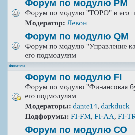
Форум по модулю РМ
Форум по модулю "ТОРО" и его 
Модератор:
Левон
Форум по модулю QM
Форум по модулю "Управление ка
его подмодулям
Финансы
Форум по модулю FI
Форум по модулю "Финансовая бу
его подмодулям
Модераторы:
dante14
,
darkduck
Подфорумы:
FI-FM
,
FI-AA
,
FI-T
Форум по модулю СО