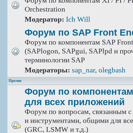
Форум по компонентам XI / PI / P
Orchestration
Модератор:
Ich Will
Форум по SAP Front En
Форум по компонентам SAP Front
(SAPlogon, SAPgui, SAPlpd и проч.
терминологии SAP
Модераторы:
sap_nar
,
olegbash
Прочие
Форум по компонентам
для всех приложений
Форум по вопросам, связанным с
и инструментами, общими для вс
(GRC, LSMW и т.д.)