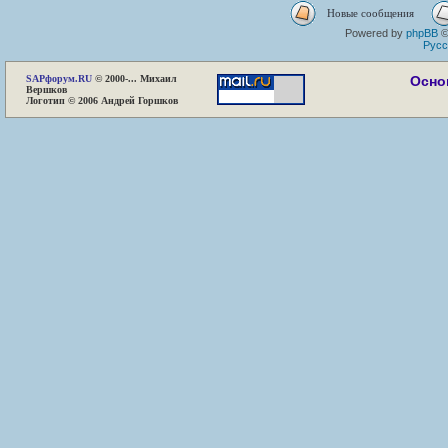
Новые сообщения
Powered by
phpBB
©
Русс
SAP
форум.RU
© 2000-... Михаил
Осно
Вершков
Логотип © 2006 Андрей Горшков