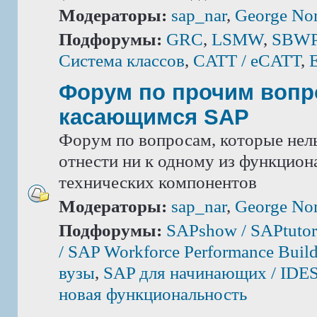
Модераторы:
sap_nar
,
George Nor
Подфорумы:
GRC
,
LSMW
,
SBWP 
Система классов
,
CATT / eCATT
,
Форум по прочим вопр
касающимся SAP
Форум по вопросам, которые нель
отнести ни к одному из функцион
технических компонентов
Модераторы:
sap_nar
,
George Nor
Подфорумы:
SAPshow / SAPtutor
/ SAP Workforce Performance Build
вузы
,
SAP для начинающих / IDE
новая функциональность