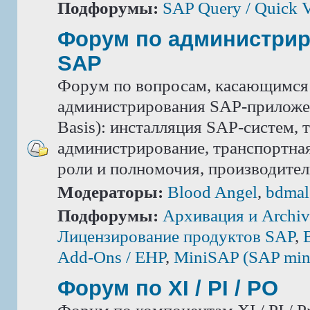
Подфорумы:
SAP Query / Quick 
Форум по администри
SAP
Форум по вопросам, касающимся
администрирования SAP-приложе
Basis): инсталляция SAP-систем, 
администрирование, транспортная
роли и полномочия, производител
Модераторы:
Blood Angel
,
bdmal
Подфорумы:
Архивация и Archiv
Лицензирование продуктов SAP
,
Add-Ons / ЕНР
,
MiniSAP (SAP mini
Форум по XI / PI / РО