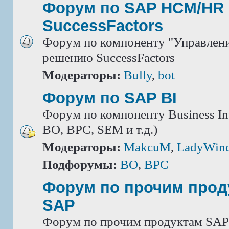
Форум по SAP HCM/HR 
SuccessFactors
Форум по компоненту "Управлени
решению SuccessFactors
Модераторы:
Bully
,
bot
Форум по SAP BI
Форум по компоненту Business Int
BO, BPC, SEM и т.д.)
Модераторы:
MakcuM
,
LadyWin
Подфорумы:
BO
,
BPC
Форум по прочим прод
SAP
Форум по прочим продуктам SAP