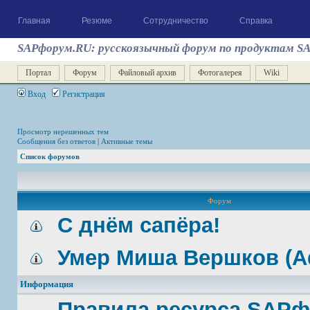
Главная
Резюме
Сотрудничество
Справка
SAPфорум.RU: русскоязычный форум по продуктам S
Портал
Форум
Файловый архив
Фотогалерея
Wiki
Вход
Регистрация
Просмотр нерешенных тем
Сообщения без ответов
|
Активные темы
Список форумов
Форум
С днём сапёра!
Умер Миша Вершков (A
Информация
Правила ресурса SAP