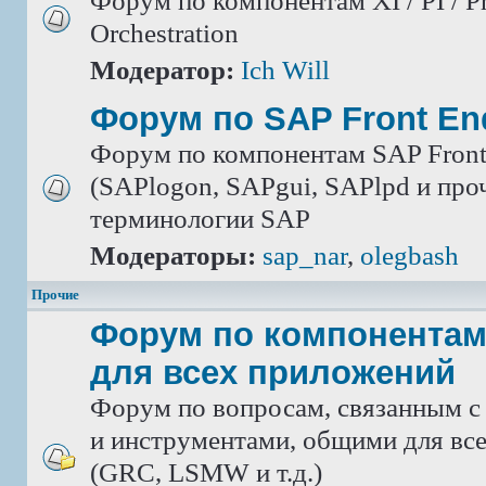
Форум по компонентам XI / PI / P
Orchestration
Модератор:
Ich Will
Форум по SAP Front En
Форум по компонентам SAP Front
(SAPlogon, SAPgui, SAPlpd и проч.
терминологии SAP
Модераторы:
sap_nar
,
olegbash
Прочие
Форум по компонентам
для всех приложений
Форум по вопросам, связанным с
и инструментами, общими для вс
(GRC, LSMW и т.д.)