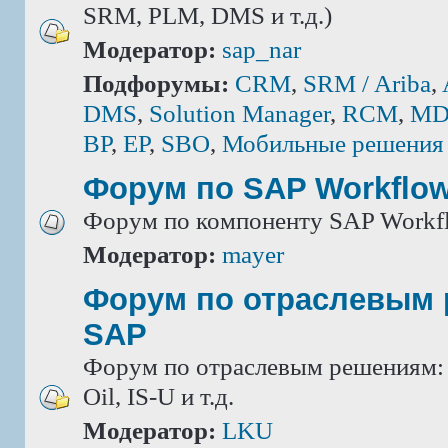
SRM, PLM, DMS и т.д.)
Модератор:
sap_nar
Подфорумы:
CRM
,
SRM / Ariba
,
DMS
,
Solution Manager
,
RCM
,
MD
BP
,
EP
,
SBO
,
Мобильные решения
Форум по SAP Workflo
Форум по компоненту SAP Workf
Модератор:
mayer
Форум по отраслевым
SAP
Форум по отраслевым решениям: IS
Oil, IS-U и т.д.
Модератор:
LKU