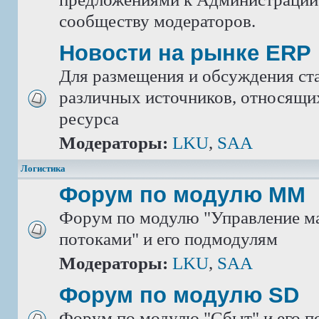
сообществу модераторов.
Новости на рынке ERP
Для размещения и обсуждения ста
различных источников, относящих
ресурса
Модераторы:
LKU
,
SAA
Логистика
Форум по модулю ММ
Форум по модулю "Управление м
потоками" и его подмодулям
Модераторы:
LKU
,
SAA
Форум по модулю SD
Форум по модулю "Сбыт" и его 