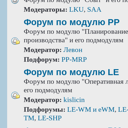
Модераторы:
LKU
,
SAA
Форум по модулю РР
Форум по модулю "Планировани
производства" и его подмодулям
Модератор:
Левон
Подфорум:
PP-MRP
Форум по модулю LE
Форум по модулю "Оперативная л
его подмодулям
Модератор:
kislicin
Подфорумы:
LE-WM и eWM
,
LE
TM
,
LE-SHP