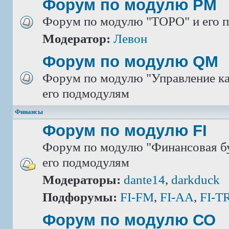
Форум по модулю РМ
Форум по модулю "ТОРО" и его 
Модератор:
Левон
Форум по модулю QM
Форум по модулю "Управление ка
его подмодулям
Финансы
Форум по модулю FI
Форум по модулю "Финансовая бу
его подмодулям
Модераторы:
dante14
,
darkduck
Подфорумы:
FI-FM
,
FI-AA
,
FI-T
Форум по модулю СО