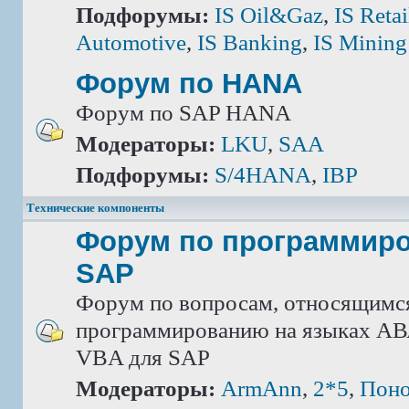
Подфорумы:
IS Oil&Gaz
,
IS Retai
Automotive
,
IS Banking
,
IS Mining
Форум по HANA
Форум по SAP HANA
Модераторы:
LKU
,
SAA
Подфорумы:
S/4HANA
,
IBP
Технические компоненты
Форум по программир
SAP
Форум по вопросам, относящимс
программированию на языках АВА
VBA для SAP
Модераторы:
ArmAnn
,
2*5
,
Поно