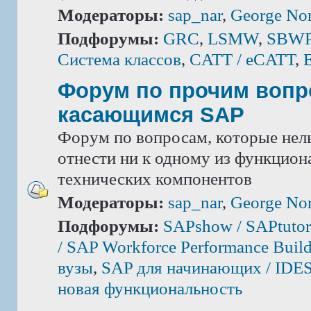
Модераторы:
sap_nar
,
George Nor
Подфорумы:
GRC
,
LSMW
,
SBWP 
Система классов
,
CATT / eCATT
,
Форум по прочим вопр
касающимся SAP
Форум по вопросам, которые нель
отнести ни к одному из функцион
технических компонентов
Модераторы:
sap_nar
,
George Nor
Подфорумы:
SAPshow / SAPtutor
/ SAP Workforce Performance Build
вузы
,
SAP для начинающих / IDE
новая функциональность