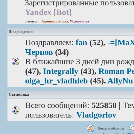
Зарегистрированные пользова
Yandex [Bot]
Легенда ::
Администраторы
,
Модераторы
Дни рождения
Поздравляем:
fan
(52),
-=[MaX
Чернов
(34)
В ближайшие 3 дней дни рожд
(47),
Integrally
(43),
Roman Pe
olga_hr_vladhleb
(45),
AllyNu
Статистика
Всего сообщений:
525850
| Те
пользователь:
Vladgorlov
Новые сообщения