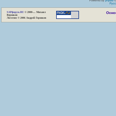
Powered by
phpBB
©
Русс
SAP
форум.RU
© 2000-... Михаил
Осно
Вершков
Логотип © 2006 Андрей Горшков