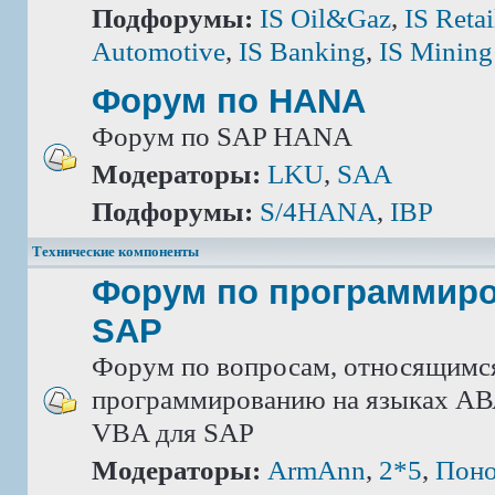
Подфорумы:
IS Oil&Gaz
,
IS Retai
Automotive
,
IS Banking
,
IS Mining
Форум по HANA
Форум по SAP HANA
Модераторы:
LKU
,
SAA
Подфорумы:
S/4HANA
,
IBP
Технические компоненты
Форум по программир
SAP
Форум по вопросам, относящимс
программированию на языках АВА
VBA для SAP
Модераторы:
ArmAnn
,
2*5
,
Поно