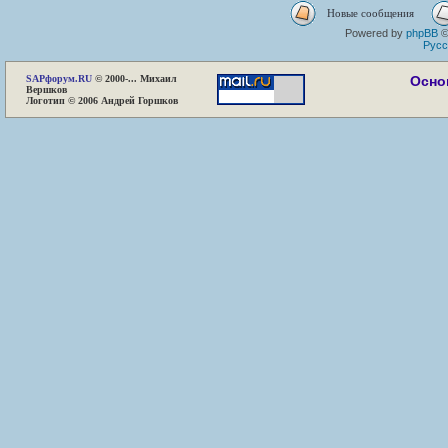
Новые сообщения
Powered by
phpBB
©
Русс
SAP
форум.RU
© 2000-... Михаил
Осно
Вершков
Логотип © 2006 Андрей Горшков