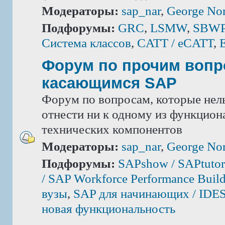
Модераторы:
sap_nar
,
George Nor
Подфорумы:
GRC
,
LSMW
,
SBWP 
Система классов
,
CATT / eCATT
,
Форум по прочим вопр
касающимся SAP
Форум по вопросам, которые нель
отнести ни к одному из функцион
технических компонентов
Модераторы:
sap_nar
,
George Nor
Подфорумы:
SAPshow / SAPtutor
/ SAP Workforce Performance Build
вузы
,
SAP для начинающих / IDE
новая функциональность