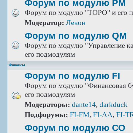
Форум по модулю РМ
Форум по модулю "ТОРО" и его 
Модератор:
Левон
Форум по модулю QM
Форум по модулю "Управление ка
его подмодулям
Финансы
Форум по модулю FI
Форум по модулю "Финансовая бу
его подмодулям
Модераторы:
dante14
,
darkduck
Подфорумы:
FI-FM
,
FI-AA
,
FI-T
Форум по модулю СО