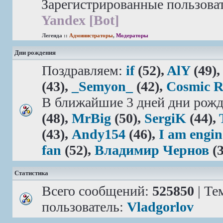
Зарегистрированные пользова
Yandex [Bot]
Легенда ::
Администраторы
,
Модераторы
Дни рождения
Поздравляем:
if
(52),
AlY
(49)
(43),
_Semyon_
(42),
Cosmic 
В ближайшие 3 дней дни рожд
(48),
MrBig
(50),
SergiK
(44),
(43),
Andy154
(46),
I am engin
fan
(52),
Владимир Чернов
(3
Статистика
Всего сообщений:
525850
| Те
пользователь:
Vladgorlov