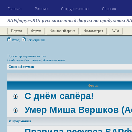
Главная
Резюме
Сотрудничество
Справка
SAPфорум.RU: русскоязычный форум по продуктам S
Портал
Форум
Файловый архив
Фотогалерея
Wiki
Вход
Регистрация
Просмотр нерешенных тем
Сообщения без ответов
|
Активные темы
Список форумов
Форум
С днём сапёра!
Умер Миша Вершков (A
Информация
Правила ресурса SAP