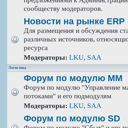
сообществу модераторов.
Новости на рынке ERP
Для размещения и обсуждения ста
различных источников, относящих
ресурса
Модераторы:
LKU
,
SAA
Логистика
Форум по модулю ММ
Форум по модулю "Управление м
потоками" и его подмодулям
Модераторы:
LKU
,
SAA
Форум по модулю SD
Форум по модулю "Сбыт" и его 