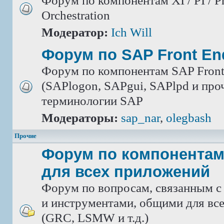
Форум по компонентам XI / PI / P
Orchestration
Модератор:
Ich Will
Форум по SAP Front En
Форум по компонентам SAP Front
(SAPlogon, SAPgui, SAPlpd и проч.
терминологии SAP
Модераторы:
sap_nar
,
olegbash
Прочие
Форум по компонентам
для всех приложений
Форум по вопросам, связанным с
и инструментами, общими для вс
(GRC, LSMW и т.д.)