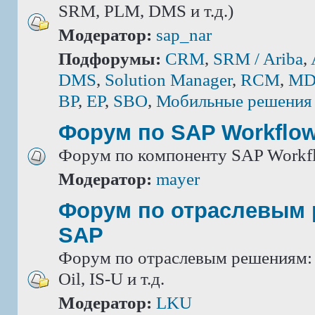
SRM, PLM, DMS и т.д.)
Модератор:
sap_nar
Подфорумы:
CRM
,
SRM / Ariba
,
DMS
,
Solution Manager
,
RCM
,
MD
BP
,
EP
,
SBO
,
Мобильные решения
Форум по SAP Workflo
Форум по компоненту SAP Workf
Модератор:
mayer
Форум по отраслевым
SAP
Форум по отраслевым решениям: IS
Oil, IS-U и т.д.
Модератор:
LKU