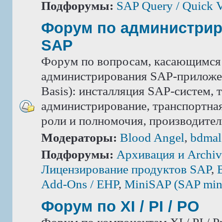
Подфорумы:
SAP Query / Quick 
Форум по администри
SAP
Форум по вопросам, касающимся
администрирования SAP-приложе
Basis): инсталляция SAP-систем, 
администрирование, транспортная
роли и полномочия, производител
Модераторы:
Blood Angel
,
bdmal
Подфорумы:
Архивация и Archiv
Лицензирование продуктов SAP
,
Add-Ons / ЕНР
,
MiniSAP (SAP mini
Форум по XI / PI / РО