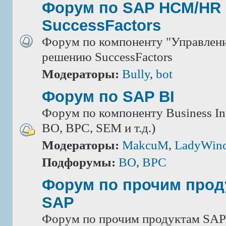
Форум по SAP HCM/HR 
SuccessFactors
Форум по компоненту "Управлени
решению SuccessFactors
Модераторы:
Bully
,
bot
Форум по SAP BI
Форум по компоненту Business Int
BO, BPC, SEM и т.д.)
Модераторы:
MakcuM
,
LadyWin
Подфорумы:
BO
,
BPC
Форум по прочим прод
SAP
Форум по прочим продуктам SAP