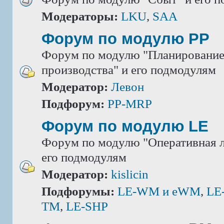
Модераторы:
LKU
,
SAA
Форум по модулю РР
Форум по модулю "Планировани
производства" и его подмодулям
Модератор:
Левон
Подфорум:
PP-MRP
Форум по модулю LE
Форум по модулю "Оперативная л
его подмодулям
Модератор:
kislicin
Подфорумы:
LE-WM и eWM
,
LE
TM
,
LE-SHP