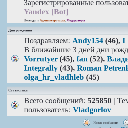
Зарегистрированные пользова
Yandex [Bot]
Легенда ::
Администраторы
,
Модераторы
Дни рождения
Поздравляем:
Andy154
(46),
I
В ближайшие 3 дней дни рожд
Vorrutyer
(45),
fan
(52),
Влад
Integrally
(43),
Roman Petren
olga_hr_vladhleb
(45)
Статистика
Всего сообщений:
525850
| Те
пользователь:
Vladgorlov
Новые сообщения