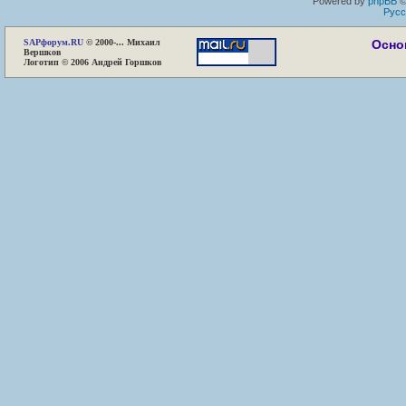
Powered by
phpBB
©
Русс
SAP
форум.RU
© 2000-... Михаил
Осно
Вершков
Логотип © 2006 Андрей Горшков