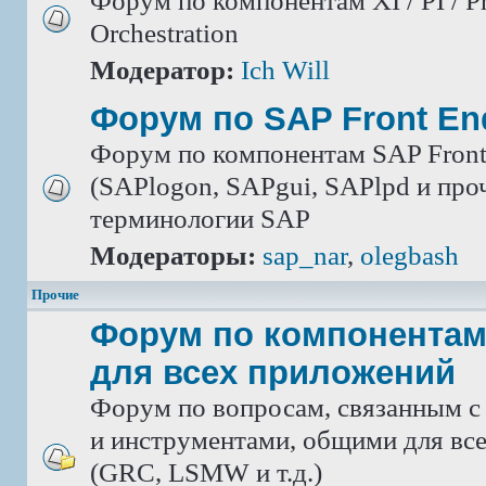
Форум по компонентам XI / PI / P
Orchestration
Модератор:
Ich Will
Форум по SAP Front En
Форум по компонентам SAP Front
(SAPlogon, SAPgui, SAPlpd и проч.
терминологии SAP
Модераторы:
sap_nar
,
olegbash
Прочие
Форум по компонентам
для всех приложений
Форум по вопросам, связанным с
и инструментами, общими для вс
(GRC, LSMW и т.д.)