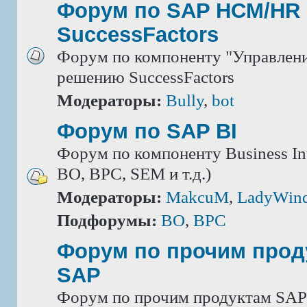
Форум по SAP HCM/HR 
SuccessFactors
Форум по компоненту "Управлени
решению SuccessFactors
Модераторы:
Bully
,
bot
Форум по SAP BI
Форум по компоненту Business Int
BO, BPC, SEM и т.д.)
Модераторы:
MakcuM
,
LadyWin
Подфорумы:
BO
,
BPC
Форум по прочим прод
SAP
Форум по прочим продуктам SAP