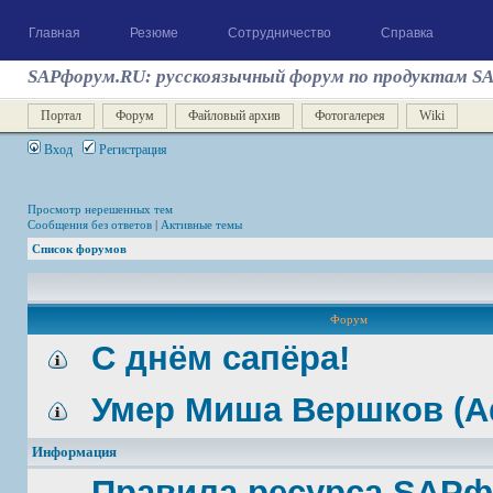
Главная
Резюме
Сотрудничество
Справка
SAPфорум.RU: русскоязычный форум по продуктам S
Портал
Форум
Файловый архив
Фотогалерея
Wiki
Вход
Регистрация
Просмотр нерешенных тем
Сообщения без ответов
|
Активные темы
Список форумов
Форум
С днём сапёра!
Умер Миша Вершков (A
Информация
Правила ресурса SAP