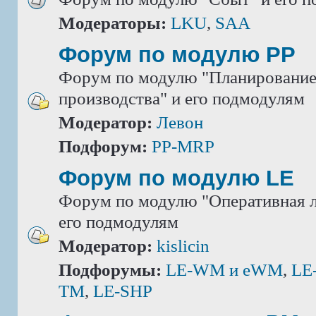
Модераторы:
LKU
,
SAA
Форум по модулю РР
Форум по модулю "Планировани
производства" и его подмодулям
Модератор:
Левон
Подфорум:
PP-MRP
Форум по модулю LE
Форум по модулю "Оперативная л
его подмодулям
Модератор:
kislicin
Подфорумы:
LE-WM и eWM
,
LE
TM
,
LE-SHP