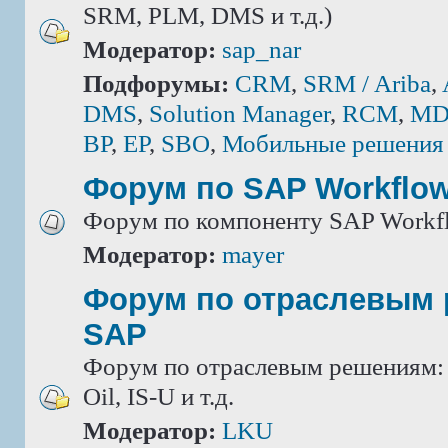
SRM, PLM, DMS и т.д.)
Модератор:
sap_nar
Подфорумы:
CRM
,
SRM / Ariba
,
DMS
,
Solution Manager
,
RCM
,
MD
BP
,
EP
,
SBO
,
Мобильные решения
Форум по SAP Workflo
Форум по компоненту SAP Workf
Модератор:
mayer
Форум по отраслевым
SAP
Форум по отраслевым решениям: IS
Oil, IS-U и т.д.
Модератор:
LKU