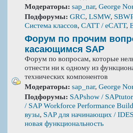
Модераторы:
sap_nar
,
George Nor
Подфорумы:
GRC
,
LSMW
,
SBWP 
Система классов
,
CATT / eCATT
,
Форум по прочим вопр
касающимся SAP
Форум по вопросам, которые нель
отнести ни к одному из функцион
технических компонентов
Модераторы:
sap_nar
,
George Nor
Подфорумы:
SAPshow / SAPtutor
/ SAP Workforce Performance Build
вузы
,
SAP для начинающих / IDE
новая функциональность