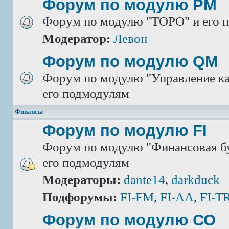
Форум по модулю РМ
Форум по модулю "ТОРО" и его 
Модератор:
Левон
Форум по модулю QM
Форум по модулю "Управление ка
его подмодулям
Финансы
Форум по модулю FI
Форум по модулю "Финансовая бу
его подмодулям
Модераторы:
dante14
,
darkduck
Подфорумы:
FI-FM
,
FI-AA
,
FI-T
Форум по модулю СО