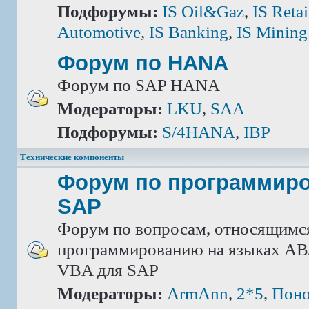
Подфорумы:
IS Oil&Gaz
,
IS Retai
Automotive
,
IS Banking
,
IS Mining
Форум по HANA
Форум по SAP HANA
Модераторы:
LKU
,
SAA
Подфорумы:
S/4HANA
,
IBP
Технические компоненты
Форум по программир
SAP
Форум по вопросам, относящимс
программированию на языках АВА
VBA для SAP
Модераторы:
ArmAnn
,
2*5
,
Поно