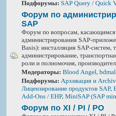
Подфорумы:
SAP Query / Quick 
Форум по администри
SAP
Форум по вопросам, касающимся
администрирования SAP-приложе
Basis): инсталляция SAP-систем, 
администрирование, транспортная
роли и полномочия, производител
Модераторы:
Blood Angel
,
bdmal
Подфорумы:
Архивация и Archiv
Лицензирование продуктов SAP
,
Add-Ons / ЕНР
,
MiniSAP (SAP mini
Форум по XI / PI / РО