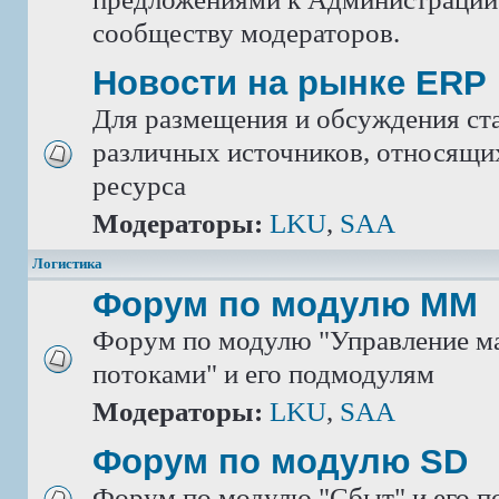
сообществу модераторов.
Новости на рынке ERP
Для размещения и обсуждения ста
различных источников, относящих
ресурса
Модераторы:
LKU
,
SAA
Логистика
Форум по модулю ММ
Форум по модулю "Управление м
потоками" и его подмодулям
Модераторы:
LKU
,
SAA
Форум по модулю SD
Форум по модулю "Сбыт" и его 