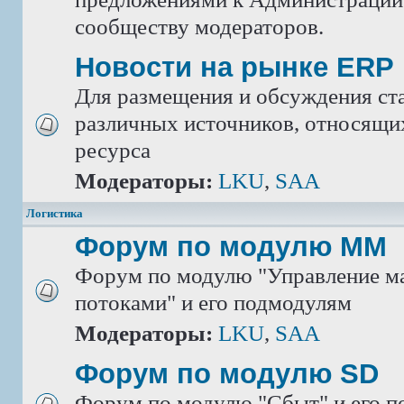
сообществу модераторов.
Новости на рынке ERP
Для размещения и обсуждения ста
различных источников, относящих
ресурса
Модераторы:
LKU
,
SAA
Логистика
Форум по модулю ММ
Форум по модулю "Управление м
потоками" и его подмодулям
Модераторы:
LKU
,
SAA
Форум по модулю SD
Форум по модулю "Сбыт" и его 