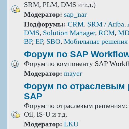
SRM, PLM, DMS и т.д.)
Модератор:
sap_nar
Подфорумы:
CRM
,
SRM / Ariba
,
DMS
,
Solution Manager
,
RCM
,
MD
BP
,
EP
,
SBO
,
Мобильные решения
Форум по SAP Workflo
Форум по компоненту SAP Workf
Модератор:
mayer
Форум по отраслевым
SAP
Форум по отраслевым решениям: IS
Oil, IS-U и т.д.
Модератор:
LKU