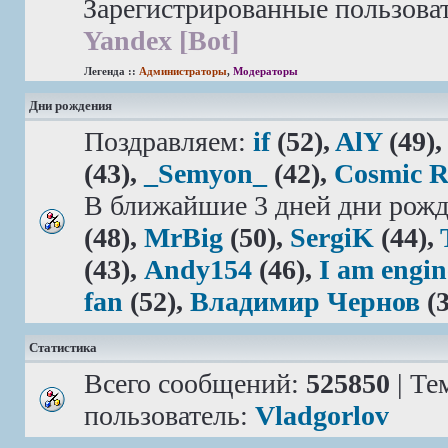
Зарегистрированные пользова
Yandex [Bot]
Легенда ::
Администраторы
,
Модераторы
Дни рождения
Поздравляем:
if
(52),
AlY
(49)
(43),
_Semyon_
(42),
Cosmic 
В ближайшие 3 дней дни рожд
(48),
MrBig
(50),
SergiK
(44),
(43),
Andy154
(46),
I am engin
fan
(52),
Владимир Чернов
(3
Статистика
Всего сообщений:
525850
| Те
пользователь:
Vladgorlov