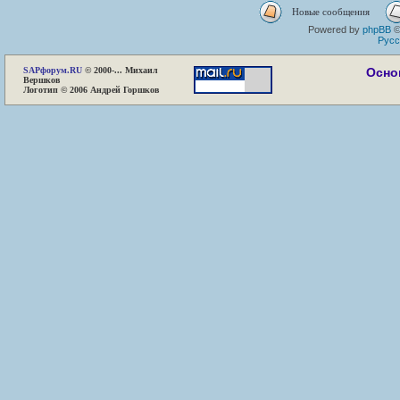
Новые сообщения
Powered by
phpBB
©
Русс
SAP
форум.RU
© 2000-... Михаил
Осно
Вершков
Логотип © 2006 Андрей Горшков