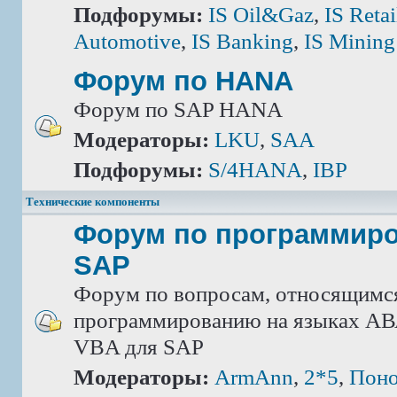
Подфорумы:
IS Oil&Gaz
,
IS Retai
Automotive
,
IS Banking
,
IS Mining
Форум по HANA
Форум по SAP HANA
Модераторы:
LKU
,
SAA
Подфорумы:
S/4HANA
,
IBP
Технические компоненты
Форум по программир
SAP
Форум по вопросам, относящимс
программированию на языках АВА
VBA для SAP
Модераторы:
ArmAnn
,
2*5
,
Поно