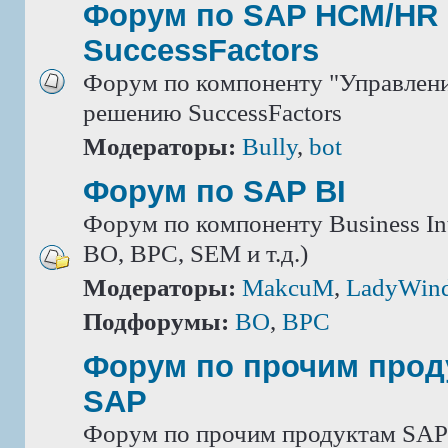
Форум по SAP HCM/HR 
SuccessFactors
Форум по компоненту "Управлени
решению SuccessFactors
Модераторы:
Bully
,
bot
Форум по SAP BI
Форум по компоненту Business Int
BO, BPC, SEM и т.д.)
Модераторы:
MakcuM
,
LadyWin
Подфорумы:
BO
,
BPC
Форум по прочим прод
SAP
Форум по прочим продуктам SAP