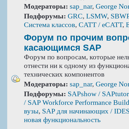
Модераторы:
sap_nar
,
George Nor
Подфорумы:
GRC
,
LSMW
,
SBWP 
Система классов
,
CATT / eCATT
,
Форум по прочим вопр
касающимся SAP
Форум по вопросам, которые нель
отнести ни к одному из функцион
технических компонентов
Модераторы:
sap_nar
,
George Nor
Подфорумы:
SAPshow / SAPtutor
/ SAP Workforce Performance Build
вузы
,
SAP для начинающих / IDE
новая функциональность