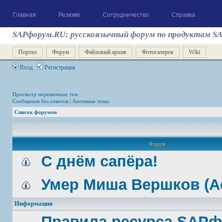
Главная
Резюме
Сотрудничество
Справка
SAPфорум.RU: русскоязычный форум по продуктам S
Портал
Форум
Файловый архив
Фотогалерея
Wiki
Вход
Регистрация
Просмотр нерешенных тем
Сообщения без ответов
|
Активные темы
Список форумов
Форум
С днём сапёра!
Умер Миша Вершков (A
Информация
Правила ресурса SAP