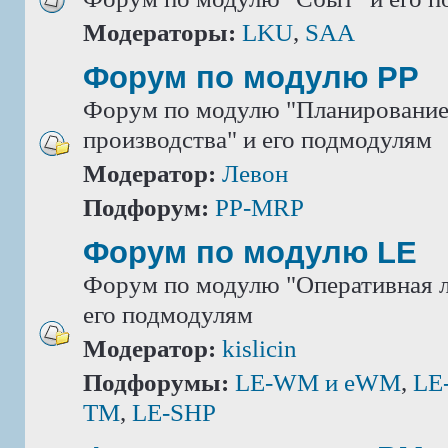
Модераторы:
LKU
,
SAA
Форум по модулю РР
Форум по модулю "Планировани
производства" и его подмодулям
Модератор:
Левон
Подфорум:
PP-MRP
Форум по модулю LE
Форум по модулю "Оперативная л
его подмодулям
Модератор:
kislicin
Подфорумы:
LE-WM и eWM
,
LE
TM
,
LE-SHP