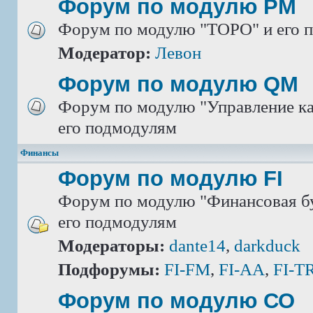
Форум по модулю РМ
Форум по модулю "ТОРО" и его 
Модератор:
Левон
Форум по модулю QM
Форум по модулю "Управление ка
его подмодулям
Финансы
Форум по модулю FI
Форум по модулю "Финансовая бу
его подмодулям
Модераторы:
dante14
,
darkduck
Подфорумы:
FI-FM
,
FI-AA
,
FI-T
Форум по модулю СО