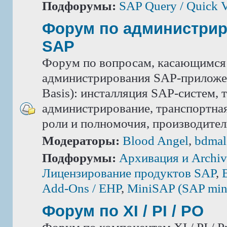
Подфорумы:
SAP Query / Quick 
Форум по администри
SAP
Форум по вопросам, касающимся
администрирования SAP-приложе
Basis): инсталляция SAP-систем, 
администрирование, транспортная
роли и полномочия, производител
Модераторы:
Blood Angel
,
bdmal
Подфорумы:
Архивация и Archiv
Лицензирование продуктов SAP
,
Add-Ons / ЕНР
,
MiniSAP (SAP mini
Форум по XI / PI / РО