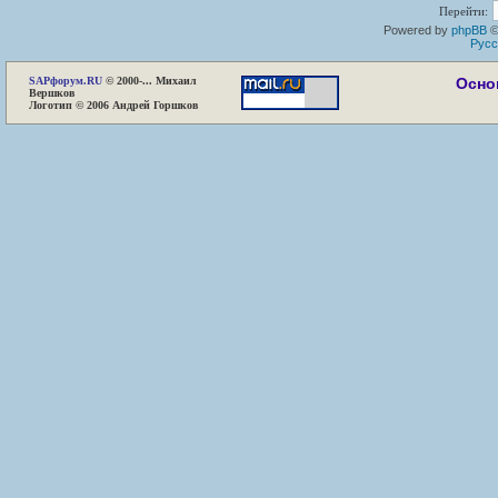
Перейти:
Powered by
phpBB
©
Русс
SAP
форум.RU
© 2000-... Михаил
Осно
Вершков
Логотип © 2006 Андрей Горшков