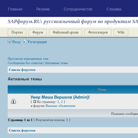
Главная
Резюме
Сотрудничество
Справка
SAPфорум.RU: русскоязычный форум по продуктам S
Портал
Форум
Файловый архив
Фотогалерея
Wiki
Вход
Регистрация
Просмотр нерешенных тем
Сообщения без ответов
|
Активные темы
Список форумов
Активные темы
Темы
Умер Миша Вершков (Admin)!
[
На страницу:
1
,
2
]
в форуме
Важные объявления
Показать сообщен
Страница
1
из
1
[ Результатов поиска: 1 ]
Список форумов