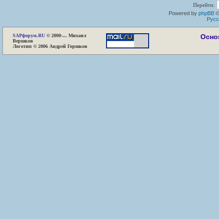
Перейти:
Powered by
phpBB
©
Русс
SAP
форум.RU
© 2000-... Михаил
Осно
Вершков
Логотип © 2006 Андрей Горшков