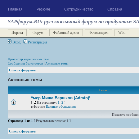
Главная
Резюме
Сотрудничество
Справка
SAPфорум.RU: русскоязычный форум по продуктам S
Портал
Форум
Файловый архив
Фотогалерея
Wiki
Вход
Регистрация
Просмотр нерешенных тем
Сообщения без ответов
|
Активные темы
Список форумов
Активные темы
Темы
Умер Миша Вершков (Admin)!
[
На страницу:
1
,
2
]
в форуме
Важные объявления
Показать сообщен
Страница
1
из
1
[ Результатов поиска: 1 ]
Список форумов