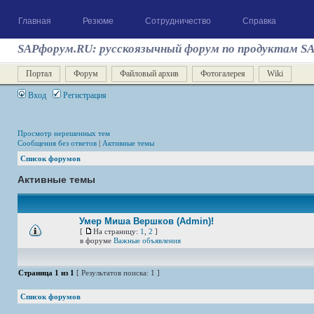
Главная
Резюме
Сотрудничество
Справка
SAPфорум.RU: русскоязычный форум по продуктам S
Портал
Форум
Файловый архив
Фотогалерея
Wiki
Вход
Регистрация
Просмотр нерешенных тем
Сообщения без ответов
|
Активные темы
Список форумов
Активные темы
Умер Миша Вершков (Admin)!
[
На страницу:
1
,
2
]
в форуме
Важные объявления
Страница
1
из
1
[ Результатов поиска: 1 ]
Список форумов