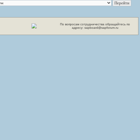
По вопросам сотрудничества обращайтесь по
адресу: sapboard@sapforum.ru