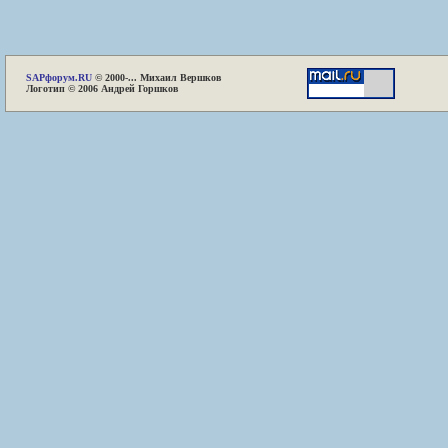
SAP
форум.RU
© 2000-... Михаил Вершков
Логотип © 2006 Андрей Горшков