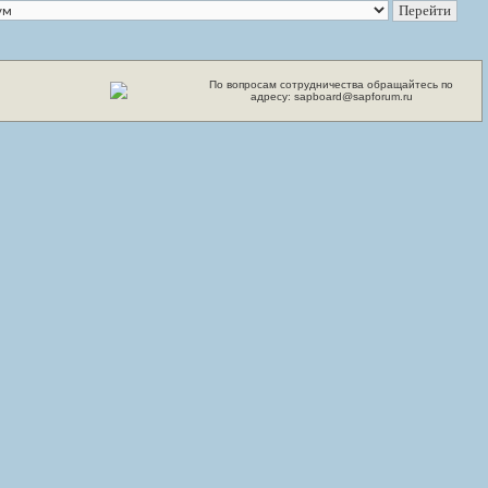
По вопросам сотрудничества обращайтесь по
адресу: sapboard@sapforum.ru