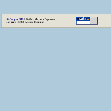
SAP
форум.RU
© 2000-... Михаил Вершков
Логотип © 2006 Андрей Горшков