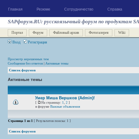
Главная
Резюме
Сотрудничество
Справка
SAPфорум.RU: русскоязычный форум по продуктам S
Портал
Форум
Файловый архив
Фотогалерея
Wiki
Вход
Регистрация
Просмотр нерешенных тем
Сообщения без ответов
|
Активные темы
Список форумов
Активные темы
Умер Миша Вершков (Admin)!
[
На страницу:
1
,
2
]
в форуме
Важные объявления
Страница
1
из
1
[ Результатов поиска: 1 ]
Список форумов