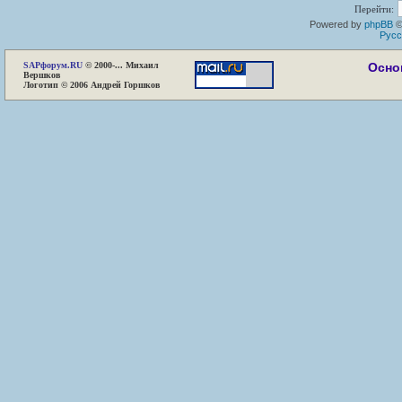
Перейти:
Powered by
phpBB
©
Русс
SAP
форум.RU
© 2000-... Михаил
Осно
Вершков
Логотип © 2006 Андрей Горшков