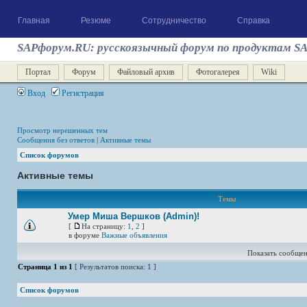
Главная
Резюме
Сотрудничество
Справка
SAPфорум.RU: русскоязычный форум по продуктам S
Портал
Форум
Файловый архив
Фотогалерея
Wiki
Вход
Регистрация
Просмотр нерешенных тем
Сообщения без ответов
|
Активные темы
Список форумов
Активные темы
Темы
Умер Миша Вершков (Admin)!
[
На страницу:
1
,
2
]
в форуме
Важные объявления
Показать сообщен
Страница
1
из
1
[ Результатов поиска: 1 ]
Список форумов