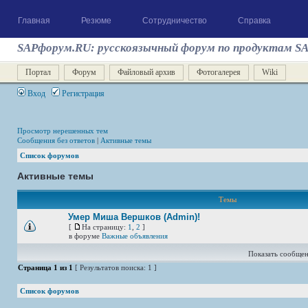
Главная
Резюме
Сотрудничество
Справка
SAPфорум.RU: русскоязычный форум по продуктам S
Портал
Форум
Файловый архив
Фотогалерея
Wiki
Вход
Регистрация
Просмотр нерешенных тем
Сообщения без ответов
|
Активные темы
Список форумов
Активные темы
Темы
Умер Миша Вершков (Admin)!
[
На страницу:
1
,
2
]
в форуме
Важные объявления
Показать сообщен
Страница
1
из
1
[ Результатов поиска: 1 ]
Список форумов