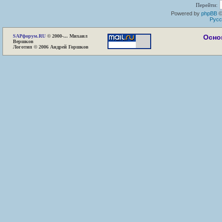
Перейти:
Powered by
phpBB
©
Русс
SAP
форум.RU
© 2000-... Михаил
Осно
Вершков
Логотип © 2006 Андрей Горшков