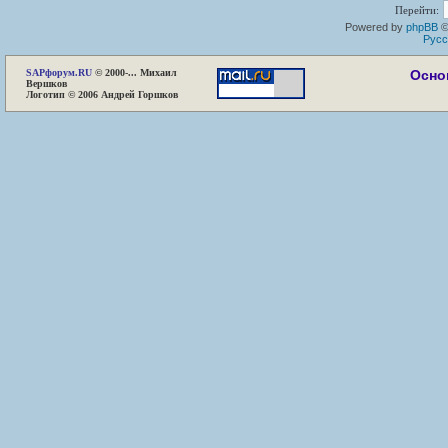
Перейти:
Powered by
phpBB
©
Русс
SAP
форум.RU
© 2000-... Михаил
Осно
Вершков
Логотип © 2006 Андрей Горшков