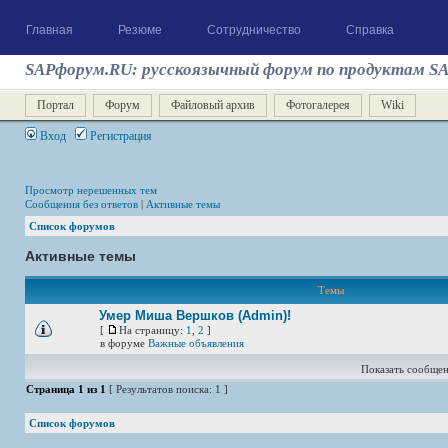
Главная
Резюме
Сотрудничество
Справка
SAPфорум.RU: русскоязычный форум по продуктам S
Портал
Форум
Файловый архив
Фотогалерея
Wiki
Вход
Регистрация
Просмотр нерешенных тем
Сообщения без ответов
|
Активные темы
Список форумов
Активные темы
Темы
Умер Миша Вершков (Admin)!
[
На страницу:
1
,
2
]
в форуме
Важные объявления
Показать сообщен
Страница
1
из
1
[ Результатов поиска: 1 ]
Список форумов