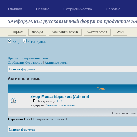
Главная
Резюме
Сотрудничество
Справка
SAPфорум.RU: русскоязычный форум по продуктам S
Портал
Форум
Файловый архив
Фотогалерея
Wiki
Вход
Регистрация
Просмотр нерешенных тем
Сообщения без ответов
|
Активные темы
Список форумов
Активные темы
Темы
Умер Миша Вершков (Admin)!
[
На страницу:
1
,
2
]
в форуме
Важные объявления
Показать сообщен
Страница
1
из
1
[ Результатов поиска: 1 ]
Список форумов