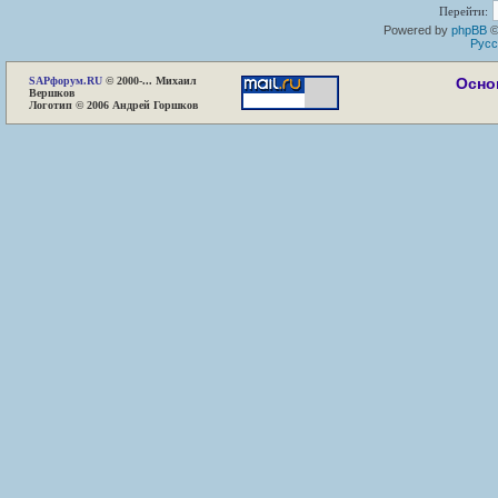
Перейти:
Powered by
phpBB
©
Русс
SAP
форум.RU
© 2000-... Михаил
Осно
Вершков
Логотип © 2006 Андрей Горшков