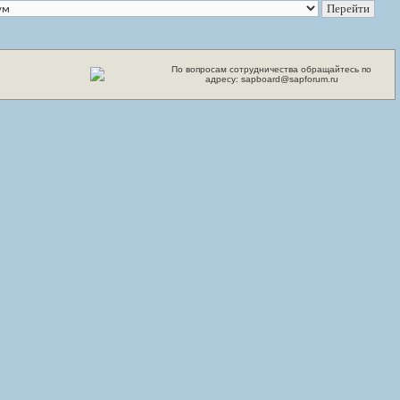
По вопросам сотрудничества обращайтесь по
адресу: sapboard@sapforum.ru