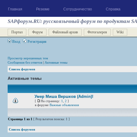
Главная
Резюме
Сотрудничество
Справка
SAPфорум.RU: русскоязычный форум по продуктам S
Портал
Форум
Файловый архив
Фотогалерея
Wiki
Вход
Регистрация
Просмотр нерешенных тем
Сообщения без ответов
|
Активные темы
Список форумов
Активные темы
Умер Миша Вершков (Admin)!
[
На страницу:
1
,
2
]
в форуме
Важные объявления
Страница
1
из
1
[ Результатов поиска: 1 ]
Список форумов