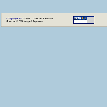
SAP
форум.RU
© 2000-... Михаил Вершков
Логотип © 2006 Андрей Горшков