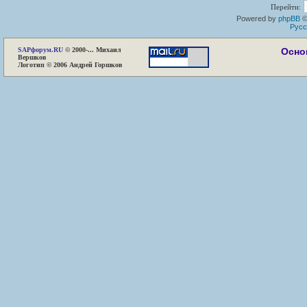
Перейти:
Powered by
phpBB
©
Русс
SAP
форум.RU
© 2000-... Михаил
Осно
Вершков
Логотип © 2006 Андрей Горшков