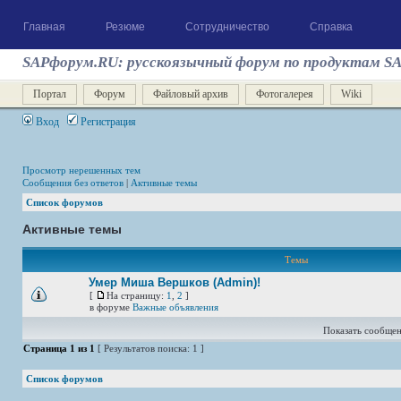
Главная
Резюме
Сотрудничество
Справка
SAPфорум.RU: русскоязычный форум по продуктам S
Портал
Форум
Файловый архив
Фотогалерея
Wiki
Вход
Регистрация
Просмотр нерешенных тем
Сообщения без ответов
|
Активные темы
Список форумов
Активные темы
Темы
Умер Миша Вершков (Admin)!
[
На страницу:
1
,
2
]
в форуме
Важные объявления
Показать сообщен
Страница
1
из
1
[ Результатов поиска: 1 ]
Список форумов