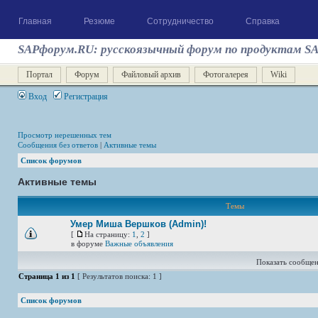
Главная
Резюме
Сотрудничество
Справка
SAPфорум.RU: русскоязычный форум по продуктам S
Портал
Форум
Файловый архив
Фотогалерея
Wiki
Вход
Регистрация
Просмотр нерешенных тем
Сообщения без ответов
|
Активные темы
Список форумов
Активные темы
Темы
Умер Миша Вершков (Admin)!
[
На страницу:
1
,
2
]
в форуме
Важные объявления
Показать сообщен
Страница
1
из
1
[ Результатов поиска: 1 ]
Список форумов