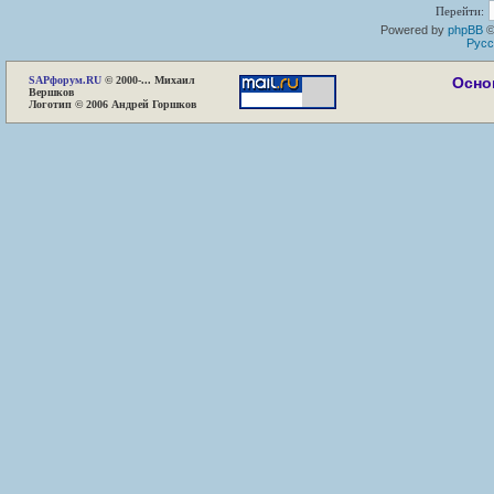
Перейти:
Powered by
phpBB
©
Русс
SAP
форум.RU
© 2000-... Михаил
Осно
Вершков
Логотип © 2006 Андрей Горшков