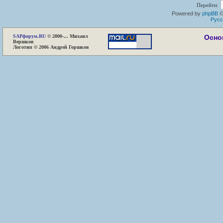
Перейти:
Powered by
phpBB
©
Русс
SAP
форум.RU
© 2000-... Михаил
Осно
Вершков
Логотип © 2006 Андрей Горшков