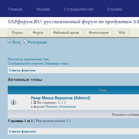
Главная
Резюме
Сотрудничество
Справка
SAPфорум.RU: русскоязычный форум по продуктам S
Портал
Форум
Файловый архив
Фотогалерея
Wiki
Вход
Регистрация
Просмотр нерешенных тем
Сообщения без ответов
|
Активные темы
Список форумов
Активные темы
Темы
Умер Миша Вершков (Admin)!
[
На страницу:
1
,
2
]
в форуме
Важные объявления
Показать сообщен
Страница
1
из
1
[ Результатов поиска: 1 ]
Список форумов