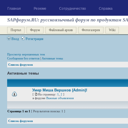
Главная
Резюме
Сотрудничество
Справка
SAPфорум.RU: русскоязычный форум по продуктам S
Портал
Форум
Файловый архив
Фотогалерея
Wiki
Вход
Регистрация
Просмотр нерешенных тем
Сообщения без ответов
|
Активные темы
Список форумов
Активные темы
Умер Миша Вершков (Admin)!
[
На страницу:
1
,
2
]
в форуме
Важные объявления
Страница
1
из
1
[ Результатов поиска: 1 ]
Список форумов