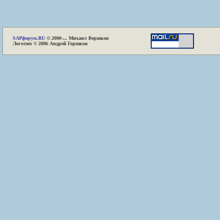
SAP
форум.RU
© 2000-... Михаил Вершков
Логотип © 2006 Андрей Горшков