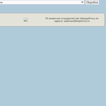
По вопросам сотрудничества обращайтесь по
адресу: sapboard@sapforum.ru