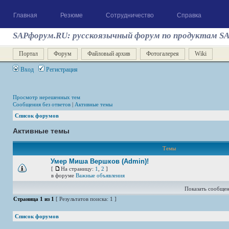
Главная
Резюме
Сотрудничество
Справка
SAPфорум.RU: русскоязычный форум по продуктам S
Портал
Форум
Файловый архив
Фотогалерея
Wiki
Вход
Регистрация
Просмотр нерешенных тем
Сообщения без ответов
|
Активные темы
Список форумов
Активные темы
Темы
Умер Миша Вершков (Admin)!
[
На страницу:
1
,
2
]
в форуме
Важные объявления
Показать сообщен
Страница
1
из
1
[ Результатов поиска: 1 ]
Список форумов