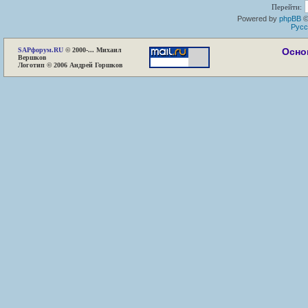
Перейти:
Powered by
phpBB
©
Русс
SAP
форум.RU
© 2000-... Михаил
Осно
Вершков
Логотип © 2006 Андрей Горшков