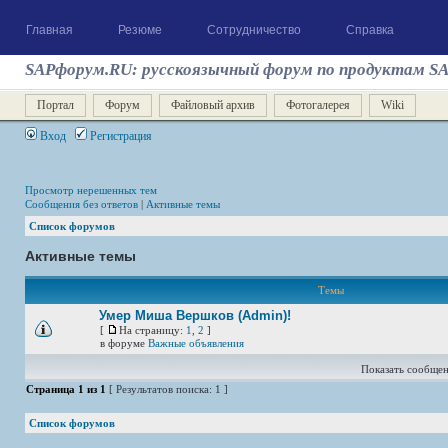
Главная
Резюме
Сотрудничество
Справка
SAPфорум.RU: русскоязычный форум по продуктам S
Портал
Форум
Файловый архив
Фотогалерея
Wiki
Вход
Регистрация
Просмотр нерешенных тем
Сообщения без ответов
|
Активные темы
Список форумов
Активные темы
Темы
Умер Миша Вершков (Admin)!
[
На страницу:
1
,
2
]
в форуме
Важные объявления
Показать сообщен
Страница
1
из
1
[ Результатов поиска: 1 ]
Список форумов