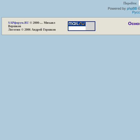
Перейти:
Powered by
phpBB
©
Русс
SAP
форум.RU
© 2000-... Михаил
Осно
Вершков
Логотип © 2006 Андрей Горшков