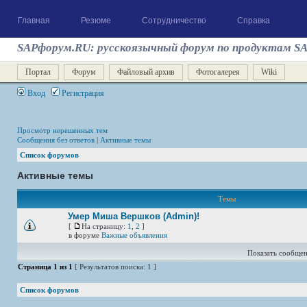
Главная
Резюме
Сотрудничество
Справка
SAPфорум.RU: русскоязычный форум по продуктам S
Портал
Форум
Файловый архив
Фотогалерея
Wiki
Вход
Регистрация
Просмотр нерешенных тем
Сообщения без ответов
|
Активные темы
Список форумов
Активные темы
Темы
Умер Миша Вершков (Admin)!
[
На страницу:
1
,
2
]
в форуме
Важные объявления
Показать сообщен
Страница
1
из
1
[ Результатов поиска: 1 ]
Список форумов