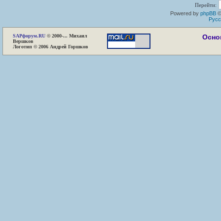
Перейти:
Powered by
phpBB
©
Русс
SAP
форум.RU
© 2000-... Михаил
Осно
Вершков
Логотип © 2006 Андрей Горшков