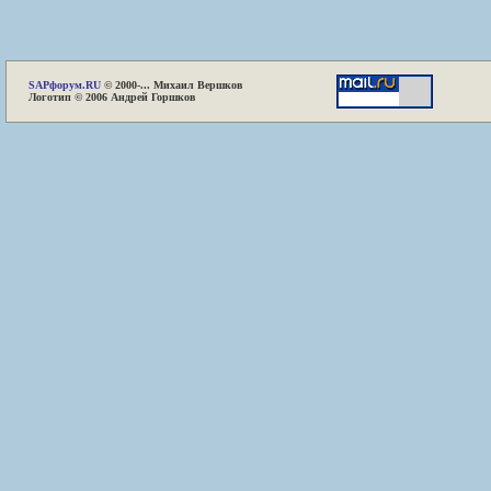
SAP
форум.RU
© 2000-... Михаил Вершков
Логотип © 2006 Андрей Горшков