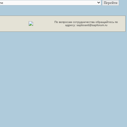
По вопросам сотрудничества обращайтесь по
адресу: sapboard@sapforum.ru