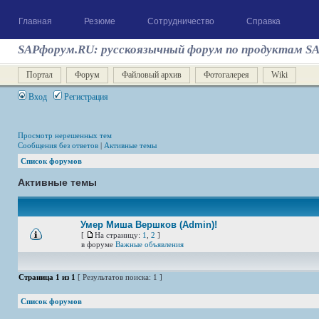
Главная
Резюме
Сотрудничество
Справка
SAPфорум.RU: русскоязычный форум по продуктам S
Портал
Форум
Файловый архив
Фотогалерея
Wiki
Вход
Регистрация
Просмотр нерешенных тем
Сообщения без ответов
|
Активные темы
Список форумов
Активные темы
Умер Миша Вершков (Admin)!
[
На страницу:
1
,
2
]
в форуме
Важные объявления
Страница
1
из
1
[ Результатов поиска: 1 ]
Список форумов