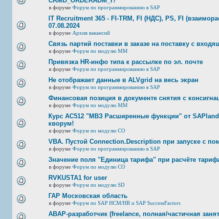
CRMD_ORDERADM_I?
в форуме
Форум по программированию в SAP
IT Recruitment 365 - FI-TRM, FI (НДС), PS, FI (взаимор
07.08.2024
в форуме
Архив вакансий
Связь партий поставки в заказе на поставку с входя
в форуме
Форум по модулю ММ
Привязка HR-инфо типа к рассылке по эл. почте
в форуме
Форум по программированию в SAP
Не отображает данные в ALVgrid на весь экран
в форуме
Форум по программированию в SAP
Финансовая позиция в документе снятия с консигнац
в форуме
Форум по модулю ММ
Курс AC512 "МВЗ Расширенные функции" от SAPland
кворум!
в форуме
Форум по модулю СО
VBA. Пустой Connection.Description при запуске с п
в форуме
Форум по программированию в SAP
Значение поля "Единица тарифа" при расчёте тариф
в форуме
Форум по модулю СО
RVKUSTA1 for user
в форуме
Форум по модулю SD
ГАР Московская область
в форуме
Форум по SAP HCM/HR и SAP SuccessFactors
ABAP-разработчик (freelance, полная/частичная занят