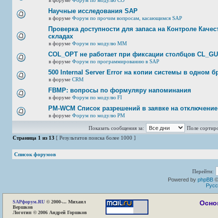
в форуме
Форум по модулю СО
Научные исследования SAP
в форуме
Форум по прочим вопросам, касающимся SAP
Проверка доступности для запаса на Контроле Качест
складах
в форуме
Форум по модулю ММ
COL_OPT не работает при фиксации столбцов CL_G
в форуме
Форум по программированию в SAP
500 Internal Server Error на копии системы в одном б
в форуме
CRM
FBMP: вопросы по формуляру напоминания
в форуме
Форум по модулю FI
PM-WCM Список разрешений в заявке на отключение
в форуме
Форум по модулю РМ
Показать сообщения за:
Поле сортир
Страница
1
из
13
[ Результатов поиска более 1000 ]
Список форумов
Перейти:
Powered by
phpBB
©
Русс
SAP
форум.RU
© 2000-... Михаил
Осно
Вершков
Логотип © 2006 Андрей Горшков