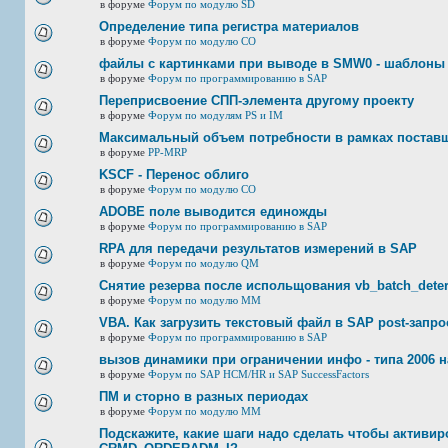
в форуме
Форум по модулю SD
Определение типа регистра материалов
в форуме
Форум по модулю СО
файлы с картинками при выводе в SMW0 - шаблоны
в форуме
Форум по программированию в SAP
Переприсвоение СПП-элемента другому проекту
в форуме
Форум по модулям PS и IM
Максимальный объем потребности в рамках постав
в форуме
PP-MRP
KSCF - Перенос облиго
в форуме
Форум по модулю СО
ADOBE поле выводится единожды
в форуме
Форум по программированию в SAP
RPA для передачи результатов измерений в SAP
в форуме
Форум по модулю QM
Снятие резерва после испольщования vb_batch_deter
в форуме
Форум по модулю ММ
VBA. Как загрузить текстовый файл в SAP post-запр
в форуме
Форум по программированию в SAP
вызов динамики при ограничении инфо - типа 2006 н
в форуме
Форум по SAP HCM/HR и SAP SuccessFactors
ПМ и сторно в разных периодах
в форуме
Форум по модулю ММ
Подскажите, какие шаги надо сделать чтобы активир