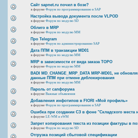
Сайт sapnet.ru почил в бозе?
в форуме
Форум по программированию в SAP
Настройка вывода документа после VLPOD
в форуме
Форум по модулю SD
Облиго в MRP
в форуме
Форум по модулю ММ
Про Telegram
в форуме
Форум по администрированию SAP
Дата ППМ в транзакции MD01
в форуме
Форум по модулю ММ
MRP в зависимости от вида заказа ТОРО
в форуме
Форум по модулю ММ
BADI MD_CHANGE_MRP_DATA MRP-MD01, не обновляю
данные ППМ при отмене деблокирования
в форуме
Форум по модулю ММ
Пароль от сапфорума
в форуме
Важные объявления
Добавления инфотипов в FIORI «Мой профиль»
в форуме
Форум по программированию в SAP
Ошибка при создании СЗ в фоне "Складского места 
в форуме
LE-WM и eWM
Запрет копирования текста из позиции фактуры в по
в форуме
Форум по модулю SD
Отгрузка позиций сбытовой спецификации