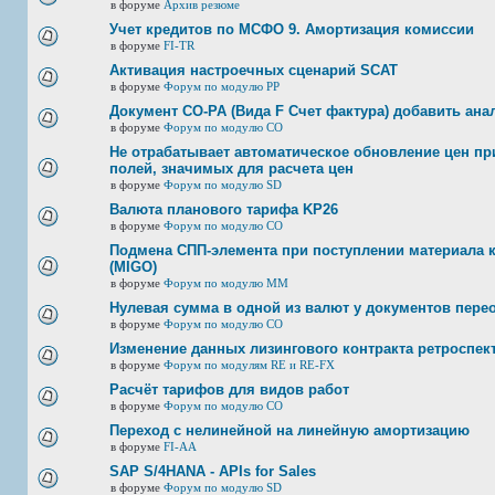
в форуме
Архив резюме
Учет кредитов по МСФО 9. Амортизация комиссии
в форуме
FI-TR
Активация настроечных сценарий SCAT
в форуме
Форум по модулю РР
Документ CO-PA (Вида F Счет фактура) добавить ана
в форуме
Форум по модулю СО
Не отрабатывает автоматическое обновление цен при
полей, значимых для расчета цен
в форуме
Форум по модулю SD
Валюта планового тарифа KP26
в форуме
Форум по модулю СО
Подмена СПП-элемента при поступлении материала к 
(MIGO)
в форуме
Форум по модулю ММ
Нулевая сумма в одной из валют у документов пере
в форуме
Форум по модулю СО
Изменение данных лизингового контракта ретроспек
в форуме
Форум по модулям RE и RE-FX
Расчёт тарифов для видов работ
в форуме
Форум по модулю СО
Переход с нелинейной на линейную амортизацию
в форуме
FI-AA
SAP S/4HANA - APIs for Sales
в форуме
Форум по модулю SD