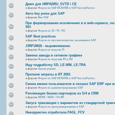
Дамп для HRPADRU_SVTD \ CE
в форуме
Форум по SAP HCM/HR и SAP SuccessFactors
Авто key press для SAP
в форуме
Вне SAP
При формировании исключения в в web-сервисе, rec
503
в форуме
Форум по XI / PI / РО
SAP Best practices
в форуме
Форум по прочим вопросам, касающимся SAP
J3RFUМ26 - выравнивание.
в форуме
Форум по модулю FI
Замена завода в сетевом графике
в форуме
Форум по модулям PS и IM
Ищу подработку SD, LE-WM, LE-TRA
в форуме
Архив резюме
Пропали затраты в ИТ 2001
в форуме
Форум по SAP HCM/HR и SAP SuccessFactors
Смена имени пользователя в окошке SAP ERP при в
в форуме
Форум по администрированию SAP
Репликация бизнес-партнеров из S/4 в CRM
в форуме
MDM / MDG / FS-BP
Запуск транзакции с вариантом из стандартной тран
в форуме
Форум по программированию в SAP
Некорректно отработала FAGL_FCV