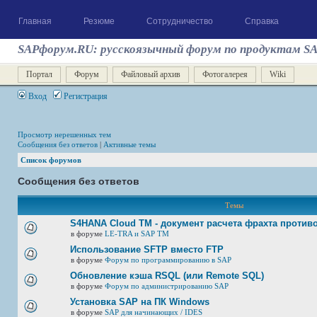
Главная
Резюме
Сотрудничество
Справка
SAPфорум.RU: русскоязычный форум по продуктам S
Портал
Форум
Файловый архив
Фотогалерея
Wiki
Вход
Регистрация
Просмотр нерешенных тем
Сообщения без ответов
|
Активные темы
Список форумов
Сообщения без ответов
Темы
S4HANA Cloud TM - документ расчета фрахта против
в форуме
LE-TRA и SAP TM
Использование SFTP вместо FTP
в форуме
Форум по программированию в SAP
Обновление кэша RSQL (или Remote SQL)
в форуме
Форум по администрированию SAP
Установка SAP на ПК Windows
в форуме
SAP для начинающих / IDES