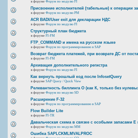
в форуме
Форум по модулю FI
Присвоение исполнителей (табельные) к операции з
в форуме
Форум по модулю РМ
ACR BADI/User exit для декларации НДС
в форуме
Форум по модулю FI
Структурный план бюджета
в форуме
FI-FM
FTP_COMMAND и имена на русском языке
в форуме
Форум по программированию в SAP
Возврат бюджета платежей, при возврате ДС от пост
в форуме
FI-FM
Архивация дополнительного регистра
в форуме
Форум по модулю FI
Как вернуть прошлый код после InfosetQuery
в форуме
SAP Query / Quick View
Релевантность биллинга О (как К, только без нулевых
в форуме
Форум по модулю SD
Расширение F-32
в форуме
Форум по программированию в SAP
Flow Builder Lite
в форуме
FI-TR
Давальческая схема в связке с особыми запасами E 
в форуме
Форум по модулю ММ
Ошибка SAPLCKMLMVALPROC