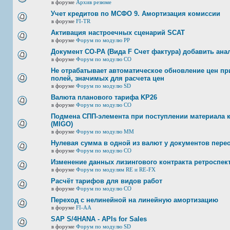
в форуме
Архив резюме
Учет кредитов по МСФО 9. Амортизация комиссии
в форуме
FI-TR
Активация настроечных сценарий SCAT
в форуме
Форум по модулю РР
Документ CO-PA (Вида F Счет фактура) добавить ана
в форуме
Форум по модулю СО
Не отрабатывает автоматическое обновление цен при
полей, значимых для расчета цен
в форуме
Форум по модулю SD
Валюта планового тарифа KP26
в форуме
Форум по модулю СО
Подмена СПП-элемента при поступлении материала к 
(MIGO)
в форуме
Форум по модулю ММ
Нулевая сумма в одной из валют у документов пере
в форуме
Форум по модулю СО
Изменение данных лизингового контракта ретроспек
в форуме
Форум по модулям RE и RE-FX
Расчёт тарифов для видов работ
в форуме
Форум по модулю СО
Переход с нелинейной на линейную амортизацию
в форуме
FI-AA
SAP S/4HANA - APIs for Sales
в форуме
Форум по модулю SD