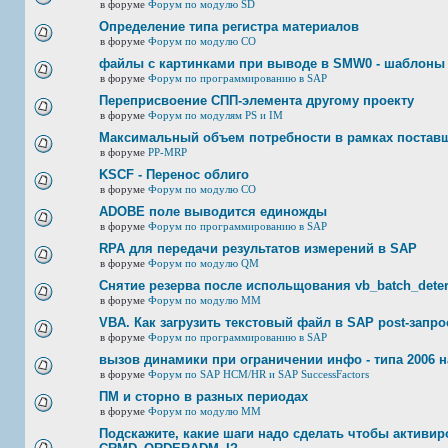
в форуме
Форум по модулю SD
Определение типа регистра материалов
в форуме
Форум по модулю СО
файлы с картинками при выводе в SMW0 - шаблоны
в форуме
Форум по программированию в SAP
Переприсвоение СПП-элемента другому проекту
в форуме
Форум по модулям PS и IM
Максимальный объем потребности в рамках постав
в форуме
PP-MRP
KSCF - Перенос облиго
в форуме
Форум по модулю СО
ADOBE поле выводится единожды
в форуме
Форум по программированию в SAP
RPA для передачи результатов измерений в SAP
в форуме
Форум по модулю QM
Снятие резерва после испольщования vb_batch_deter
в форуме
Форум по модулю ММ
VBA. Как загрузить текстовый файл в SAP post-запр
в форуме
Форум по программированию в SAP
вызов динамики при ограничении инфо - типа 2006 н
в форуме
Форум по SAP HCM/HR и SAP SuccessFactors
ПМ и сторно в разных периодах
в форуме
Форум по модулю ММ
Подскажите, какие шаги надо сделать чтобы активир