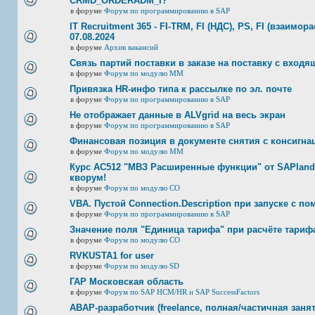
CRMD_ORDERADM_I?
в форуме
Форум по программированию в SAP
IT Recruitment 365 - FI-TRM, FI (НДС), PS, FI (взаимор
07.08.2024
в форуме
Архив вакансий
Связь партий поставки в заказе на поставку с входя
в форуме
Форум по модулю ММ
Привязка HR-инфо типа к рассылке по эл. почте
в форуме
Форум по программированию в SAP
Не отображает данные в ALVgrid на весь экран
в форуме
Форум по программированию в SAP
Финансовая позиция в документе снятия с консигнац
в форуме
Форум по модулю ММ
Курс AC512 "МВЗ Расширенные функции" от SAPland
кворум!
в форуме
Форум по модулю СО
VBA. Пустой Connection.Description при запуске с п
в форуме
Форум по программированию в SAP
Значение поля "Единица тарифа" при расчёте тариф
в форуме
Форум по модулю СО
RVKUSTA1 for user
в форуме
Форум по модулю SD
ГАР Московская область
в форуме
Форум по SAP HCM/HR и SAP SuccessFactors
ABAP-разработчик (freelance, полная/частичная занят