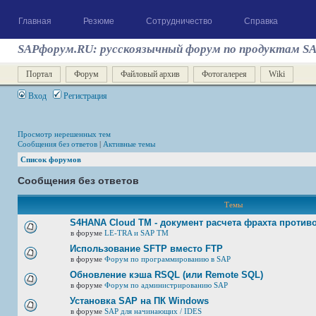
Главная
Резюме
Сотрудничество
Справка
SAPфорум.RU: русскоязычный форум по продуктам S
Портал
Форум
Файловый архив
Фотогалерея
Wiki
Вход
Регистрация
Просмотр нерешенных тем
Сообщения без ответов
|
Активные темы
Список форумов
Сообщения без ответов
Темы
S4HANA Cloud TM - документ расчета фрахта против
в форуме
LE-TRA и SAP TM
Использование SFTP вместо FTP
в форуме
Форум по программированию в SAP
Обновление кэша RSQL (или Remote SQL)
в форуме
Форум по администрированию SAP
Установка SAP на ПК Windows
в форуме
SAP для начинающих / IDES