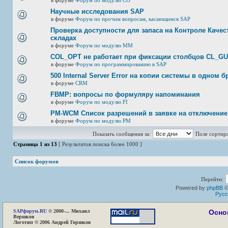
в форуме
Форум по модулю СО
Научные исследования SAP
в форуме
Форум по прочим вопросам, касающимся SAP
Проверка доступности для запаса на Контроле Качест
складах
в форуме
Форум по модулю ММ
COL_OPT не работает при фиксации столбцов CL_G
в форуме
Форум по программированию в SAP
500 Internal Server Error на копии системы в одном б
в форуме
CRM
FBMP: вопросы по формуляру напоминания
в форуме
Форум по модулю FI
PM-WCM Список разрешений в заявке на отключение
в форуме
Форум по модулю РМ
Показать сообщения за:
Поле сортир
Страница
1
из
13
[ Результатов поиска более 1000 ]
Список форумов
Перейти:
Powered by
phpBB
©
Русс
SAP
форум.RU
© 2000-... Михаил
Осно
Вершков
Логотип © 2006 Андрей Горшков