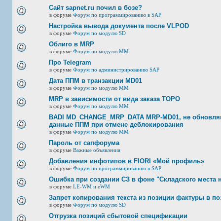
Сайт sapnet.ru почил в бозе?
в форуме
Форум по программированию в SAP
Настройка вывода документа после VLPOD
в форуме
Форум по модулю SD
Облиго в MRP
в форуме
Форум по модулю ММ
Про Telegram
в форуме
Форум по администрированию SAP
Дата ППМ в транзакции MD01
в форуме
Форум по модулю ММ
MRP в зависимости от вида заказа ТОРО
в форуме
Форум по модулю ММ
BADI MD_CHANGE_MRP_DATA MRP-MD01, не обновляю
данные ППМ при отмене деблокирования
в форуме
Форум по модулю ММ
Пароль от сапфорума
в форуме
Важные объявления
Добавления инфотипов в FIORI «Мой профиль»
в форуме
Форум по программированию в SAP
Ошибка при создании СЗ в фоне "Складского места 
в форуме
LE-WM и eWM
Запрет копирования текста из позиции фактуры в по
в форуме
Форум по модулю SD
Отгрузка позиций сбытовой спецификации