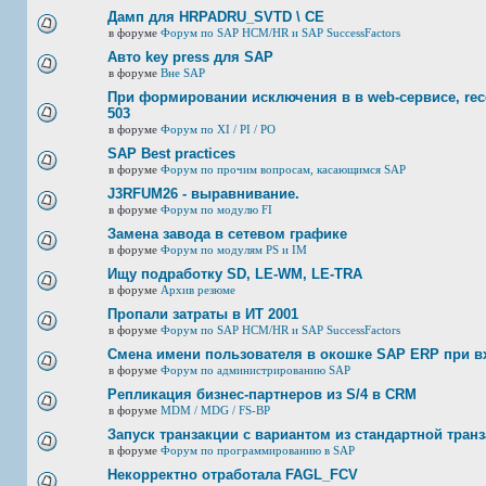
Дамп для HRPADRU_SVTD \ CE
в форуме
Форум по SAP HCM/HR и SAP SuccessFactors
Авто key press для SAP
в форуме
Вне SAP
При формировании исключения в в web-сервисе, rec
503
в форуме
Форум по XI / PI / РО
SAP Best practices
в форуме
Форум по прочим вопросам, касающимся SAP
J3RFUМ26 - выравнивание.
в форуме
Форум по модулю FI
Замена завода в сетевом графике
в форуме
Форум по модулям PS и IM
Ищу подработку SD, LE-WM, LE-TRA
в форуме
Архив резюме
Пропали затраты в ИТ 2001
в форуме
Форум по SAP HCM/HR и SAP SuccessFactors
Смена имени пользователя в окошке SAP ERP при в
в форуме
Форум по администрированию SAP
Репликация бизнес-партнеров из S/4 в CRM
в форуме
MDM / MDG / FS-BP
Запуск транзакции с вариантом из стандартной тран
в форуме
Форум по программированию в SAP
Некорректно отработала FAGL_FCV