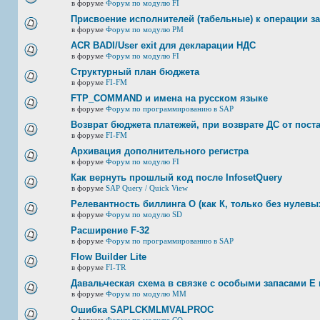
в форуме
Форум по модулю FI
Присвоение исполнителей (табельные) к операции з
в форуме
Форум по модулю РМ
ACR BADI/User exit для декларации НДС
в форуме
Форум по модулю FI
Структурный план бюджета
в форуме
FI-FM
FTP_COMMAND и имена на русском языке
в форуме
Форум по программированию в SAP
Возврат бюджета платежей, при возврате ДС от пост
в форуме
FI-FM
Архивация дополнительного регистра
в форуме
Форум по модулю FI
Как вернуть прошлый код после InfosetQuery
в форуме
SAP Query / Quick View
Релевантность биллинга О (как К, только без нулевых
в форуме
Форум по модулю SD
Расширение F-32
в форуме
Форум по программированию в SAP
Flow Builder Lite
в форуме
FI-TR
Давальческая схема в связке с особыми запасами E 
в форуме
Форум по модулю ММ
Ошибка SAPLCKMLMVALPROC