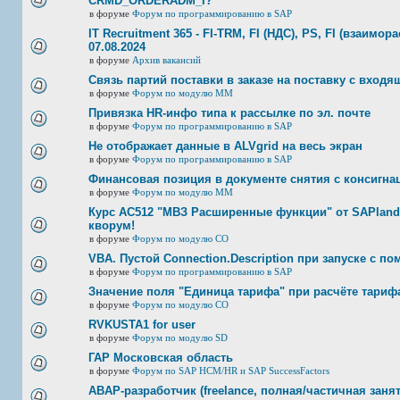
CRMD_ORDERADM_I?
в форуме
Форум по программированию в SAP
IT Recruitment 365 - FI-TRM, FI (НДС), PS, FI (взаимор
07.08.2024
в форуме
Архив вакансий
Связь партий поставки в заказе на поставку с входя
в форуме
Форум по модулю ММ
Привязка HR-инфо типа к рассылке по эл. почте
в форуме
Форум по программированию в SAP
Не отображает данные в ALVgrid на весь экран
в форуме
Форум по программированию в SAP
Финансовая позиция в документе снятия с консигнац
в форуме
Форум по модулю ММ
Курс AC512 "МВЗ Расширенные функции" от SAPland
кворум!
в форуме
Форум по модулю СО
VBA. Пустой Connection.Description при запуске с п
в форуме
Форум по программированию в SAP
Значение поля "Единица тарифа" при расчёте тариф
в форуме
Форум по модулю СО
RVKUSTA1 for user
в форуме
Форум по модулю SD
ГАР Московская область
в форуме
Форум по SAP HCM/HR и SAP SuccessFactors
ABAP-разработчик (freelance, полная/частичная занят