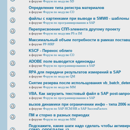
в форуме
Форум по модулю SD
Определение типа регистра материалов
в форуме
Форум по модулю СО
файлы с картинками при выводе в SMW0 - шаблоны
в форуме
Форум по программированию в SAP
Переприсвоение СПП-элемента другому проекту
в форуме
Форум по модулям PS и IM
Максимальный объем потребности в рамках постав
в форуме
PP-MRP
KSCF - Перенос облиго
в форуме
Форум по модулю СО
ADOBE поле выводится единожды
в форуме
Форум по программированию в SAP
RPA для передачи результатов измерений в SAP
в форуме
Форум по модулю QM
Снятие резерва после испольщования vb_batch_deter
в форуме
Форум по модулю ММ
VBA. Как загрузить текстовый файл в SAP post-запр
в форуме
Форум по программированию в SAP
вызов динамики при ограничении инфо - типа 2006 н
в форуме
Форум по SAP HCM/HR и SAP SuccessFactors
ПМ и сторно в разных периодах
в форуме
Форум по модулю ММ
Подскажите, какие шаги надо сделать чтобы активир