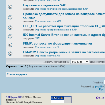
в форуме
Форум по модулю СО
Научные исследования SAP
в форуме
Форум по прочим вопросам, касающимся SAP
Проверка доступности для запаса на Контроле Качест
складах
в форуме
Форум по модулю ММ
COL_OPT не работает при фиксации столбцов CL_G
в форуме
Форум по программированию в SAP
500 Internal Server Error на копии системы в одном б
в форуме
CRM
FBMP: вопросы по формуляру напоминания
в форуме
Форум по модулю FI
PM-WCM Список разрешений в заявке на отключение
в форуме
Форум по модулю РМ
Показать сообщения за:
Поле сортир
Страница
1
из
13
[ Результатов поиска более 1000 ]
Список форумов
Перейти:
Powered by
phpBB
©
Русс
SAP
форум.RU
© 2000-... Михаил
Осно
Вершков
Логотип © 2006 Андрей Горшков