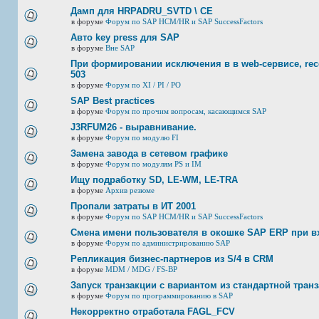
Дамп для HRPADRU_SVTD \ CE
в форуме
Форум по SAP HCM/HR и SAP SuccessFactors
Авто key press для SAP
в форуме
Вне SAP
При формировании исключения в в web-сервисе, rec
503
в форуме
Форум по XI / PI / РО
SAP Best practices
в форуме
Форум по прочим вопросам, касающимся SAP
J3RFUМ26 - выравнивание.
в форуме
Форум по модулю FI
Замена завода в сетевом графике
в форуме
Форум по модулям PS и IM
Ищу подработку SD, LE-WM, LE-TRA
в форуме
Архив резюме
Пропали затраты в ИТ 2001
в форуме
Форум по SAP HCM/HR и SAP SuccessFactors
Смена имени пользователя в окошке SAP ERP при в
в форуме
Форум по администрированию SAP
Репликация бизнес-партнеров из S/4 в CRM
в форуме
MDM / MDG / FS-BP
Запуск транзакции с вариантом из стандартной тран
в форуме
Форум по программированию в SAP
Некорректно отработала FAGL_FCV