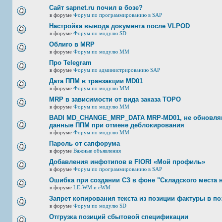
Сайт sapnet.ru почил в бозе?
в форуме
Форум по программированию в SAP
Настройка вывода документа после VLPOD
в форуме
Форум по модулю SD
Облиго в MRP
в форуме
Форум по модулю ММ
Про Telegram
в форуме
Форум по администрированию SAP
Дата ППМ в транзакции MD01
в форуме
Форум по модулю ММ
MRP в зависимости от вида заказа ТОРО
в форуме
Форум по модулю ММ
BADI MD_CHANGE_MRP_DATA MRP-MD01, не обновляю
данные ППМ при отмене деблокирования
в форуме
Форум по модулю ММ
Пароль от сапфорума
в форуме
Важные объявления
Добавления инфотипов в FIORI «Мой профиль»
в форуме
Форум по программированию в SAP
Ошибка при создании СЗ в фоне "Складского места 
в форуме
LE-WM и eWM
Запрет копирования текста из позиции фактуры в по
в форуме
Форум по модулю SD
Отгрузка позиций сбытовой спецификации