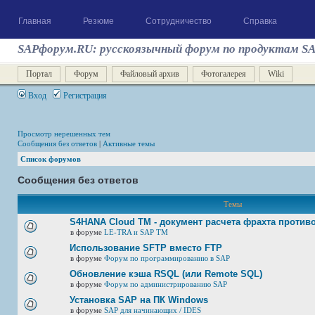
Главная
Резюме
Сотрудничество
Справка
SAPфорум.RU: русскоязычный форум по продуктам S
Портал
Форум
Файловый архив
Фотогалерея
Wiki
Вход
Регистрация
Просмотр нерешенных тем
Сообщения без ответов
|
Активные темы
Список форумов
Сообщения без ответов
Темы
S4HANA Cloud TM - документ расчета фрахта против
в форуме
LE-TRA и SAP TM
Использование SFTP вместо FTP
в форуме
Форум по программированию в SAP
Обновление кэша RSQL (или Remote SQL)
в форуме
Форум по администрированию SAP
Установка SAP на ПК Windows
в форуме
SAP для начинающих / IDES