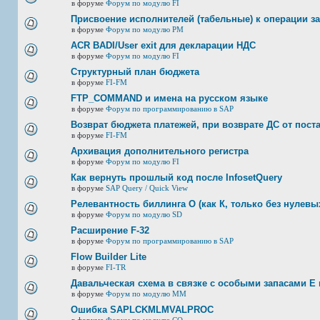
в форуме
Форум по модулю FI
Присвоение исполнителей (табельные) к операции з
в форуме
Форум по модулю РМ
ACR BADI/User exit для декларации НДС
в форуме
Форум по модулю FI
Структурный план бюджета
в форуме
FI-FM
FTP_COMMAND и имена на русском языке
в форуме
Форум по программированию в SAP
Возврат бюджета платежей, при возврате ДС от пост
в форуме
FI-FM
Архивация дополнительного регистра
в форуме
Форум по модулю FI
Как вернуть прошлый код после InfosetQuery
в форуме
SAP Query / Quick View
Релевантность биллинга О (как К, только без нулевых
в форуме
Форум по модулю SD
Расширение F-32
в форуме
Форум по программированию в SAP
Flow Builder Lite
в форуме
FI-TR
Давальческая схема в связке с особыми запасами E 
в форуме
Форум по модулю ММ
Ошибка SAPLCKMLMVALPROC