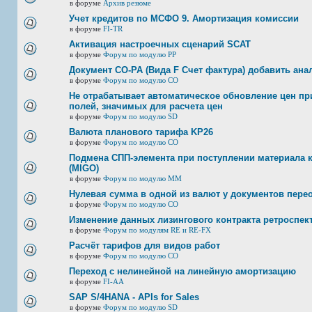
в форуме
Архив резюме
Учет кредитов по МСФО 9. Амортизация комиссии
в форуме
FI-TR
Активация настроечных сценарий SCAT
в форуме
Форум по модулю РР
Документ CO-PA (Вида F Счет фактура) добавить ана
в форуме
Форум по модулю СО
Не отрабатывает автоматическое обновление цен при
полей, значимых для расчета цен
в форуме
Форум по модулю SD
Валюта планового тарифа KP26
в форуме
Форум по модулю СО
Подмена СПП-элемента при поступлении материала к 
(MIGO)
в форуме
Форум по модулю ММ
Нулевая сумма в одной из валют у документов пере
в форуме
Форум по модулю СО
Изменение данных лизингового контракта ретроспек
в форуме
Форум по модулям RE и RE-FX
Расчёт тарифов для видов работ
в форуме
Форум по модулю СО
Переход с нелинейной на линейную амортизацию
в форуме
FI-AA
SAP S/4HANA - APIs for Sales
в форуме
Форум по модулю SD