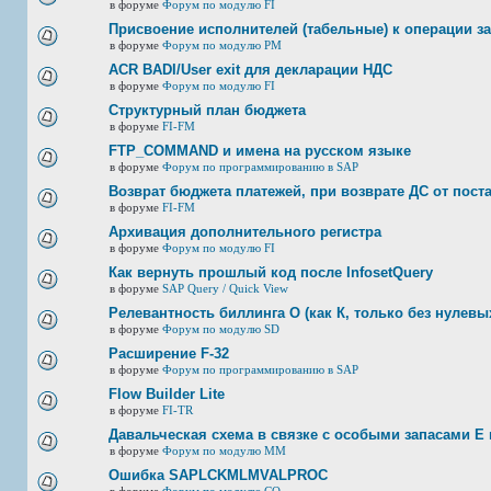
в форуме
Форум по модулю FI
Присвоение исполнителей (табельные) к операции з
в форуме
Форум по модулю РМ
ACR BADI/User exit для декларации НДС
в форуме
Форум по модулю FI
Структурный план бюджета
в форуме
FI-FM
FTP_COMMAND и имена на русском языке
в форуме
Форум по программированию в SAP
Возврат бюджета платежей, при возврате ДС от пост
в форуме
FI-FM
Архивация дополнительного регистра
в форуме
Форум по модулю FI
Как вернуть прошлый код после InfosetQuery
в форуме
SAP Query / Quick View
Релевантность биллинга О (как К, только без нулевых
в форуме
Форум по модулю SD
Расширение F-32
в форуме
Форум по программированию в SAP
Flow Builder Lite
в форуме
FI-TR
Давальческая схема в связке с особыми запасами E 
в форуме
Форум по модулю ММ
Ошибка SAPLCKMLMVALPROC