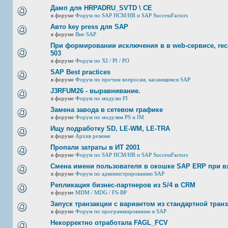
Дамп для HRPADRU_SVTD \ CE
в форуме
Форум по SAP HCM/HR и SAP SuccessFactors
Авто key press для SAP
в форуме
Вне SAP
При формировании исключения в в web-сервисе, rec
503
в форуме
Форум по XI / PI / РО
SAP Best practices
в форуме
Форум по прочим вопросам, касающимся SAP
J3RFUМ26 - выравнивание.
в форуме
Форум по модулю FI
Замена завода в сетевом графике
в форуме
Форум по модулям PS и IM
Ищу подработку SD, LE-WM, LE-TRA
в форуме
Архив резюме
Пропали затраты в ИТ 2001
в форуме
Форум по SAP HCM/HR и SAP SuccessFactors
Смена имени пользователя в окошке SAP ERP при в
в форуме
Форум по администрированию SAP
Репликация бизнес-партнеров из S/4 в CRM
в форуме
MDM / MDG / FS-BP
Запуск транзакции с вариантом из стандартной тран
в форуме
Форум по программированию в SAP
Некорректно отработала FAGL_FCV