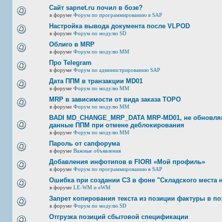
Сайт sapnet.ru почил в бозе?
в форуме
Форум по программированию в SAP
Настройка вывода документа после VLPOD
в форуме
Форум по модулю SD
Облиго в MRP
в форуме
Форум по модулю ММ
Про Telegram
в форуме
Форум по администрированию SAP
Дата ППМ в транзакции MD01
в форуме
Форум по модулю ММ
MRP в зависимости от вида заказа ТОРО
в форуме
Форум по модулю ММ
BADI MD_CHANGE_MRP_DATA MRP-MD01, не обновляю
данные ППМ при отмене деблокирования
в форуме
Форум по модулю ММ
Пароль от сапфорума
в форуме
Важные объявления
Добавления инфотипов в FIORI «Мой профиль»
в форуме
Форум по программированию в SAP
Ошибка при создании СЗ в фоне "Складского места 
в форуме
LE-WM и eWM
Запрет копирования текста из позиции фактуры в по
в форуме
Форум по модулю SD
Отгрузка позиций сбытовой спецификации