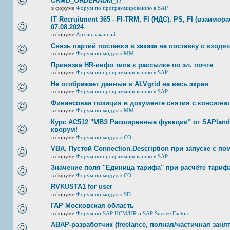
CRMD_ORDERADM_I?
в форуме
Форум по программированию в SAP
IT Recruitment 365 - FI-TRM, FI (НДС), PS, FI (взаимор
07.08.2024
в форуме
Архив вакансий
Связь партий поставки в заказе на поставку с входя
в форуме
Форум по модулю ММ
Привязка HR-инфо типа к рассылке по эл. почте
в форуме
Форум по программированию в SAP
Не отображает данные в ALVgrid на весь экран
в форуме
Форум по программированию в SAP
Финансовая позиция в документе снятия с консигнац
в форуме
Форум по модулю ММ
Курс AC512 "МВЗ Расширенные функции" от SAPland
кворум!
в форуме
Форум по модулю СО
VBA. Пустой Connection.Description при запуске с п
в форуме
Форум по программированию в SAP
Значение поля "Единица тарифа" при расчёте тариф
в форуме
Форум по модулю СО
RVKUSTA1 for user
в форуме
Форум по модулю SD
ГАР Московская область
в форуме
Форум по SAP HCM/HR и SAP SuccessFactors
ABAP-разработчик (freelance, полная/частичная занят