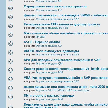
в форуме
Форум по модулю SD
Определение типа регистра материалов
в форуме
Форум по модулю СО
файлы с картинками при выводе в SMW0 - шаблоны
в форуме
Форум по программированию в SAP
Переприсвоение СПП-элемента другому проекту
в форуме
Форум по модулям PS и IM
Максимальный объем потребности в рамках постав
в форуме
PP-MRP
KSCF - Перенос облиго
в форуме
Форум по модулю СО
ADOBE поле выводится единожды
в форуме
Форум по программированию в SAP
RPA для передачи результатов измерений в SAP
в форуме
Форум по модулю QM
Снятие резерва после испольщования vb_batch_deter
в форуме
Форум по модулю ММ
VBA. Как загрузить текстовый файл в SAP post-запр
в форуме
Форум по программированию в SAP
вызов динамики при ограничении инфо - типа 2006 н
в форуме
Форум по SAP HCM/HR и SAP SuccessFactors
ПМ и сторно в разных периодах
в форуме
Форум по модулю ММ
Подскажите, какие шаги надо сделать чтобы активир