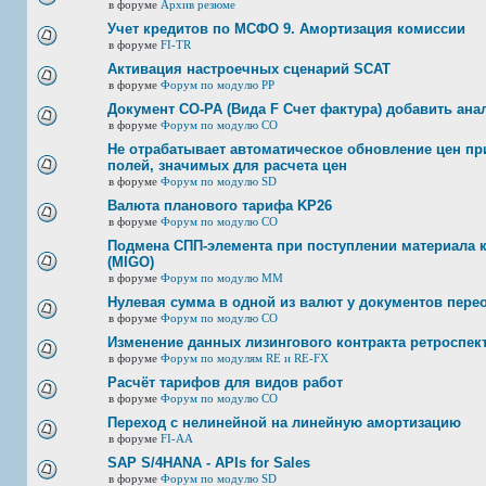
в форуме
Архив резюме
Учет кредитов по МСФО 9. Амортизация комиссии
в форуме
FI-TR
Активация настроечных сценарий SCAT
в форуме
Форум по модулю РР
Документ CO-PA (Вида F Счет фактура) добавить ана
в форуме
Форум по модулю СО
Не отрабатывает автоматическое обновление цен при
полей, значимых для расчета цен
в форуме
Форум по модулю SD
Валюта планового тарифа KP26
в форуме
Форум по модулю СО
Подмена СПП-элемента при поступлении материала к 
(MIGO)
в форуме
Форум по модулю ММ
Нулевая сумма в одной из валют у документов пере
в форуме
Форум по модулю СО
Изменение данных лизингового контракта ретроспек
в форуме
Форум по модулям RE и RE-FX
Расчёт тарифов для видов работ
в форуме
Форум по модулю СО
Переход с нелинейной на линейную амортизацию
в форуме
FI-AA
SAP S/4HANA - APIs for Sales
в форуме
Форум по модулю SD