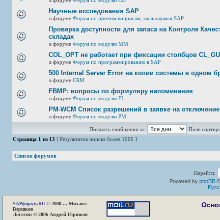
в форуме
Форум по модулю СО
Научные исследования SAP
в форуме
Форум по прочим вопросам, касающимся SAP
Проверка доступности для запаса на Контроле Качест
складах
в форуме
Форум по модулю ММ
COL_OPT не работает при фиксации столбцов CL_G
в форуме
Форум по программированию в SAP
500 Internal Server Error на копии системы в одном б
в форуме
CRM
FBMP: вопросы по формуляру напоминания
в форуме
Форум по модулю FI
PM-WCM Список разрешений в заявке на отключение
в форуме
Форум по модулю РМ
Показать сообщения за:
Поле сортир
Страница
1
из
13
[ Результатов поиска более 1000 ]
Список форумов
Перейти:
Powered by
phpBB
©
Русс
SAP
форум.RU
© 2000-... Михаил
Осно
Вершков
Логотип © 2006 Андрей Горшков