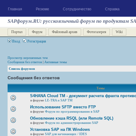
Главная
Резюме
Сотрудничество
Справка
SAPфорум.RU: русскоязычный форум по продуктам S
Портал
Форум
Файловый архив
Фотогалерея
Wiki
Вход
Регистрация
Просмотр нерешенных тем
Сообщения без ответов
|
Активные темы
Список форумов
Сообщения без ответов
Темы
S4HANA Cloud TM - документ расчета фрахта против
в форуме
LE-TRA и SAP TM
Использование SFTP вместо FTP
в форуме
Форум по программированию в SAP
Обновление кэша RSQL (или Remote SQL)
в форуме
Форум по администрированию SAP
Установка SAP на ПК Windows
в форуме
SAP для начинающих / IDES