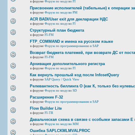
в форуме
Форум по модулю FI
Присвоение исполнителей (табельные) к операции з
в форуме
Форум по модулю РМ
ACR BADI/User exit для декларации НДС
в форуме
Форум по модулю FI
Структурный план бюджета
в форуме
FI-FM
FTP_COMMAND и имена на русском языке
в форуме
Форум по программированию в SAP
Возврат бюджета платежей, при возврате ДС от пост
в форуме
FI-FM
Архивация дополнительного регистра
в форуме
Форум по модулю FI
Как вернуть прошлый код после InfosetQuery
в форуме
SAP Query / Quick View
Релевантность биллинга О (как К, только без нулевых
в форуме
Форум по модулю SD
Расширение F-32
в форуме
Форум по программированию в SAP
Flow Builder Lite
в форуме
FI-TR
Давальческая схема в связке с особыми запасами E 
в форуме
Форум по модулю ММ
Ошибка SAPLCKMLMVALPROC