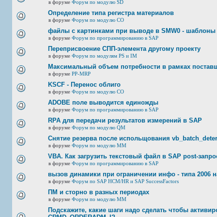
в форуме
Форум по модулю SD
Определение типа регистра материалов
в форуме
Форум по модулю СО
файлы с картинками при выводе в SMW0 - шаблоны
в форуме
Форум по программированию в SAP
Переприсвоение СПП-элемента другому проекту
в форуме
Форум по модулям PS и IM
Максимальный объем потребности в рамках постав
в форуме
PP-MRP
KSCF - Перенос облиго
в форуме
Форум по модулю СО
ADOBE поле выводится единожды
в форуме
Форум по программированию в SAP
RPA для передачи результатов измерений в SAP
в форуме
Форум по модулю QM
Снятие резерва после испольщования vb_batch_deter
в форуме
Форум по модулю ММ
VBA. Как загрузить текстовый файл в SAP post-запр
в форуме
Форум по программированию в SAP
вызов динамики при ограничении инфо - типа 2006 н
в форуме
Форум по SAP HCM/HR и SAP SuccessFactors
ПМ и сторно в разных периодах
в форуме
Форум по модулю ММ
Подскажите, какие шаги надо сделать чтобы активир