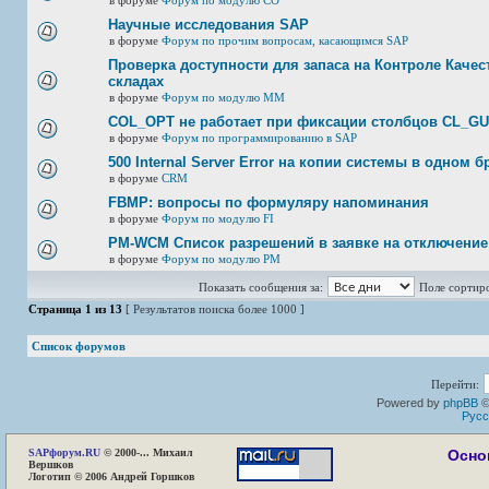
в форуме
Форум по модулю СО
Научные исследования SAP
в форуме
Форум по прочим вопросам, касающимся SAP
Проверка доступности для запаса на Контроле Качест
складах
в форуме
Форум по модулю ММ
COL_OPT не работает при фиксации столбцов CL_G
в форуме
Форум по программированию в SAP
500 Internal Server Error на копии системы в одном б
в форуме
CRM
FBMP: вопросы по формуляру напоминания
в форуме
Форум по модулю FI
PM-WCM Список разрешений в заявке на отключение
в форуме
Форум по модулю РМ
Показать сообщения за:
Поле сортир
Страница
1
из
13
[ Результатов поиска более 1000 ]
Список форумов
Перейти:
Powered by
phpBB
©
Русс
SAP
форум.RU
© 2000-... Михаил
Осно
Вершков
Логотип © 2006 Андрей Горшков