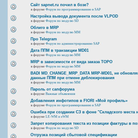
Сайт sapnet.ru почил в бозе?
в форуме
Форум по программированию в SAP
Настройка вывода документа после VLPOD
в форуме
Форум по модулю SD
Облиго в MRP
в форуме
Форум по модулю ММ
Про Telegram
в форуме
Форум по администрированию SAP
Дата ППМ в транзакции MD01
в форуме
Форум по модулю ММ
MRP в зависимости от вида заказа ТОРО
в форуме
Форум по модулю ММ
BADI MD_CHANGE_MRP_DATA MRP-MD01, не обновляю
данные ППМ при отмене деблокирования
в форуме
Форум по модулю ММ
Пароль от сапфорума
в форуме
Важные объявления
Добавления инфотипов в FIORI «Мой профиль»
в форуме
Форум по программированию в SAP
Ошибка при создании СЗ в фоне "Складского места 
в форуме
LE-WM и eWM
Запрет копирования текста из позиции фактуры в по
в форуме
Форум по модулю SD
Отгрузка позиций сбытовой спецификации