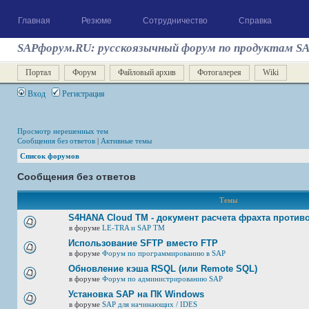
Главная
Резюме
Сотрудничество
Справка
SAPфорум.RU: русскоязычный форум по продуктам S
Портал
Форум
Файловый архив
Фотогалерея
Wiki
Вход
Регистрация
Просмотр нерешенных тем
Сообщения без ответов
|
Активные темы
Список форумов
Сообщения без ответов
Темы
S4HANA Cloud TM - документ расчета фрахта против
в форуме
LE-TRA и SAP TM
Использование SFTP вместо FTP
в форуме
Форум по программированию в SAP
Обновление кэша RSQL (или Remote SQL)
в форуме
Форум по администрированию SAP
Установка SAP на ПК Windows
в форуме
SAP для начинающих / IDES