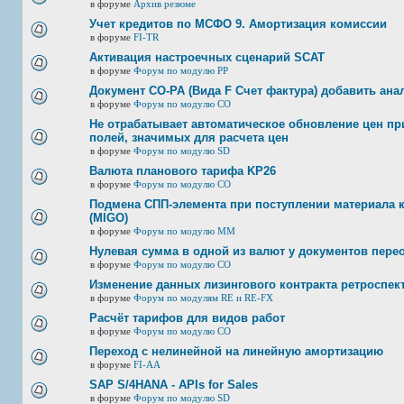
в форуме
Архив резюме
Учет кредитов по МСФО 9. Амортизация комиссии
в форуме
FI-TR
Активация настроечных сценарий SCAT
в форуме
Форум по модулю РР
Документ CO-PA (Вида F Счет фактура) добавить ана
в форуме
Форум по модулю СО
Не отрабатывает автоматическое обновление цен при
полей, значимых для расчета цен
в форуме
Форум по модулю SD
Валюта планового тарифа KP26
в форуме
Форум по модулю СО
Подмена СПП-элемента при поступлении материала к 
(MIGO)
в форуме
Форум по модулю ММ
Нулевая сумма в одной из валют у документов пере
в форуме
Форум по модулю СО
Изменение данных лизингового контракта ретроспек
в форуме
Форум по модулям RE и RE-FX
Расчёт тарифов для видов работ
в форуме
Форум по модулю СО
Переход с нелинейной на линейную амортизацию
в форуме
FI-AA
SAP S/4HANA - APIs for Sales
в форуме
Форум по модулю SD