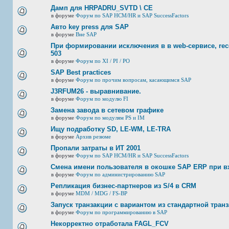
Дамп для HRPADRU_SVTD \ CE
в форуме
Форум по SAP HCM/HR и SAP SuccessFactors
Авто key press для SAP
в форуме
Вне SAP
При формировании исключения в в web-сервисе, rec
503
в форуме
Форум по XI / PI / РО
SAP Best practices
в форуме
Форум по прочим вопросам, касающимся SAP
J3RFUМ26 - выравнивание.
в форуме
Форум по модулю FI
Замена завода в сетевом графике
в форуме
Форум по модулям PS и IM
Ищу подработку SD, LE-WM, LE-TRA
в форуме
Архив резюме
Пропали затраты в ИТ 2001
в форуме
Форум по SAP HCM/HR и SAP SuccessFactors
Смена имени пользователя в окошке SAP ERP при в
в форуме
Форум по администрированию SAP
Репликация бизнес-партнеров из S/4 в CRM
в форуме
MDM / MDG / FS-BP
Запуск транзакции с вариантом из стандартной тран
в форуме
Форум по программированию в SAP
Некорректно отработала FAGL_FCV