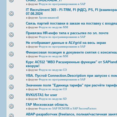
CRMD_ORDERADM_I?
в форуме
Форум по программированию в SAP
IT Recruitment 365 - FI-TRM, FI (НДС), PS, FI (взаимор
07.08.2024
в форуме
Архив вакансий
Связь партий поставки в заказе на поставку с входя
в форуме
Форум по модулю ММ
Привязка HR-инфо типа к рассылке по эл. почте
в форуме
Форум по программированию в SAP
Не отображает данные в ALVgrid на весь экран
в форуме
Форум по программированию в SAP
Финансовая позиция в документе снятия с консигнац
в форуме
Форум по модулю ММ
Курс AC512 "МВЗ Расширенные функции" от SAPland
кворум!
в форуме
Форум по модулю СО
VBA. Пустой Connection.Description при запуске с п
в форуме
Форум по программированию в SAP
Значение поля "Единица тарифа" при расчёте тариф
в форуме
Форум по модулю СО
RVKUSTA1 for user
в форуме
Форум по модулю SD
ГАР Московская область
в форуме
Форум по SAP HCM/HR и SAP SuccessFactors
ABAP-разработчик (freelance, полная/частичная занят