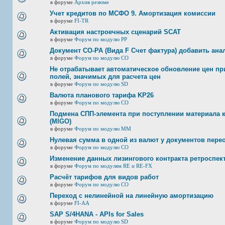
в форуме
Архив резюме
Учет кредитов по МСФО 9. Амортизация комиссии
в форуме
FI-TR
Активация настроечных сценарий SCAT
в форуме
Форум по модулю РР
Документ CO-PA (Вида F Счет фактура) добавить ана
в форуме
Форум по модулю СО
Не отрабатывает автоматическое обновление цен при
полей, значимых для расчета цен
в форуме
Форум по модулю SD
Валюта планового тарифа KP26
в форуме
Форум по модулю СО
Подмена СПП-элемента при поступлении материала к 
(MIGO)
в форуме
Форум по модулю ММ
Нулевая сумма в одной из валют у документов пере
в форуме
Форум по модулю СО
Изменение данных лизингового контракта ретроспек
в форуме
Форум по модулям RE и RE-FX
Расчёт тарифов для видов работ
в форуме
Форум по модулю СО
Переход с нелинейной на линейную амортизацию
в форуме
FI-AA
SAP S/4HANA - APIs for Sales
в форуме
Форум по модулю SD