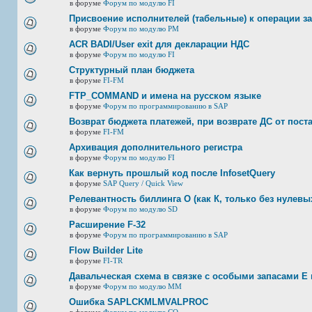
в форуме
Форум по модулю FI
Присвоение исполнителей (табельные) к операции з
в форуме
Форум по модулю РМ
ACR BADI/User exit для декларации НДС
в форуме
Форум по модулю FI
Структурный план бюджета
в форуме
FI-FM
FTP_COMMAND и имена на русском языке
в форуме
Форум по программированию в SAP
Возврат бюджета платежей, при возврате ДС от пост
в форуме
FI-FM
Архивация дополнительного регистра
в форуме
Форум по модулю FI
Как вернуть прошлый код после InfosetQuery
в форуме
SAP Query / Quick View
Релевантность биллинга О (как К, только без нулевых
в форуме
Форум по модулю SD
Расширение F-32
в форуме
Форум по программированию в SAP
Flow Builder Lite
в форуме
FI-TR
Давальческая схема в связке с особыми запасами E 
в форуме
Форум по модулю ММ
Ошибка SAPLCKMLMVALPROC