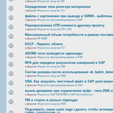
в форуме
Форум по модулю SD
Определение типа регистра материалов
в форуме
Форум по модулю СО
файлы с картинками при выводе в SMW0 - шаблоны
в форуме
Форум по программированию в SAP
Переприсвоение СПП-элемента другому проекту
в форуме
Форум по модулям PS и IM
Максимальный объем потребности в рамках постав
в форуме
PP-MRP
KSCF - Перенос облиго
в форуме
Форум по модулю СО
ADOBE поле выводится единожды
в форуме
Форум по программированию в SAP
RPA для передачи результатов измерений в SAP
в форуме
Форум по модулю QM
Снятие резерва после испольщования vb_batch_deter
в форуме
Форум по модулю ММ
VBA. Как загрузить текстовый файл в SAP post-запр
в форуме
Форум по программированию в SAP
вызов динамики при ограничении инфо - типа 2006 н
в форуме
Форум по SAP HCM/HR и SAP SuccessFactors
ПМ и сторно в разных периодах
в форуме
Форум по модулю ММ
Подскажите, какие шаги надо сделать чтобы активир