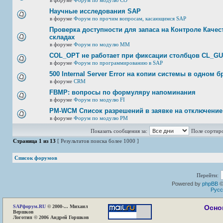
в форуме
Форум по модулю СО
Научные исследования SAP
в форуме
Форум по прочим вопросам, касающимся SAP
Проверка доступности для запаса на Контроле Качест
складах
в форуме
Форум по модулю ММ
COL_OPT не работает при фиксации столбцов CL_G
в форуме
Форум по программированию в SAP
500 Internal Server Error на копии системы в одном б
в форуме
CRM
FBMP: вопросы по формуляру напоминания
в форуме
Форум по модулю FI
PM-WCM Список разрешений в заявке на отключение
в форуме
Форум по модулю РМ
Показать сообщения за:
Поле сортир
Страница
1
из
13
[ Результатов поиска более 1000 ]
Список форумов
Перейти:
Powered by
phpBB
©
Русс
SAP
форум.RU
© 2000-... Михаил
Осно
Вершков
Логотип © 2006 Андрей Горшков