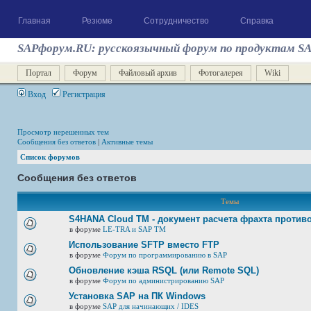
Главная
Резюме
Сотрудничество
Справка
SAPфорум.RU: русскоязычный форум по продуктам S
Портал
Форум
Файловый архив
Фотогалерея
Wiki
Вход
Регистрация
Просмотр нерешенных тем
Сообщения без ответов
|
Активные темы
Список форумов
Сообщения без ответов
Темы
S4HANA Cloud TM - документ расчета фрахта против
в форуме
LE-TRA и SAP TM
Использование SFTP вместо FTP
в форуме
Форум по программированию в SAP
Обновление кэша RSQL (или Remote SQL)
в форуме
Форум по администрированию SAP
Установка SAP на ПК Windows
в форуме
SAP для начинающих / IDES