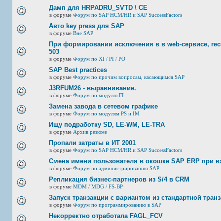
Дамп для HRPADRU_SVTD \ CE
в форуме
Форум по SAP HCM/HR и SAP SuccessFactors
Авто key press для SAP
в форуме
Вне SAP
При формировании исключения в в web-сервисе, rec
503
в форуме
Форум по XI / PI / РО
SAP Best practices
в форуме
Форум по прочим вопросам, касающимся SAP
J3RFUМ26 - выравнивание.
в форуме
Форум по модулю FI
Замена завода в сетевом графике
в форуме
Форум по модулям PS и IM
Ищу подработку SD, LE-WM, LE-TRA
в форуме
Архив резюме
Пропали затраты в ИТ 2001
в форуме
Форум по SAP HCM/HR и SAP SuccessFactors
Смена имени пользователя в окошке SAP ERP при в
в форуме
Форум по администрированию SAP
Репликация бизнес-партнеров из S/4 в CRM
в форуме
MDM / MDG / FS-BP
Запуск транзакции с вариантом из стандартной тран
в форуме
Форум по программированию в SAP
Некорректно отработала FAGL_FCV