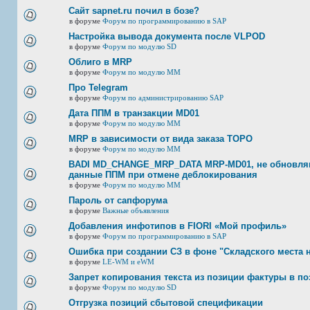
Сайт sapnet.ru почил в бозе?
в форуме
Форум по программированию в SAP
Настройка вывода документа после VLPOD
в форуме
Форум по модулю SD
Облиго в MRP
в форуме
Форум по модулю ММ
Про Telegram
в форуме
Форум по администрированию SAP
Дата ППМ в транзакции MD01
в форуме
Форум по модулю ММ
MRP в зависимости от вида заказа ТОРО
в форуме
Форум по модулю ММ
BADI MD_CHANGE_MRP_DATA MRP-MD01, не обновляю
данные ППМ при отмене деблокирования
в форуме
Форум по модулю ММ
Пароль от сапфорума
в форуме
Важные объявления
Добавления инфотипов в FIORI «Мой профиль»
в форуме
Форум по программированию в SAP
Ошибка при создании СЗ в фоне "Складского места 
в форуме
LE-WM и eWM
Запрет копирования текста из позиции фактуры в по
в форуме
Форум по модулю SD
Отгрузка позиций сбытовой спецификации