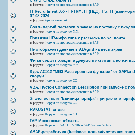
CRMD_ORDERADM_I?
в форуме
Форум по программированию в SAP
IT Recruitment 365 - FI-TRM, FI (НДС), PS, FI (взаимор
07.08.2024
в форуме
Архив вакансий
Связь партий поставки в заказе на поставку с входя
в форуме
Форум по модулю ММ
Привязка HR-инфо типа к рассылке по эл. почте
в форуме
Форум по программированию в SAP
Не отображает данные в ALVgrid на весь экран
в форуме
Форум по программированию в SAP
Финансовая позиция в документе снятия с консигнац
в форуме
Форум по модулю ММ
Курс AC512 "МВЗ Расширенные функции" от SAPland
кворум!
в форуме
Форум по модулю СО
VBA. Пустой Connection.Description при запуске с п
в форуме
Форум по программированию в SAP
Значение поля "Единица тарифа" при расчёте тариф
в форуме
Форум по модулю СО
RVKUSTA1 for user
в форуме
Форум по модулю SD
ГАР Московская область
в форуме
Форум по SAP HCM/HR и SAP SuccessFactors
ABAP-разработчик (freelance, полная/частичная занят