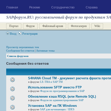
Главная
Резюме
Сотрудничество
Справка
SAPфорум.RU: русскоязычный форум по продуктам S
Портал
Форум
Файловый архив
Фотогалерея
Wiki
Вход
Регистрация
Просмотр нерешенных тем
Сообщения без ответов
|
Активные темы
Список форумов
Сообщения без ответов
S4HANA Cloud TM - документ расчета фрахта прот
в форуме
LE-TRA и SAP TM
Использование SFTP вместо FTP
в форуме
Форум по программированию в SAP
Обновление кэша RSQL (или Remote SQL)
в форуме
Форум по администрированию SAP
Установка SAP на ПК Windows
в форуме
SAP для начинающих / IDES