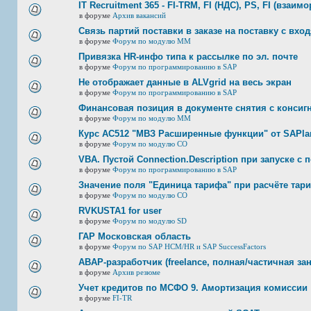
IT Recruitment 365 - FI-TRM, FI (НДС), PS, FI (взаим
в форуме
Архив вакансий
Связь партий поставки в заказе на поставку с вхо
в форуме
Форум по модулю ММ
Привязка HR-инфо типа к рассылке по эл. почте
в форуме
Форум по программированию в SAP
Не отображает данные в ALVgrid на весь экран
в форуме
Форум по программированию в SAP
Финансовая позиция в документе снятия с консигн
в форуме
Форум по модулю ММ
Курс AC512 "МВЗ Расширенные функции" от SAPlan
в форуме
Форум по модулю СО
VBA. Пустой Connection.Description при запуске с
в форуме
Форум по программированию в SAP
Значение поля "Единица тарифа" при расчёте тар
в форуме
Форум по модулю СО
RVKUSTA1 for user
в форуме
Форум по модулю SD
ГАР Московская область
в форуме
Форум по SAP HCM/HR и SAP SuccessFactors
ABAP-разработчик (freelance, полная/частичная за
в форуме
Архив резюме
Учет кредитов по МСФО 9. Амортизация комиссии
в форуме
FI-TR