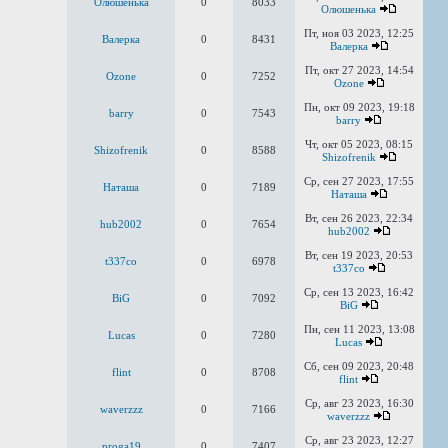
Олюшенька
0
8033
Олюшенька
Пт, ноя 03 2023, 12:25
Валерка
0
8431
Валерка
Пт, окт 27 2023, 14:54
Ozone
0
7252
Ozone
Пн, окт 09 2023, 19:18
barry
0
7543
barry
Чт, окт 05 2023, 08:15
Shizofrenik
0
8588
Shizofrenik
Ср, сен 27 2023, 17:55
Наташа
0
7189
Наташа
Вт, сен 26 2023, 22:34
hub2002
0
7654
hub2002
Вт, сен 19 2023, 20:53
t337co
0
6978
t337co
Ср, сен 13 2023, 16:42
BiG
0
7092
BiG
Пн, сен 11 2023, 13:08
Lucas
0
7280
Lucas
Сб, сен 09 2023, 20:48
flint
0
8708
flint
Ср, авг 23 2023, 16:30
waverzzz
0
7166
waverzzz
Ср, авг 23 2023, 12:27
proga19
0
7407