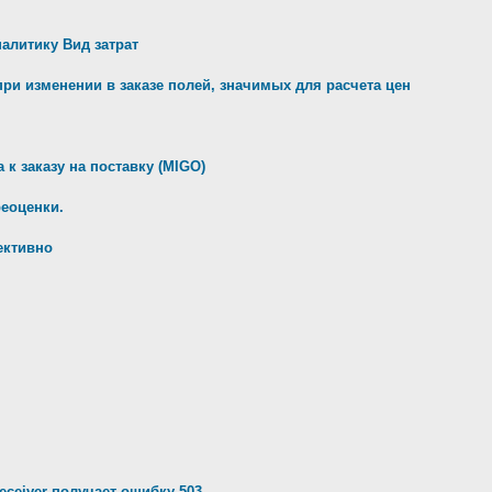
налитику Вид затрат
ри изменении в заказе полей, значимых для расчета цен
к заказу на поставку (MIGO)
реоценки.
ективно
ceiver получает ошибку 503