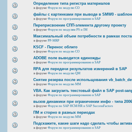
Определение типа регистра материалов
в форуме
Форум по модулю СО
файлы с картинками при выводе в SMW0 - шабло
в форуме
Форум по программированию в SAP
Переприсвоение СПП-элемента другому проекту
в форуме
Форум по модулям PS и IM
Максимальный объем потребности в рамках пост
в форуме
PP-MRP
KSCF - Перенос облиго
в форуме
Форум по модулю СО
ADOBE поле выводится единожды
в форуме
Форум по программированию в SAP
RPA для передачи результатов измерений в SAP
в форуме
Форум по модулю QM
Снятие резерва после испольщования vb_batch_det
в форуме
Форум по модулю ММ
VBA. Как загрузить текстовый файл в SAP post-за
в форуме
Форум по программированию в SAP
вызов динамики при ограничении инфо - типа 2006
в форуме
Форум по SAP HCM/HR и SAP SuccessFactors
ПМ и сторно в разных периодах
в форуме
Форум по модулю ММ
Подскажите, какие шаги надо сделать чтобы акт
в форуме
Форум по программированию в SAP