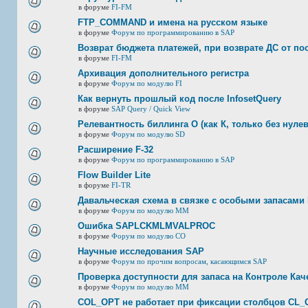
в форуме
FI-FM
FTP_COMMAND и имена на русском языке
в форуме
Форум по программированию в SAP
Возврат бюджета платежей, при возврате ДС от по
в форуме
FI-FM
Архивация дополнительного регистра
в форуме
Форум по модулю FI
Как вернуть прошлый код после InfosetQuery
в форуме
SAP Query / Quick View
Релевантность биллинга О (как К, только без нулев
в форуме
Форум по модулю SD
Расширение F-32
в форуме
Форум по программированию в SAP
Flow Builder Lite
в форуме
FI-TR
Давальческая схема в связке с особыми запасами 
в форуме
Форум по модулю ММ
Ошибка SAPLCKMLMVALPROC
в форуме
Форум по модулю СО
Научные исследования SAP
в форуме
Форум по прочим вопросам, касающимся SAP
Проверка доступности для запаса на Контроле Каче
в форуме
Форум по модулю ММ
COL_OPT не работает при фиксации столбцов CL_