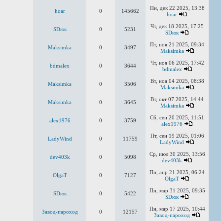
Пн, дек 22 2025, 13:38
hoar
0
145662
hoar
Чт, дек 18 2025, 17:25
SDюк
0
5231
SDюк
Пт, ноя 21 2025, 09:34
Maksimka
0
3497
Maksimka
Чт, ноя 06 2025, 17:42
bdmalex
0
3644
bdmalex
Вт, ноя 04 2025, 08:38
Maksimka
0
3506
Maksimka
Вт, окт 07 2025, 14:44
Maksimka
0
3645
Maksimka
Сб, сен 20 2025, 11:51
alex1976
0
3759
alex1976
Пт, сен 19 2025, 01:06
LadyWind
0
11759
LadyWind
Ср, июл 30 2025, 13:56
dev403k
0
5098
dev403k
Пн, апр 21 2025, 06:24
OlgaT
0
7127
OlgaT
Пн, мар 31 2025, 09:35
SDюк
0
5422
SDюк
Пн, мар 17 2025, 10:44
Завод-пароход
0
12157
Завод-пароход