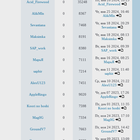
Пт, янв 26 2024, 18:25
Acid_Firewood
0
35248
Acid_Firewood
Чт, янв 25 2024, 16:46
AlikMln
0
8367
AlikMln
Чт, янв 18 2024, 20:29
Sevastiana
0
7468
Sevastiana
Чт, янв 18 2024, 08:13
Maksimka
0
8191
Maksimka
Вт, янв 16 2024, 09:39
SAP_work
0
8380
SAP_work
Вт, янв 16 2024, 08:25
MaрьЯ
0
7111
MaрьЯ
Чт, янв 11 2024, 11:40
saphir
0
7214
saphir
Ср, янв 10 2024, 21:22
AlexU123
0
7451
AlexU123
Чт, дек 07 2023, 17:26
AppleRingo
0
9020
AppleRingo
Пт, дек 01 2023, 11:35
Koori no hoshi
0
7598
Koori no hoshi
Пт, ноя 24 2023, 17:10
Mag0G
0
7334
Mag0G
Пт, ноя 24 2023, 14:42
GroundV7
0
7663
GroundV7
Чт, ноя 09 2023, 13:09