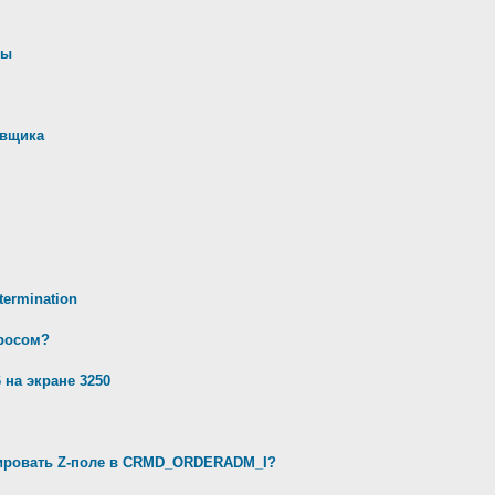
ны
авщика
ermination
просом?
 на экране 3250
ивировать Z-поле в CRMD_ORDERADM_I?