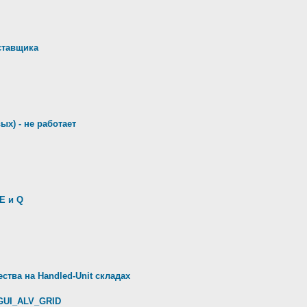
ставщика
ых) - не работает
E и Q
ства на Handled-Unit складах
GUI_ALV_GRID