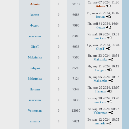
Ср, авг 07 2024, 11:26
Admin
0
38197
Admin
Вт, июн 25 2024, 16:02
kreton
0
6688
kreton
Пт, май 31 2024, 16:04
Федор
0
7990
Федор
Чт, май 16 2024, 13:51
macksim
0
8389
macksim
Ср, май 08 2024, 06:44
OlgaT
0
6936
OlgaT
Вт, апр 23 2024, 18:54
Maksimka
0
7508
Maksimka
Чт, апр 11 2024, 16:12
Caligari
0
8599
Caligari
Пт, апр 05 2024, 10:02
Maksimka
0
7124
Maksimka
Пт, мар 29 2024, 13:07
Наташа
0
7347
Наташа
Чт, мар 28 2024, 13:20
macksim
0
7836
macksim
Вт, мар 19 2024, 00:27
Volterman
0
12060
Volterman
Вт, мар 12 2024, 18:05
mmaria
0
7021
mmaria