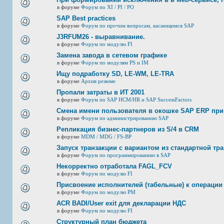
в форуме
Форум по XI / PI / РО
SAP Best practices
в форуме
Форум по прочим вопросам, касающимся SAP
J3RFUМ26 - выравнивание.
в форуме
Форум по модулю FI
Замена завода в сетевом графике
в форуме
Форум по модулям PS и IM
Ищу подработку SD, LE-WM, LE-TRA
в форуме
Архив резюме
Пропали затраты в ИТ 2001
в форуме
Форум по SAP HCM/HR и SAP SuccessFactors
Смена имени пользователя в окошке SAP ERP при
в форуме
Форум по администрированию SAP
Репликация бизнес-партнеров из S/4 в CRM
в форуме
MDM / MDG / FS-BP
Запуск транзакции с вариантом из стандартной тр
в форуме
Форум по программированию в SAP
Некорректно отработала FAGL_FCV
в форуме
Форум по модулю FI
Присвоение исполнителей (табельные) к операции
в форуме
Форум по модулю РМ
ACR BADI/User exit для декларации НДС
в форуме
Форум по модулю FI
Структурный план бюджета