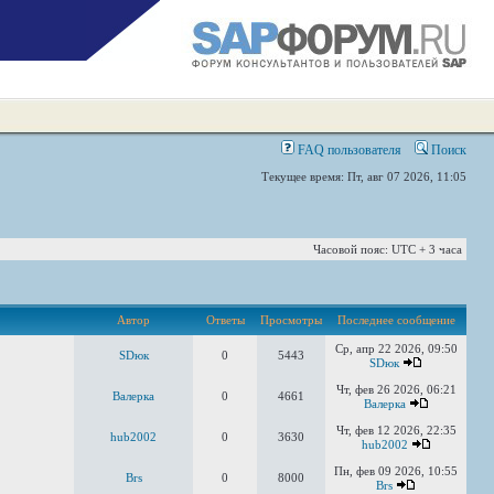
FAQ пользователя
Поиск
Текущее время: Пт, авг 07 2026, 11:05
Часовой пояс: UTC + 3 часа
Автор
Ответы
Просмотры
Последнее сообщение
Ср, апр 22 2026, 09:50
SDюк
0
5443
SDюк
Чт, фев 26 2026, 06:21
Валерка
0
4661
Валерка
Чт, фев 12 2026, 22:35
hub2002
0
3630
hub2002
Пн, фев 09 2026, 10:55
Brs
0
8000
Brs