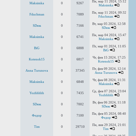
Пн, мар 11 2024, 15:12
Maksimka
0
9267
Maksimka
Пн, мар 11 2024, 09:32
Fduchman
0
7089
Fduchman
Вт, мар 05 2024, 12:58
SDюк
0
7166
SDюк
Пн, мар 04 2024, 15:47
Maksimka
0
6741
Maksimka
Пт, мар 01 2024, 11:05
BiG
0
6888
BiG
Чт, фев 15 2024, 17:25
Kotenok15
0
6817
Kotenok15
Пт, фев 09 2024, 12:14
Anna Turunova
0
37345
Anna Turunova
Чт, фев 08 2024, 11:31
Maksimka
0
6848
Maksimka
Ср, фев 07 2024, 23:04
Yozhhhhh
0
7435
Yozhhhhh
Вт, фев 06 2024, 11:18
SDюк
0
7002
SDюк
Пн, фев 05 2024, 08:40
Федор
0
7100
Федор
Пн, янв 29 2024, 21:01
Tim
0
29710
Tim