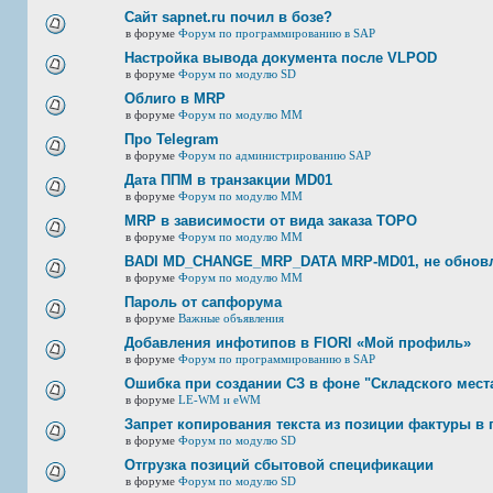
Сайт sapnet.ru почил в бозе?
в форуме
Форум по программированию в SAP
Настройка вывода документа после VLPOD
в форуме
Форум по модулю SD
Облиго в MRP
в форуме
Форум по модулю ММ
Про Telegram
в форуме
Форум по администрированию SAP
Дата ППМ в транзакции MD01
в форуме
Форум по модулю ММ
MRP в зависимости от вида заказа ТОРО
в форуме
Форум по модулю ММ
BADI MD_CHANGE_MRP_DATA MRP-MD01, не обновл
в форуме
Форум по модулю ММ
Пароль от сапфорума
в форуме
Важные объявления
Добавления инфотипов в FIORI «Мой профиль»
в форуме
Форум по программированию в SAP
Ошибка при создании СЗ в фоне "Складского мест
в форуме
LE-WM и eWM
Запрет копирования текста из позиции фактуры в 
в форуме
Форум по модулю SD
Отгрузка позиций сбытовой спецификации
в форуме
Форум по модулю SD