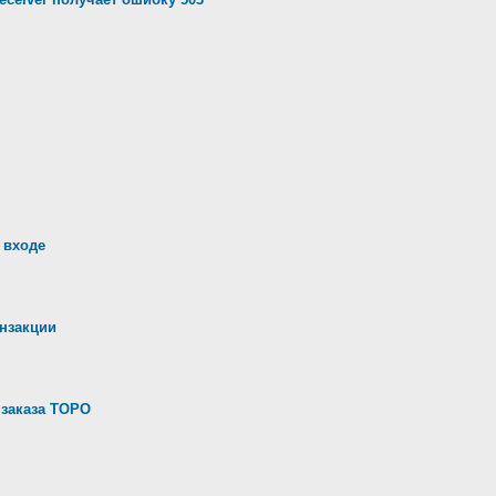
 входе
анзакции
 заказа ТОРО