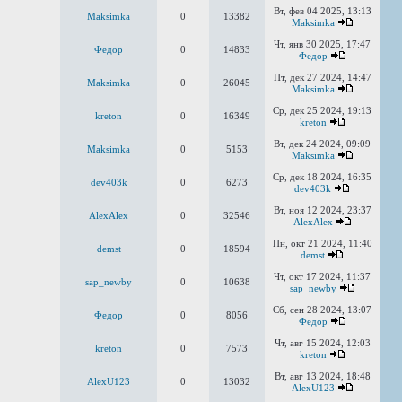
Вт, фев 04 2025, 13:13
Maksimka
0
13382
Maksimka
Чт, янв 30 2025, 17:47
Федор
0
14833
Федор
Пт, дек 27 2024, 14:47
Maksimka
0
26045
Maksimka
Ср, дек 25 2024, 19:13
kreton
0
16349
kreton
Вт, дек 24 2024, 09:09
Maksimka
0
5153
Maksimka
Ср, дек 18 2024, 16:35
dev403k
0
6273
dev403k
Вт, ноя 12 2024, 23:37
AlexAlex
0
32546
AlexAlex
Пн, окт 21 2024, 11:40
demst
0
18594
demst
Чт, окт 17 2024, 11:37
sap_newby
0
10638
sap_newby
Сб, сен 28 2024, 13:07
Федор
0
8056
Федор
Чт, авг 15 2024, 12:03
kreton
0
7573
kreton
Вт, авг 13 2024, 18:48
AlexU123
0
13032
AlexU123