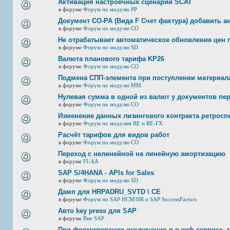
Активация настроечных сценарий SCAT
в форуме
Форум по модулю РР
Документ CO-PA (Вида F Счет фактура) добавить а
в форуме
Форум по модулю СО
Не отрабатывает автоматическое обновление цен п
в форуме
Форум по модулю SD
Валюта планового тарифа KP26
в форуме
Форум по модулю СО
Подмена СПП-элемента при поступлении материала 
в форуме
Форум по модулю ММ
Нулевая сумма в одной из валют у документов пе
в форуме
Форум по модулю СО
Изменение данных лизингового контракта ретросп
в форуме
Форум по модулям RE и RE-FX
Расчёт тарифов для видов работ
в форуме
Форум по модулю СО
Переход с нелинейной на линейную амортизацию
в форуме
FI-AA
SAP S/4HANA - APIs for Sales
в форуме
Форум по модулю SD
Дамп для HRPADRU_SVTD \ CE
в форуме
Форум по SAP HCM/HR и SAP SuccessFactors
Авто key press для SAP
в форуме
Вне SAP
При формировании исключения в в web-сервисе, re