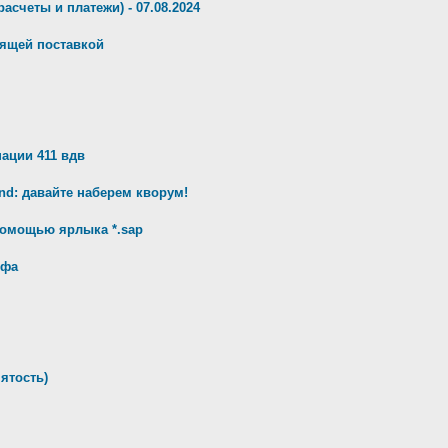
орасчеты и платежи) - 07.08.2024
дящей поставкой
ации 411 вдв
d: давайте наберем кворум!
 помощью ярлыка *.sap
ифа
нятость)