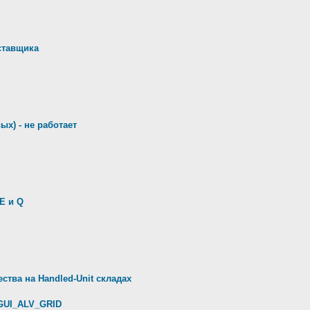
ставщика
ых) - не работает
E и Q
ства на Handled-Unit складах
GUI_ALV_GRID