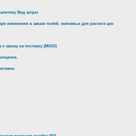
налитику Вид затрат
ри изменении в заказе полей, значимых для расчета цен
к заказу на поставку (MIGO)
реоценки.
ективно
ceiver получает ошибку 503