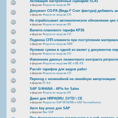
Активация настроечных сценарий SCAT
в форуме
Форум по модулю РР
Документ CO-PA (Вида F Счет фактура) добавить а
в форуме
Форум по модулю СО
Не отрабатывает автоматическое обновление цен п
в форуме
Форум по модулю SD
Валюта планового тарифа KP26
в форуме
Форум по модулю СО
Подмена СПП-элемента при поступлении материала 
в форуме
Форум по модулю ММ
Нулевая сумма в одной из валют у документов пе
в форуме
Форум по модулю СО
Изменение данных лизингового контракта ретросп
в форуме
Форум по модулям RE и RE-FX
Расчёт тарифов для видов работ
в форуме
Форум по модулю СО
Переход с нелинейной на линейную амортизацию
в форуме
FI-AA
SAP S/4HANA - APIs for Sales
в форуме
Форум по модулю SD
Дамп для HRPADRU_SVTD \ CE
в форуме
Форум по SAP HCM/HR и SAP SuccessFactors
Авто key press для SAP
в форуме
Вне SAP
При формировании исключения в в web-сервисе, re