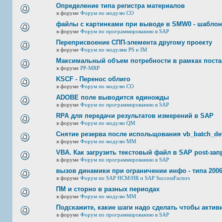
Определение типа регистра материалов
в форуме
Форум по модулю СО
файлы с картинками при выводе в SMW0 - шабло
в форуме
Форум по программированию в SAP
Переприсвоение СПП-элемента другому проекту
в форуме
Форум по модулям PS и IM
Максимальный объем потребности в рамках пост
в форуме
PP-MRP
KSCF - Перенос облиго
в форуме
Форум по модулю СО
ADOBE поле выводится единожды
в форуме
Форум по программированию в SAP
RPA для передачи результатов измерений в SAP
в форуме
Форум по модулю QM
Снятие резерва после испольщования vb_batch_det
в форуме
Форум по модулю ММ
VBA. Как загрузить текстовый файл в SAP post-за
в форуме
Форум по программированию в SAP
вызов динамики при ограничении инфо - типа 2006
в форуме
Форум по SAP HCM/HR и SAP SuccessFactors
ПМ и сторно в разных периодах
в форуме
Форум по модулю ММ
Подскажите, какие шаги надо сделать чтобы акт
в форуме
Форум по программированию в SAP