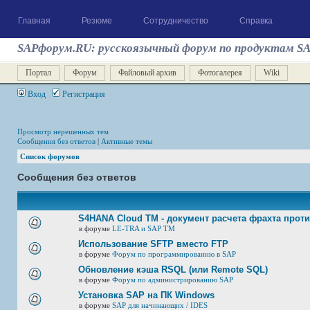
Главная
Резюме
Сотрудничество
Справка
SAPфорум.RU: русскоязычный форум по продуктам S
Портал
Форум
Файловый архив
Фотогалерея
Wiki
Вход
Регистрация
Просмотр нерешенных тем
Сообщения без ответов
|
Активные темы
Список форумов
Сообщения без ответов
S4HANA Cloud TM - документ расчета фрахта прот
в форуме
LE-TRA и SAP TM
Использование SFTP вместо FTP
в форуме
Форум по программированию в SAP
Обновление кэша RSQL (или Remote SQL)
в форуме
Форум по администрированию SAP
Установка SAP на ПК Windows
в форуме
SAP для начинающих / IDES