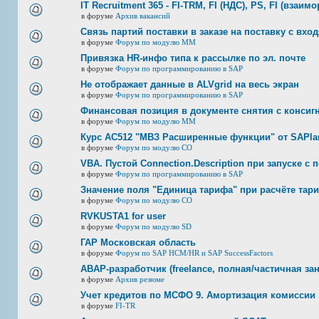
IT Recruitment 365 - FI-TRM, FI (НДС), PS, FI (взаим
в форуме
Архив вакансий
Связь партий поставки в заказе на поставку с вхо
в форуме
Форум по модулю ММ
Привязка HR-инфо типа к рассылке по эл. почте
в форуме
Форум по программированию в SAP
Не отображает данные в ALVgrid на весь экран
в форуме
Форум по программированию в SAP
Финансовая позиция в документе снятия с консигн
в форуме
Форум по модулю ММ
Курс AC512 "МВЗ Расширенные функции" от SAPlan
в форуме
Форум по модулю СО
VBA. Пустой Connection.Description при запуске с
в форуме
Форум по программированию в SAP
Значение поля "Единица тарифа" при расчёте тар
в форуме
Форум по модулю СО
RVKUSTA1 for user
в форуме
Форум по модулю SD
ГАР Московская область
в форуме
Форум по SAP HCM/HR и SAP SuccessFactors
ABAP-разработчик (freelance, полная/частичная за
в форуме
Архив резюме
Учет кредитов по МСФО 9. Амортизация комиссии
в форуме
FI-TR