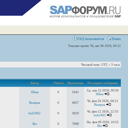
FAQ пользователя
Поиск
Текущее время: Чт, авг 06 2026, 04:22
Часовой пояс: UTC + 3 часа
Автор
Ответы
Просмотры
Последнее сообщение
Ср, апр 22 2026, 09:50
SDюк
0
5441
SDюк
Чт, фев 26 2026, 06:21
Валерка
0
4657
Валерка
Чт, фев 12 2026, 22:35
hub2002
0
3629
hub2002
Пн, фев 09 2026, 10:55
Brs
0
7998
Brs