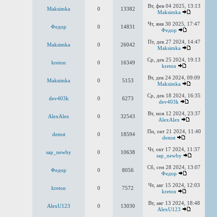
Вт, фев 04 2025, 13:13
Maksimka
0
13382
Maksimka
Чт, янв 30 2025, 17:47
Федор
0
14831
Федор
Пт, дек 27 2024, 14:47
Maksimka
0
26042
Maksimka
Ср, дек 25 2024, 19:13
kreton
0
16349
kreton
Вт, дек 24 2024, 09:09
Maksimka
0
5153
Maksimka
Ср, дек 18 2024, 16:35
dev403k
0
6273
dev403k
Вт, ноя 12 2024, 23:37
AlexAlex
0
32543
AlexAlex
Пн, окт 21 2024, 11:40
demst
0
18594
demst
Чт, окт 17 2024, 11:37
sap_newby
0
10638
sap_newby
Сб, сен 28 2024, 13:07
Федор
0
8056
Федор
Чт, авг 15 2024, 12:03
kreton
0
7572
kreton
Вт, авг 13 2024, 18:48
AlexU123
0
13030
AlexU123