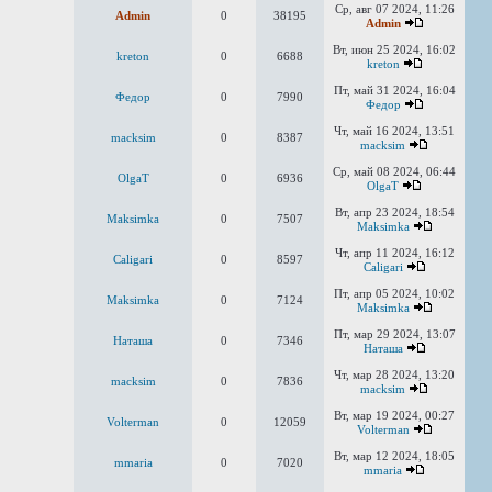
Ср, авг 07 2024, 11:26
Admin
0
38195
Admin
Вт, июн 25 2024, 16:02
kreton
0
6688
kreton
Пт, май 31 2024, 16:04
Федор
0
7990
Федор
Чт, май 16 2024, 13:51
macksim
0
8387
macksim
Ср, май 08 2024, 06:44
OlgaT
0
6936
OlgaT
Вт, апр 23 2024, 18:54
Maksimka
0
7507
Maksimka
Чт, апр 11 2024, 16:12
Caligari
0
8597
Caligari
Пт, апр 05 2024, 10:02
Maksimka
0
7124
Maksimka
Пт, мар 29 2024, 13:07
Наташа
0
7346
Наташа
Чт, мар 28 2024, 13:20
macksim
0
7836
macksim
Вт, мар 19 2024, 00:27
Volterman
0
12059
Volterman
Вт, мар 12 2024, 18:05
mmaria
0
7020
mmaria