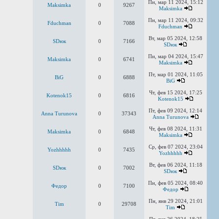
Пн, мар 11 2024, 15:12
Maksimka
0
9267
Maksimka
Пн, мар 11 2024, 09:32
Fduchman
0
7088
Fduchman
Вт, мар 05 2024, 12:58
SDюк
0
7166
SDюк
Пн, мар 04 2024, 15:47
Maksimka
0
6741
Maksimka
Пт, мар 01 2024, 11:05
BiG
0
6888
BiG
Чт, фев 15 2024, 17:25
Kotenok15
0
6816
Kotenok15
Пт, фев 09 2024, 12:14
Anna Turunova
0
37343
Anna Turunova
Чт, фев 08 2024, 11:31
Maksimka
0
6848
Maksimka
Ср, фев 07 2024, 23:04
Yozhhhhh
0
7435
Yozhhhhh
Вт, фев 06 2024, 11:18
SDюк
0
7002
SDюк
Пн, фев 05 2024, 08:40
Федор
0
7100
Федор
Пн, янв 29 2024, 21:01
Tim
0
29708
Tim