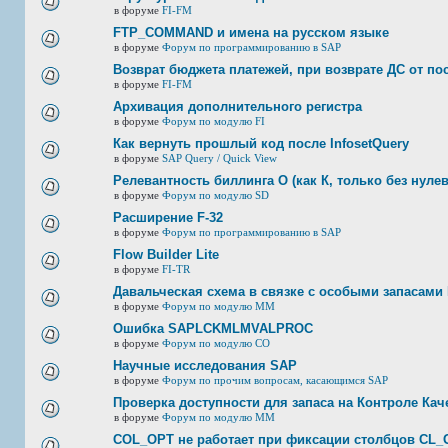
в форуме
FI-FM
FTP_COMMAND и имена на русском языке
в форуме
Форум по программированию в SAP
Возврат бюджета платежей, при возврате ДС от по
в форуме
FI-FM
Архивация дополнительного регистра
в форуме
Форум по модулю FI
Как вернуть прошлый код после InfosetQuery
в форуме
SAP Query / Quick View
Релевантность биллинга О (как К, только без нулев
в форуме
Форум по модулю SD
Расширение F-32
в форуме
Форум по программированию в SAP
Flow Builder Lite
в форуме
FI-TR
Давальческая схема в связке с особыми запасами 
в форуме
Форум по модулю ММ
Ошибка SAPLCKMLMVALPROC
в форуме
Форум по модулю СО
Научные исследования SAP
в форуме
Форум по прочим вопросам, касающимся SAP
Проверка доступности для запаса на Контроле Каче
в форуме
Форум по модулю ММ
COL_OPT не работает при фиксации столбцов CL_