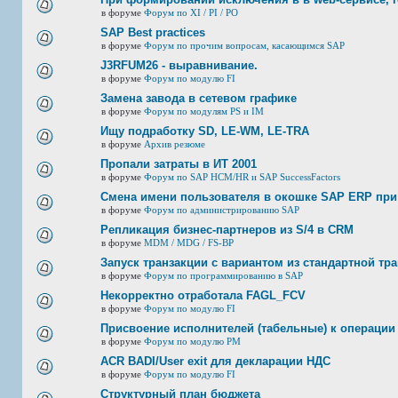
в форуме
Форум по XI / PI / РО
SAP Best practices
в форуме
Форум по прочим вопросам, касающимся SAP
J3RFUМ26 - выравнивание.
в форуме
Форум по модулю FI
Замена завода в сетевом графике
в форуме
Форум по модулям PS и IM
Ищу подработку SD, LE-WM, LE-TRA
в форуме
Архив резюме
Пропали затраты в ИТ 2001
в форуме
Форум по SAP HCM/HR и SAP SuccessFactors
Смена имени пользователя в окошке SAP ERP при
в форуме
Форум по администрированию SAP
Репликация бизнес-партнеров из S/4 в CRM
в форуме
MDM / MDG / FS-BP
Запуск транзакции с вариантом из стандартной тр
в форуме
Форум по программированию в SAP
Некорректно отработала FAGL_FCV
в форуме
Форум по модулю FI
Присвоение исполнителей (табельные) к операции
в форуме
Форум по модулю РМ
ACR BADI/User exit для декларации НДС
в форуме
Форум по модулю FI
Структурный план бюджета