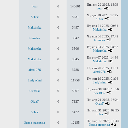
Пн, дек 22 2025, 13:38
hoar
0
145661
hoar
Чт, дек 18 2025, 17:25
SDюк
0
5231
SDюк
Пт, ноя 21 2025, 09:34
Maksimka
0
3497
Maksimka
Чт, ноя 06 2025, 17:42
bdmalex
0
3642
bdmalex
Вт, ноя 04 2025, 08:38
Maksimka
0
3506
Maksimka
Вт, окт 07 2025, 14:44
Maksimka
0
3645
Maksimka
Сб, сен 20 2025, 11:51
alex1976
0
3758
alex1976
Пт, сен 19 2025, 01:06
LadyWind
0
11758
LadyWind
Ср, июл 30 2025, 13:56
dev403k
0
5097
dev403k
Пн, апр 21 2025, 06:24
OlgaT
0
7127
OlgaT
Пн, мар 31 2025, 09:35
SDюк
0
5422
SDюк
Пн, мар 17 2025, 10:44
Завод-пароход
0
12155
Завод-пароход