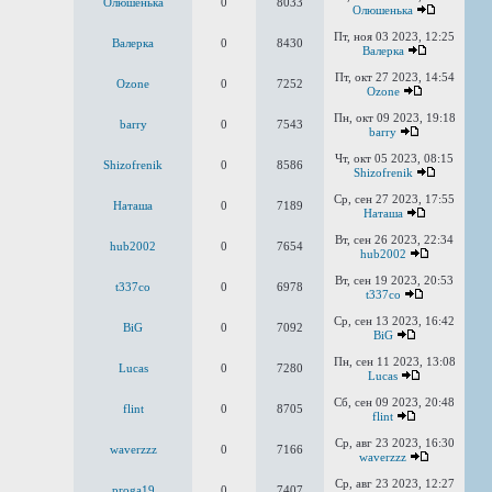
Олюшенька
0
8033
Олюшенька
Пт, ноя 03 2023, 12:25
Валерка
0
8430
Валерка
Пт, окт 27 2023, 14:54
Ozone
0
7252
Ozone
Пн, окт 09 2023, 19:18
barry
0
7543
barry
Чт, окт 05 2023, 08:15
Shizofrenik
0
8586
Shizofrenik
Ср, сен 27 2023, 17:55
Наташа
0
7189
Наташа
Вт, сен 26 2023, 22:34
hub2002
0
7654
hub2002
Вт, сен 19 2023, 20:53
t337co
0
6978
t337co
Ср, сен 13 2023, 16:42
BiG
0
7092
BiG
Пн, сен 11 2023, 13:08
Lucas
0
7280
Lucas
Сб, сен 09 2023, 20:48
flint
0
8705
flint
Ср, авг 23 2023, 16:30
waverzzz
0
7166
waverzzz
Ср, авг 23 2023, 12:27
proga19
0
7407