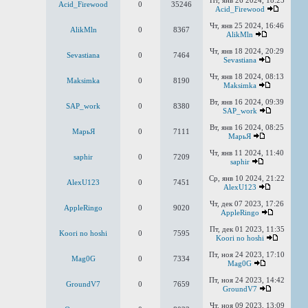
Пт, янв 26 2024, 18:25
Acid_Firewood
0
35246
Acid_Firewood
Чт, янв 25 2024, 16:46
AlikMln
0
8367
AlikMln
Чт, янв 18 2024, 20:29
Sevastiana
0
7464
Sevastiana
Чт, янв 18 2024, 08:13
Maksimka
0
8190
Maksimka
Вт, янв 16 2024, 09:39
SAP_work
0
8380
SAP_work
Вт, янв 16 2024, 08:25
MaрьЯ
0
7111
MaрьЯ
Чт, янв 11 2024, 11:40
saphir
0
7209
saphir
Ср, янв 10 2024, 21:22
AlexU123
0
7451
AlexU123
Чт, дек 07 2023, 17:26
AppleRingo
0
9020
AppleRingo
Пт, дек 01 2023, 11:35
Koori no hoshi
0
7595
Koori no hoshi
Пт, ноя 24 2023, 17:10
Mag0G
0
7334
Mag0G
Пт, ноя 24 2023, 14:42
GroundV7
0
7659
GroundV7
Чт, ноя 09 2023, 13:09