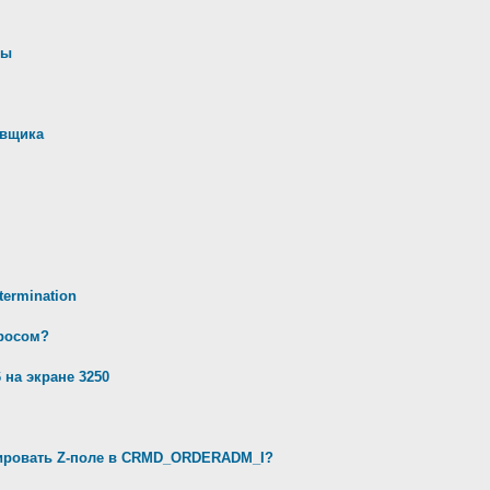
ны
авщика
ermination
просом?
 на экране 3250
ивировать Z-поле в CRMD_ORDERADM_I?