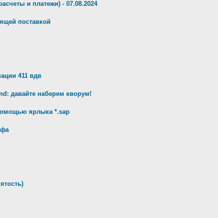
орасчеты и платежи) - 07.08.2024
дящей поставкой
ации 411 вдв
d: давайте наберем кворум!
 помощью ярлыка *.sap
ифа
нятость)