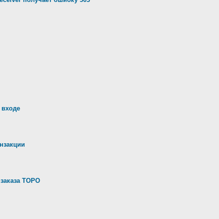
 входе
анзакции
 заказа ТОРО