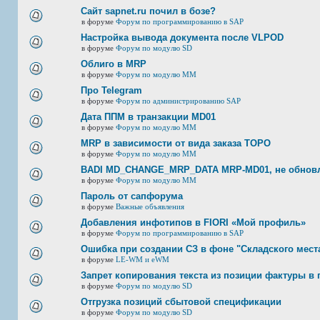
Сайт sapnet.ru почил в бозе?
в форуме
Форум по программированию в SAP
Настройка вывода документа после VLPOD
в форуме
Форум по модулю SD
Облиго в MRP
в форуме
Форум по модулю ММ
Про Telegram
в форуме
Форум по администрированию SAP
Дата ППМ в транзакции MD01
в форуме
Форум по модулю ММ
MRP в зависимости от вида заказа ТОРО
в форуме
Форум по модулю ММ
BADI MD_CHANGE_MRP_DATA MRP-MD01, не обновл
в форуме
Форум по модулю ММ
Пароль от сапфорума
в форуме
Важные объявления
Добавления инфотипов в FIORI «Мой профиль»
в форуме
Форум по программированию в SAP
Ошибка при создании СЗ в фоне "Складского мест
в форуме
LE-WM и eWM
Запрет копирования текста из позиции фактуры в 
в форуме
Форум по модулю SD
Отгрузка позиций сбытовой спецификации
в форуме
Форум по модулю SD