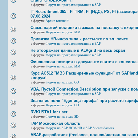
CRMD_ORDERADM_I?
в форуме
Форум по программированию в SAP
IT Recruitment 365 - FI-TRM, FI (НДС), PS, FI (взаимор
07.08.2024
в форуме
Архив вакансий
Связь партий поставки в заказе на поставку с входя
в форуме
Форум по модулю ММ
Привязка HR-инфо типа к рассылке по эл. почте
в форуме
Форум по программированию в SAP
Не отображает данные в ALVgrid на весь экран
в форуме
Форум по программированию в SAP
Финансовая позиция в документе снятия с консигнац
в форуме
Форум по модулю ММ
Курс AC512 "МВЗ Расширенные функции" от SAPland
кворум!
в форуме
Форум по модулю СО
VBA. Пустой Connection.Description при запуске с п
в форуме
Форум по программированию в SAP
Значение поля "Единица тарифа" при расчёте тариф
в форуме
Форум по модулю СО
RVKUSTA1 for user
в форуме
Форум по модулю SD
ГАР Московская область
в форуме
Форум по SAP HCM/HR и SAP SuccessFactors
ABAP-разработчик (freelance, полная/частичная занят