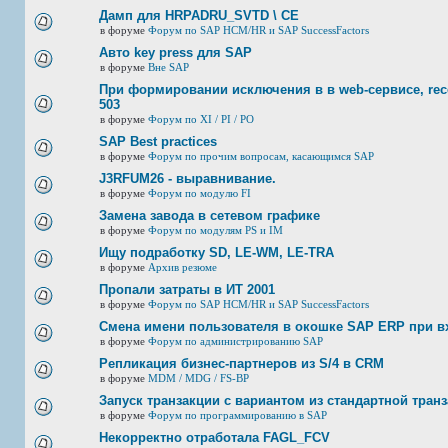
Дамп для HRPADRU_SVTD \ CE
в форуме
Форум по SAP HCM/HR и SAP SuccessFactors
Авто key press для SAP
в форуме
Вне SAP
При формировании исключения в в web-сервисе, rec
503
в форуме
Форум по XI / PI / РО
SAP Best practices
в форуме
Форум по прочим вопросам, касающимся SAP
J3RFUМ26 - выравнивание.
в форуме
Форум по модулю FI
Замена завода в сетевом графике
в форуме
Форум по модулям PS и IM
Ищу подработку SD, LE-WM, LE-TRA
в форуме
Архив резюме
Пропали затраты в ИТ 2001
в форуме
Форум по SAP HCM/HR и SAP SuccessFactors
Смена имени пользователя в окошке SAP ERP при в
в форуме
Форум по администрированию SAP
Репликация бизнес-партнеров из S/4 в CRM
в форуме
MDM / MDG / FS-BP
Запуск транзакции с вариантом из стандартной тран
в форуме
Форум по программированию в SAP
Некорректно отработала FAGL_FCV