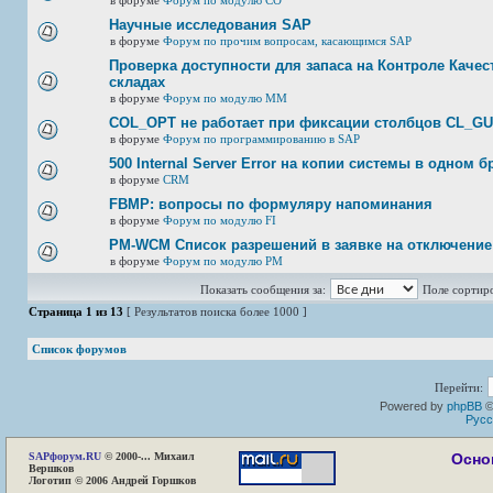
в форуме
Форум по модулю СО
Научные исследования SAP
в форуме
Форум по прочим вопросам, касающимся SAP
Проверка доступности для запаса на Контроле Качест
складах
в форуме
Форум по модулю ММ
COL_OPT не работает при фиксации столбцов CL_G
в форуме
Форум по программированию в SAP
500 Internal Server Error на копии системы в одном б
в форуме
CRM
FBMP: вопросы по формуляру напоминания
в форуме
Форум по модулю FI
PM-WCM Список разрешений в заявке на отключение
в форуме
Форум по модулю РМ
Показать сообщения за:
Поле сортир
Страница
1
из
13
[ Результатов поиска более 1000 ]
Список форумов
Перейти:
Powered by
phpBB
©
Русс
SAP
форум.RU
© 2000-... Михаил
Осно
Вершков
Логотип © 2006 Андрей Горшков