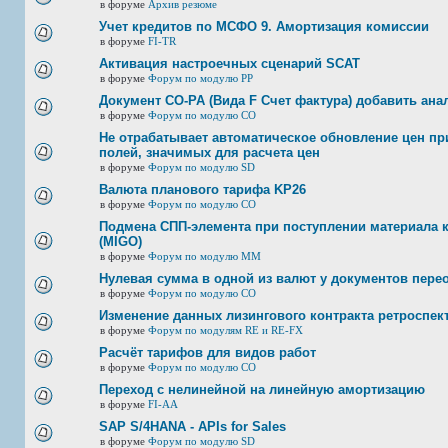
в форуме
Архив резюме
Учет кредитов по МСФО 9. Амортизация комиссии
в форуме
FI-TR
Активация настроечных сценарий SCAT
в форуме
Форум по модулю РР
Документ CO-PA (Вида F Счет фактура) добавить ана
в форуме
Форум по модулю СО
Не отрабатывает автоматическое обновление цен при
полей, значимых для расчета цен
в форуме
Форум по модулю SD
Валюта планового тарифа KP26
в форуме
Форум по модулю СО
Подмена СПП-элемента при поступлении материала к 
(MIGO)
в форуме
Форум по модулю ММ
Нулевая сумма в одной из валют у документов пере
в форуме
Форум по модулю СО
Изменение данных лизингового контракта ретроспек
в форуме
Форум по модулям RE и RE-FX
Расчёт тарифов для видов работ
в форуме
Форум по модулю СО
Переход с нелинейной на линейную амортизацию
в форуме
FI-AA
SAP S/4HANA - APIs for Sales
в форуме
Форум по модулю SD