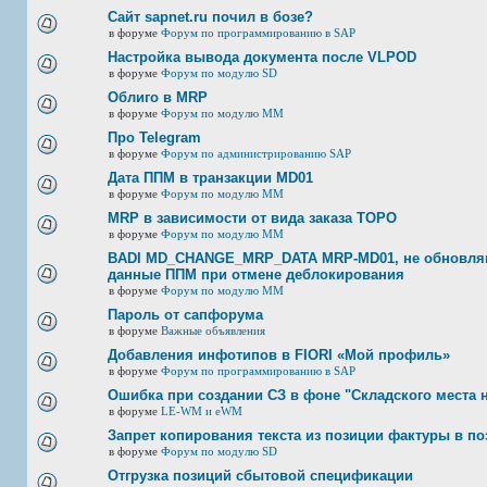
Сайт sapnet.ru почил в бозе?
в форуме
Форум по программированию в SAP
Настройка вывода документа после VLPOD
в форуме
Форум по модулю SD
Облиго в MRP
в форуме
Форум по модулю ММ
Про Telegram
в форуме
Форум по администрированию SAP
Дата ППМ в транзакции MD01
в форуме
Форум по модулю ММ
MRP в зависимости от вида заказа ТОРО
в форуме
Форум по модулю ММ
BADI MD_CHANGE_MRP_DATA MRP-MD01, не обновляю
данные ППМ при отмене деблокирования
в форуме
Форум по модулю ММ
Пароль от сапфорума
в форуме
Важные объявления
Добавления инфотипов в FIORI «Мой профиль»
в форуме
Форум по программированию в SAP
Ошибка при создании СЗ в фоне "Складского места 
в форуме
LE-WM и eWM
Запрет копирования текста из позиции фактуры в по
в форуме
Форум по модулю SD
Отгрузка позиций сбытовой спецификации