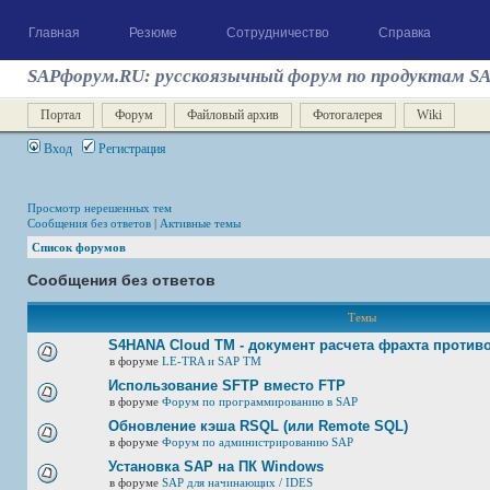
Главная
Резюме
Сотрудничество
Справка
SAPфорум.RU: русскоязычный форум по продуктам S
Портал
Форум
Файловый архив
Фотогалерея
Wiki
Вход
Регистрация
Просмотр нерешенных тем
Сообщения без ответов
|
Активные темы
Список форумов
Сообщения без ответов
Темы
S4HANA Cloud TM - документ расчета фрахта против
в форуме
LE-TRA и SAP TM
Использование SFTP вместо FTP
в форуме
Форум по программированию в SAP
Обновление кэша RSQL (или Remote SQL)
в форуме
Форум по администрированию SAP
Установка SAP на ПК Windows
в форуме
SAP для начинающих / IDES