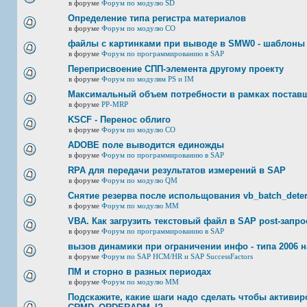
в форуме
Форум по модулю SD
Определение типа регистра материалов
в форуме
Форум по модулю СО
файлы с картинками при выводе в SMW0 - шаблоны
в форуме
Форум по программированию в SAP
Переприсвоение СПП-элемента другому проекту
в форуме
Форум по модулям PS и IM
Максимальный объем потребности в рамках постав
в форуме
PP-MRP
KSCF - Перенос облиго
в форуме
Форум по модулю СО
ADOBE поле выводится единожды
в форуме
Форум по программированию в SAP
RPA для передачи результатов измерений в SAP
в форуме
Форум по модулю QM
Снятие резерва после испольщования vb_batch_deter
в форуме
Форум по модулю ММ
VBA. Как загрузить текстовый файл в SAP post-запр
в форуме
Форум по программированию в SAP
вызов динамики при ограничении инфо - типа 2006 н
в форуме
Форум по SAP HCM/HR и SAP SuccessFactors
ПМ и сторно в разных периодах
в форуме
Форум по модулю ММ
Подскажите, какие шаги надо сделать чтобы активир