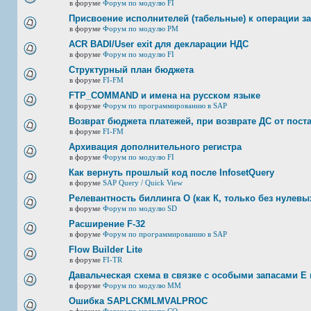
в форуме
Форум по модулю FI
Присвоение исполнителей (табельные) к операции з
в форуме
Форум по модулю РМ
ACR BADI/User exit для декларации НДС
в форуме
Форум по модулю FI
Структурный план бюджета
в форуме
FI-FM
FTP_COMMAND и имена на русском языке
в форуме
Форум по программированию в SAP
Возврат бюджета платежей, при возврате ДС от пост
в форуме
FI-FM
Архивация дополнительного регистра
в форуме
Форум по модулю FI
Как вернуть прошлый код после InfosetQuery
в форуме
SAP Query / Quick View
Релевантность биллинга О (как К, только без нулевых
в форуме
Форум по модулю SD
Расширение F-32
в форуме
Форум по программированию в SAP
Flow Builder Lite
в форуме
FI-TR
Давальческая схема в связке с особыми запасами E 
в форуме
Форум по модулю ММ
Ошибка SAPLCKMLMVALPROC