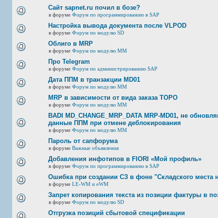
Сайт sapnet.ru почил в бозе?
в форуме
Форум по программированию в SAP
Настройка вывода документа после VLPOD
в форуме
Форум по модулю SD
Облиго в MRP
в форуме
Форум по модулю ММ
Про Telegram
в форуме
Форум по администрированию SAP
Дата ППМ в транзакции MD01
в форуме
Форум по модулю ММ
MRP в зависимости от вида заказа ТОРО
в форуме
Форум по модулю ММ
BADI MD_CHANGE_MRP_DATA MRP-MD01, не обновляю
данные ППМ при отмене деблокирования
в форуме
Форум по модулю ММ
Пароль от сапфорума
в форуме
Важные объявления
Добавления инфотипов в FIORI «Мой профиль»
в форуме
Форум по программированию в SAP
Ошибка при создании СЗ в фоне "Складского места 
в форуме
LE-WM и eWM
Запрет копирования текста из позиции фактуры в по
в форуме
Форум по модулю SD
Отгрузка позиций сбытовой спецификации