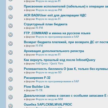
в форуме
Форум по модулю FI
Присвоение исполнителей (табельные) к операции з
в форуме
Форум по модулю РМ
ACR BADI/User exit для декларации НДС
в форуме
Форум по модулю FI
Структурный план бюджета
в форуме
FI-FM
FTP_COMMAND и имена на русском языке
в форуме
Форум по программированию в SAP
Возврат бюджета платежей, при возврате ДС от пост
в форуме
FI-FM
Архивация дополнительного регистра
в форуме
Форум по модулю FI
Как вернуть прошлый код после InfosetQuery
в форуме
SAP Query / Quick View
Релевантность биллинга О (как К, только без нулевых
в форуме
Форум по модулю SD
Расширение F-32
в форуме
Форум по программированию в SAP
Flow Builder Lite
в форуме
FI-TR
Давальческая схема в связке с особыми запасами E 
в форуме
Форум по модулю ММ
Ошибка SAPLCKMLMVALPROC