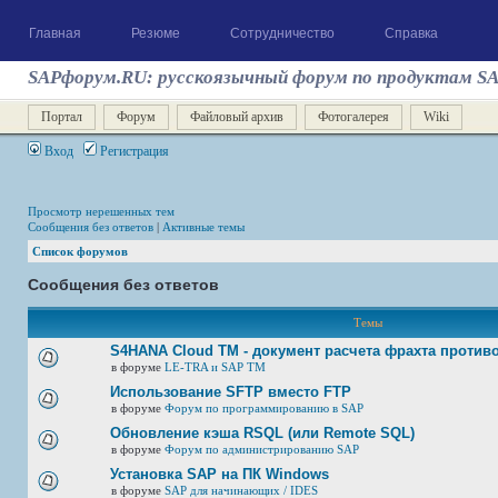
Главная
Резюме
Сотрудничество
Справка
SAPфорум.RU: русскоязычный форум по продуктам S
Портал
Форум
Файловый архив
Фотогалерея
Wiki
Вход
Регистрация
Просмотр нерешенных тем
Сообщения без ответов
|
Активные темы
Список форумов
Сообщения без ответов
Темы
S4HANA Cloud TM - документ расчета фрахта против
в форуме
LE-TRA и SAP TM
Использование SFTP вместо FTP
в форуме
Форум по программированию в SAP
Обновление кэша RSQL (или Remote SQL)
в форуме
Форум по администрированию SAP
Установка SAP на ПК Windows
в форуме
SAP для начинающих / IDES