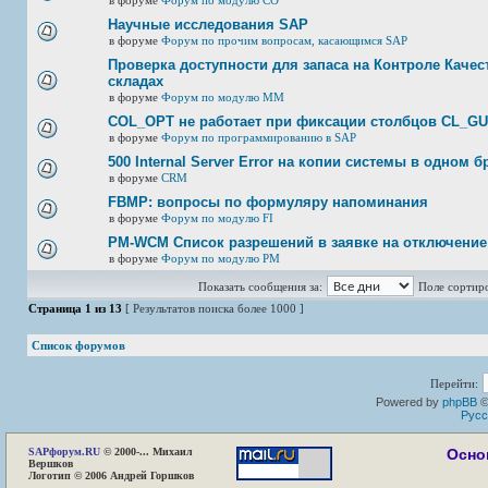
в форуме
Форум по модулю СО
Научные исследования SAP
в форуме
Форум по прочим вопросам, касающимся SAP
Проверка доступности для запаса на Контроле Качест
складах
в форуме
Форум по модулю ММ
COL_OPT не работает при фиксации столбцов CL_G
в форуме
Форум по программированию в SAP
500 Internal Server Error на копии системы в одном б
в форуме
CRM
FBMP: вопросы по формуляру напоминания
в форуме
Форум по модулю FI
PM-WCM Список разрешений в заявке на отключение
в форуме
Форум по модулю РМ
Показать сообщения за:
Поле сортир
Страница
1
из
13
[ Результатов поиска более 1000 ]
Список форумов
Перейти:
Powered by
phpBB
©
Русс
SAP
форум.RU
© 2000-... Михаил
Осно
Вершков
Логотип © 2006 Андрей Горшков