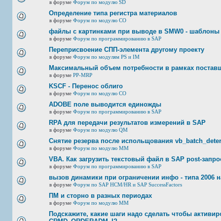
в форуме
Форум по модулю SD
Определение типа регистра материалов
в форуме
Форум по модулю СО
файлы с картинками при выводе в SMW0 - шаблоны
в форуме
Форум по программированию в SAP
Переприсвоение СПП-элемента другому проекту
в форуме
Форум по модулям PS и IM
Максимальный объем потребности в рамках постав
в форуме
PP-MRP
KSCF - Перенос облиго
в форуме
Форум по модулю СО
ADOBE поле выводится единожды
в форуме
Форум по программированию в SAP
RPA для передачи результатов измерений в SAP
в форуме
Форум по модулю QM
Снятие резерва после испольщования vb_batch_deter
в форуме
Форум по модулю ММ
VBA. Как загрузить текстовый файл в SAP post-запр
в форуме
Форум по программированию в SAP
вызов динамики при ограничении инфо - типа 2006 н
в форуме
Форум по SAP HCM/HR и SAP SuccessFactors
ПМ и сторно в разных периодах
в форуме
Форум по модулю ММ
Подскажите, какие шаги надо сделать чтобы активир