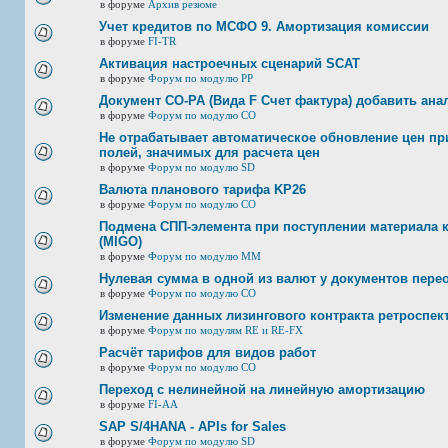
в форуме
Архив резюме
Учет кредитов по МСФО 9. Амортизация комиссии
в форуме
FI-TR
Активация настроечных сценарий SCAT
в форуме
Форум по модулю РР
Документ CO-PA (Вида F Счет фактура) добавить ана
в форуме
Форум по модулю СО
Не отрабатывает автоматическое обновление цен при
полей, значимых для расчета цен
в форуме
Форум по модулю SD
Валюта планового тарифа KP26
в форуме
Форум по модулю СО
Подмена СПП-элемента при поступлении материала к 
(MIGO)
в форуме
Форум по модулю ММ
Нулевая сумма в одной из валют у документов пере
в форуме
Форум по модулю СО
Изменение данных лизингового контракта ретроспек
в форуме
Форум по модулям RE и RE-FX
Расчёт тарифов для видов работ
в форуме
Форум по модулю СО
Переход с нелинейной на линейную амортизацию
в форуме
FI-AA
SAP S/4HANA - APIs for Sales
в форуме
Форум по модулю SD