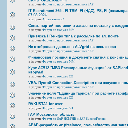
CRMD_ORDERADM_I?
в форуме
Форум по программированию в SAP
IT Recruitment 365 - FI-TRM, FI (НДС), PS, FI (взаимор
07.08.2024
в форуме
Архив вакансий
Связь партий поставки в заказе на поставку с входя
в форуме
Форум по модулю ММ
Привязка HR-инфо типа к рассылке по эл. почте
в форуме
Форум по программированию в SAP
Не отображает данные в ALVgrid на весь экран
в форуме
Форум по программированию в SAP
Финансовая позиция в документе снятия с консигнац
в форуме
Форум по модулю ММ
Курс AC512 "МВЗ Расширенные функции" от SAPland
кворум!
в форуме
Форум по модулю СО
VBA. Пустой Connection.Description при запуске с п
в форуме
Форум по программированию в SAP
Значение поля "Единица тарифа" при расчёте тариф
в форуме
Форум по модулю СО
RVKUSTA1 for user
в форуме
Форум по модулю SD
ГАР Московская область
в форуме
Форум по SAP HCM/HR и SAP SuccessFactors
ABAP-разработчик (freelance, полная/частичная занят