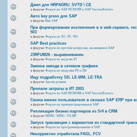
Дамп для HRPADRU_SVTD \ CE
в форуме
Форум по SAP HCM/HR и SAP SuccessFactors
Авто key press для SAP
в форуме
Вне SAP
При формировании исключения в в web-сервисе, rec
503
в форуме
Форум по XI / PI / РО
SAP Best practices
в форуме
Форум по прочим вопросам, касающимся SAP
J3RFUМ26 - выравнивание.
в форуме
Форум по модулю FI
Замена завода в сетевом графике
в форуме
Форум по модулям PS и IM
Ищу подработку SD, LE-WM, LE-TRA
в форуме
Архив резюме
Пропали затраты в ИТ 2001
в форуме
Форум по SAP HCM/HR и SAP SuccessFactors
Смена имени пользователя в окошке SAP ERP при в
в форуме
Форум по администрированию SAP
Репликация бизнес-партнеров из S/4 в CRM
в форуме
MDM / MDG / FS-BP
Запуск транзакции с вариантом из стандартной тран
в форуме
Форум по программированию в SAP
Некорректно отработала FAGL_FCV