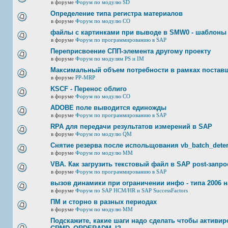
в форуме
Форум по модулю SD
Определение типа регистра материалов
в форуме
Форум по модулю СО
файлы с картинками при выводе в SMW0 - шаблоны
в форуме
Форум по программированию в SAP
Переприсвоение СПП-элемента другому проекту
в форуме
Форум по модулям PS и IM
Максимальный объем потребности в рамках постав
в форуме
PP-MRP
KSCF - Перенос облиго
в форуме
Форум по модулю СО
ADOBE поле выводится единожды
в форуме
Форум по программированию в SAP
RPA для передачи результатов измерений в SAP
в форуме
Форум по модулю QM
Снятие резерва после испольщования vb_batch_deter
в форуме
Форум по модулю ММ
VBA. Как загрузить текстовый файл в SAP post-запр
в форуме
Форум по программированию в SAP
вызов динамики при ограничении инфо - типа 2006 н
в форуме
Форум по SAP HCM/HR и SAP SuccessFactors
ПМ и сторно в разных периодах
в форуме
Форум по модулю ММ
Подскажите, какие шаги надо сделать чтобы активир