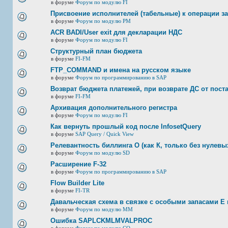
в форуме
Форум по модулю FI
Присвоение исполнителей (табельные) к операции з
в форуме
Форум по модулю РМ
ACR BADI/User exit для декларации НДС
в форуме
Форум по модулю FI
Структурный план бюджета
в форуме
FI-FM
FTP_COMMAND и имена на русском языке
в форуме
Форум по программированию в SAP
Возврат бюджета платежей, при возврате ДС от пост
в форуме
FI-FM
Архивация дополнительного регистра
в форуме
Форум по модулю FI
Как вернуть прошлый код после InfosetQuery
в форуме
SAP Query / Quick View
Релевантность биллинга О (как К, только без нулевых
в форуме
Форум по модулю SD
Расширение F-32
в форуме
Форум по программированию в SAP
Flow Builder Lite
в форуме
FI-TR
Давальческая схема в связке с особыми запасами E 
в форуме
Форум по модулю ММ
Ошибка SAPLCKMLMVALPROC