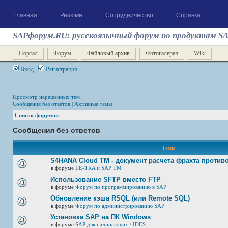
Главная
Резюме
Сотрудничество
Справка
SAPфорум.RU: русскоязычный форум по продуктам S
Портал
Форум
Файловый архив
Фотогалерея
Wiki
Вход
Регистрация
Просмотр нерешенных тем
Сообщения без ответов
|
Активные темы
Список форумов
Сообщения без ответов
Темы
S4HANA Cloud TM - документ расчета фрахта против
в форуме
LE-TRA и SAP TM
Использование SFTP вместо FTP
в форуме
Форум по программированию в SAP
Обновление кэша RSQL (или Remote SQL)
в форуме
Форум по администрированию SAP
Установка SAP на ПК Windows
в форуме
SAP для начинающих / IDES