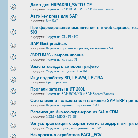
Дамп для HRPADRU_SVTD \ CE
в форуме
Форум по SAP HCM/HR и SAP SuccessFactors
Авто key press для SAP
в форуме
Вне SAP
При формировании исключения в в web-сервисе, rec
503
в форуме
Форум по XI / PI / РО
SAP Best practices
в форуме
Форум по прочим вопросам, касающимся SAP
J3RFUМ26 - выравнивание.
в форуме
Форум по модулю FI
Замена завода в сетевом графике
в форуме
Форум по модулям PS и IM
Ищу подработку SD, LE-WM, LE-TRA
в форуме
Архив резюме
Пропали затраты в ИТ 2001
в форуме
Форум по SAP HCM/HR и SAP SuccessFactors
Смена имени пользователя в окошке SAP ERP при в
в форуме
Форум по администрированию SAP
Репликация бизнес-партнеров из S/4 в CRM
в форуме
MDM / MDG / FS-BP
Запуск транзакции с вариантом из стандартной тран
в форуме
Форум по программированию в SAP
Некорректно отработала FAGL_FCV