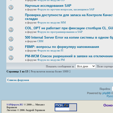
в форуме
Форум по модулю СО
Научные исследования SAP
в форуме
Форум по прочим вопросам, касающимся SAP
Проверка доступности для запаса на Контроле Качест
складах
в форуме
Форум по модулю ММ
COL_OPT не работает при фиксации столбцов CL_G
в форуме
Форум по программированию в SAP
500 Internal Server Error на копии системы в одном б
в форуме
CRM
FBMP: вопросы по формуляру напоминания
в форуме
Форум по модулю FI
PM-WCM Список разрешений в заявке на отключение
в форуме
Форум по модулю РМ
Показать сообщения за:
Поле сортир
Страница
1
из
13
[ Результатов поиска более 1000 ]
Список форумов
Перейти:
Powered by
phpBB
©
Русс
SAP
форум.RU
© 2000-... Михаил
Осно
Вершков
Логотип © 2006 Андрей Горшков