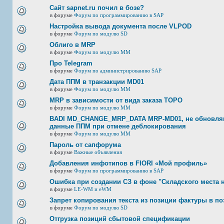
Сайт sapnet.ru почил в бозе?
в форуме
Форум по программированию в SAP
Настройка вывода документа после VLPOD
в форуме
Форум по модулю SD
Облиго в MRP
в форуме
Форум по модулю ММ
Про Telegram
в форуме
Форум по администрированию SAP
Дата ППМ в транзакции MD01
в форуме
Форум по модулю ММ
MRP в зависимости от вида заказа ТОРО
в форуме
Форум по модулю ММ
BADI MD_CHANGE_MRP_DATA MRP-MD01, не обновляю
данные ППМ при отмене деблокирования
в форуме
Форум по модулю ММ
Пароль от сапфорума
в форуме
Важные объявления
Добавления инфотипов в FIORI «Мой профиль»
в форуме
Форум по программированию в SAP
Ошибка при создании СЗ в фоне "Складского места 
в форуме
LE-WM и eWM
Запрет копирования текста из позиции фактуры в по
в форуме
Форум по модулю SD
Отгрузка позиций сбытовой спецификации