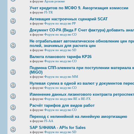
в форуме
Архив резюме
Учет кредитов по МСФО 9. Амортизация комиссии
в форуме
FI-TR
Активация настроечных сценарий SCAT
в форуме
Форум по модулю РР
Документ CO-PA (Вида F Счет фактура) добавить ана
в форуме
Форум по модулю СО
Не отрабатывает автоматическое обновление цен при
полей, значимых для расчета цен
в форуме
Форум по модулю SD
Валюта планового тарифа KP26
в форуме
Форум по модулю СО
Подмена СПП-элемента при поступлении материала к 
(MIGO)
в форуме
Форум по модулю ММ
Нулевая сумма в одной из валют у документов пере
в форуме
Форум по модулю СО
Изменение данных лизингового контракта ретроспек
в форуме
Форум по модулям RE и RE-FX
Расчёт тарифов для видов работ
в форуме
Форум по модулю СО
Переход с нелинейной на линейную амортизацию
в форуме
FI-AA
SAP S/4HANA - APIs for Sales
в форуме
Форум по модулю SD