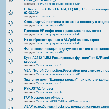
CRMD_ORDERADM_I?
в форуме
Форум по программированию в SAP
IT Recruitment 365 - FI-TRM, FI (НДС), PS, FI (взаимор
07.08.2024
в форуме
Архив вакансий
Связь партий поставки в заказе на поставку с входя
в форуме
Форум по модулю ММ
Привязка HR-инфо типа к рассылке по эл. почте
в форуме
Форум по программированию в SAP
Не отображает данные в ALVgrid на весь экран
в форуме
Форум по программированию в SAP
Финансовая позиция в документе снятия с консигнац
в форуме
Форум по модулю ММ
Курс AC512 "МВЗ Расширенные функции" от SAPland
кворум!
в форуме
Форум по модулю СО
VBA. Пустой Connection.Description при запуске с п
в форуме
Форум по программированию в SAP
Значение поля "Единица тарифа" при расчёте тариф
в форуме
Форум по модулю СО
RVKUSTA1 for user
в форуме
Форум по модулю SD
ГАР Московская область
в форуме
Форум по SAP HCM/HR и SAP SuccessFactors
ABAP-разработчик (freelance, полная/частичная занят