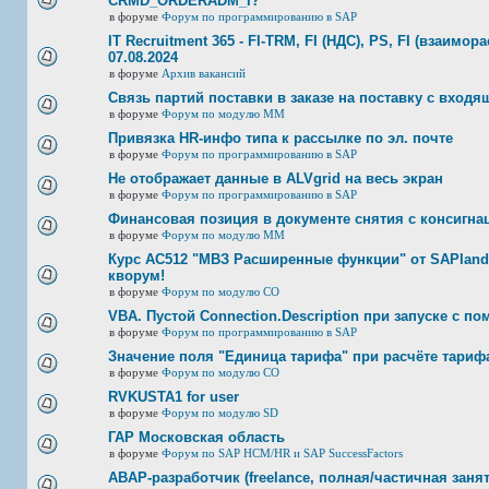
CRMD_ORDERADM_I?
в форуме
Форум по программированию в SAP
IT Recruitment 365 - FI-TRM, FI (НДС), PS, FI (взаимор
07.08.2024
в форуме
Архив вакансий
Связь партий поставки в заказе на поставку с входя
в форуме
Форум по модулю ММ
Привязка HR-инфо типа к рассылке по эл. почте
в форуме
Форум по программированию в SAP
Не отображает данные в ALVgrid на весь экран
в форуме
Форум по программированию в SAP
Финансовая позиция в документе снятия с консигнац
в форуме
Форум по модулю ММ
Курс AC512 "МВЗ Расширенные функции" от SAPland
кворум!
в форуме
Форум по модулю СО
VBA. Пустой Connection.Description при запуске с п
в форуме
Форум по программированию в SAP
Значение поля "Единица тарифа" при расчёте тариф
в форуме
Форум по модулю СО
RVKUSTA1 for user
в форуме
Форум по модулю SD
ГАР Московская область
в форуме
Форум по SAP HCM/HR и SAP SuccessFactors
ABAP-разработчик (freelance, полная/частичная занят