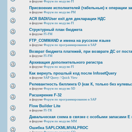
в форуме
Форум по модулю FI
Присвоение исполнителей (табельные) к операции з
в форуме
Форум по модулю РМ
ACR BADI/User exit для декларации НДС
в форуме
Форум по модулю FI
Структурный план бюджета
в форуме
FI-FM
FTP_COMMAND и имена на русском языке
в форуме
Форум по программированию в SAP
Возврат бюджета платежей, при возврате ДС от пост
в форуме
FI-FM
Архивация дополнительного регистра
в форуме
Форум по модулю FI
Как вернуть прошлый код после InfosetQuery
в форуме
SAP Query / Quick View
Релевантность биллинга О (как К, только без нулевых
в форуме
Форум по модулю SD
Расширение F-32
в форуме
Форум по программированию в SAP
Flow Builder Lite
в форуме
FI-TR
Давальческая схема в связке с особыми запасами E 
в форуме
Форум по модулю ММ
Ошибка SAPLCKMLMVALPROC