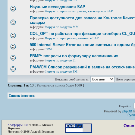
в форуме
Форум по модулю СО
Научные исследования SAP
в форуме
Форум по прочим вопросам, касающимся SAP
Проверка доступности для запаса на Контроле Качест
складах
в форуме
Форум по модулю ММ
COL_OPT не работает при фиксации столбцов CL_G
в форуме
Форум по программированию в SAP
500 Internal Server Error на копии системы в одном б
в форуме
CRM
FBMP: вопросы по формуляру напоминания
в форуме
Форум по модулю FI
PM-WCM Список разрешений в заявке на отключение
в форуме
Форум по модулю РМ
Показать сообщения за:
Поле сортир
Страница
1
из
13
[ Результатов поиска более 1000 ]
Список форумов
Перейти:
Powered by
phpBB
©
Русс
SAP
форум.RU
© 2000-... Михаил
Осно
Вершков
Логотип © 2006 Андрей Горшков