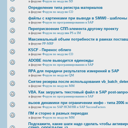
в форуме
Форум по модулю SD
Определение типа регистра материалов
в форуме
Форум по модулю СО
файлы с картинками при выводе в SMW0 - шаблоны
в форуме
Форум по программированию в SAP
Переприсвоение СПП-элемента другому проекту
в форуме
Форум по модулям PS и IM
Максимальный объем потребности в рамках постав
в форуме
PP-MRP
KSCF - Перенос облиго
в форуме
Форум по модулю СО
ADOBE поле выводится единожды
в форуме
Форум по программированию в SAP
RPA для передачи результатов измерений в SAP
в форуме
Форум по модулю QM
Снятие резерва после испольщования vb_batch_deter
в форуме
Форум по модулю ММ
VBA. Как загрузить текстовый файл в SAP post-запр
в форуме
Форум по программированию в SAP
вызов динамики при ограничении инфо - типа 2006 н
в форуме
Форум по SAP HCM/HR и SAP SuccessFactors
ПМ и сторно в разных периодах
в форуме
Форум по модулю ММ
Подскажите, какие шаги надо сделать чтобы активир