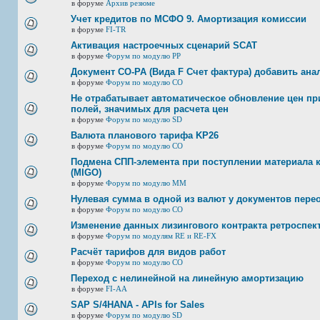
в форуме
Архив резюме
Учет кредитов по МСФО 9. Амортизация комиссии
в форуме
FI-TR
Активация настроечных сценарий SCAT
в форуме
Форум по модулю РР
Документ CO-PA (Вида F Счет фактура) добавить ана
в форуме
Форум по модулю СО
Не отрабатывает автоматическое обновление цен при
полей, значимых для расчета цен
в форуме
Форум по модулю SD
Валюта планового тарифа KP26
в форуме
Форум по модулю СО
Подмена СПП-элемента при поступлении материала к 
(MIGO)
в форуме
Форум по модулю ММ
Нулевая сумма в одной из валют у документов пере
в форуме
Форум по модулю СО
Изменение данных лизингового контракта ретроспек
в форуме
Форум по модулям RE и RE-FX
Расчёт тарифов для видов работ
в форуме
Форум по модулю СО
Переход с нелинейной на линейную амортизацию
в форуме
FI-AA
SAP S/4HANA - APIs for Sales
в форуме
Форум по модулю SD