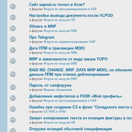
Сайт sapnet.ru почил в бозе?
в форуме
Форум по программированию в SAP
Настройка вывода документа после VLPOD
в форуме
Форум по модулю SD
Облиго в MRP
в форуме
Форум по модулю ММ
Про Telegram
в форуме
Форум по администрированию SAP
Дата ППМ в транзакции MD01
в форуме
Форум по модулю ММ
MRP в зависимости от вида заказа ТОРО
в форуме
Форум по модулю ММ
BADI MD_CHANGE_MRP_DATA MRP-MD01, не обновляю
данные ППМ при отмене деблокирования
в форуме
Форум по модулю ММ
Пароль от сапфорума
в форуме
Важные объявления
Добавления инфотипов в FIORI «Мой профиль»
в форуме
Форум по программированию в SAP
Ошибка при создании СЗ в фоне "Складского места 
в форуме
LE-WM и eWM
Запрет копирования текста из позиции фактуры в по
в форуме
Форум по модулю SD
Отгрузка позиций сбытовой спецификации