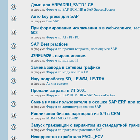
Дамп для HRPADRU_SVTD \ CE
в форуме
Форум по SAP HCM/HR и SAP SuccessFactors
Авто key press для SAP
в форуме
Вне SAP
При формировании исключения в в web-сервисе, rec
503
в форуме
Форум по XI / PI / РО
SAP Best practices
в форуме
Форум по прочим вопросам, касающимся SAP
J3RFUМ26 - выравнивание.
в форуме
Форум по модулю FI
Замена завода в сетевом графике
в форуме
Форум по модулям PS и IM
Ищу подработку SD, LE-WM, LE-TRA
в форуме
Архив резюме
Пропали затраты в ИТ 2001
в форуме
Форум по SAP HCM/HR и SAP SuccessFactors
Смена имени пользователя в окошке SAP ERP при в
в форуме
Форум по администрированию SAP
Репликация бизнес-партнеров из S/4 в CRM
в форуме
MDM / MDG / FS-BP
Запуск транзакции с вариантом из стандартной тран
в форуме
Форум по программированию в SAP
Некорректно отработала FAGL_FCV