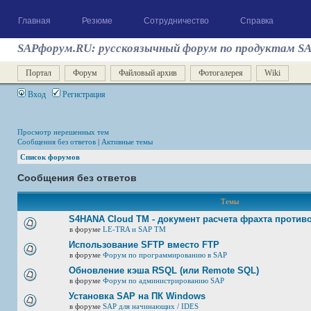
Главная
Резюме
Сотрудничество
Справка
SAPфорум.RU: русскоязычный форум по продуктам S
Портал
Форум
Файловый архив
Фотогалерея
Wiki
Вход
Регистрация
Просмотр нерешенных тем
Сообщения без ответов
|
Активные темы
Список форумов
Сообщения без ответов
Темы
S4HANA Cloud TM - документ расчета фрахта против
в форуме
LE-TRA и SAP TM
Использование SFTP вместо FTP
в форуме
Форум по программированию в SAP
Обновление кэша RSQL (или Remote SQL)
в форуме
Форум по администрированию SAP
Установка SAP на ПК Windows
в форуме
SAP для начинающих / IDES