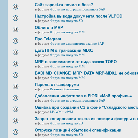
Сайт sapnet.ru почил в бозе?
в форуме
Форум по программированию в SAP
Настройка вывода документа после VLPOD
в форуме
Форум по модулю SD
Облиго в MRP
в форуме
Форум по модулю ММ
Про Telegram
в форуме
Форум по администрированию SAP
Дата ППМ в транзакции MD01
в форуме
Форум по модулю ММ
MRP в зависимости от вида заказа ТОРО
в форуме
Форум по модулю ММ
BADI MD_CHANGE_MRP_DATA MRP-MD01, не обновл
в форуме
Форум по модулю ММ
Пароль от сапфорума
в форуме
Важные объявления
Добавления инфотипов в FIORI «Мой профиль»
в форуме
Форум по программированию в SAP
Ошибка при создании СЗ в фоне "Складского мест
в форуме
LE-WM и eWM
Запрет копирования текста из позиции фактуры в 
в форуме
Форум по модулю SD
Отгрузка позиций сбытовой спецификации
в форуме
Форум по модулю SD