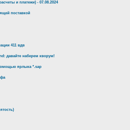
орасчеты и платежи) - 07.08.2024
дящей поставкой
ации 411 вдв
d: давайте наберем кворум!
 помощью ярлыка *.sap
ифа
нятость)