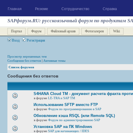
Главная
Резюме
Сотрудничество
Справка
SAPфорум.RU: русскоязычный форум по продуктам S
Портал
Форум
Файловый архив
Фотогалерея
Wiki
Вход
Регистрация
Просмотр нерешенных тем
Сообщения без ответов
|
Активные темы
Список форумов
Сообщения без ответов
S4HANA Cloud TM - документ расчета фрахта прот
в форуме
LE-TRA и SAP TM
Использование SFTP вместо FTP
в форуме
Форум по программированию в SAP
Обновление кэша RSQL (или Remote SQL)
в форуме
Форум по администрированию SAP
Установка SAP на ПК Windows
в форуме
SAP для начинающих / IDES