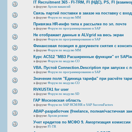
IT Recruitment 365 - FI-TRM, FI (НДС), PS, FI (взаим
в форуме
Архив вакансий
Связь партий поставки в заказе на поставку с вхо
в форуме
Форум по модулю ММ
Привязка HR-инфо типа к рассылке по эл. почте
в форуме
Форум по программированию в SAP
Не отображает данные в ALVgrid на весь экран
в форуме
Форум по программированию в SAP
Финансовая позиция в документе снятия с консигн
в форуме
Форум по модулю ММ
Курс AC512 "МВЗ Расширенные функции" от SAPlan
в форуме
Форум по модулю СО
VBA. Пустой Connection.Description при запуске с
в форуме
Форум по программированию в SAP
Значение поля "Единица тарифа" при расчёте тар
в форуме
Форум по модулю СО
RVKUSTA1 for user
в форуме
Форум по модулю SD
ГАР Московская область
в форуме
Форум по SAP HCM/HR и SAP SuccessFactors
ABAP-разработчик (freelance, полная/частичная за
в форуме
Архив резюме
Учет кредитов по МСФО 9. Амортизация комиссии
в форуме
FI-TR