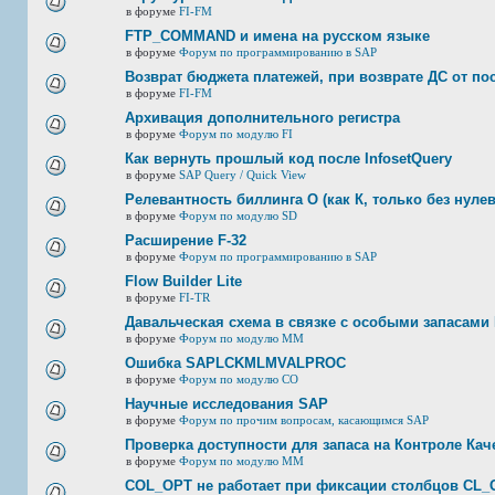
в форуме
FI-FM
FTP_COMMAND и имена на русском языке
в форуме
Форум по программированию в SAP
Возврат бюджета платежей, при возврате ДС от по
в форуме
FI-FM
Архивация дополнительного регистра
в форуме
Форум по модулю FI
Как вернуть прошлый код после InfosetQuery
в форуме
SAP Query / Quick View
Релевантность биллинга О (как К, только без нулев
в форуме
Форум по модулю SD
Расширение F-32
в форуме
Форум по программированию в SAP
Flow Builder Lite
в форуме
FI-TR
Давальческая схема в связке с особыми запасами 
в форуме
Форум по модулю ММ
Ошибка SAPLCKMLMVALPROC
в форуме
Форум по модулю СО
Научные исследования SAP
в форуме
Форум по прочим вопросам, касающимся SAP
Проверка доступности для запаса на Контроле Каче
в форуме
Форум по модулю ММ
COL_OPT не работает при фиксации столбцов CL_