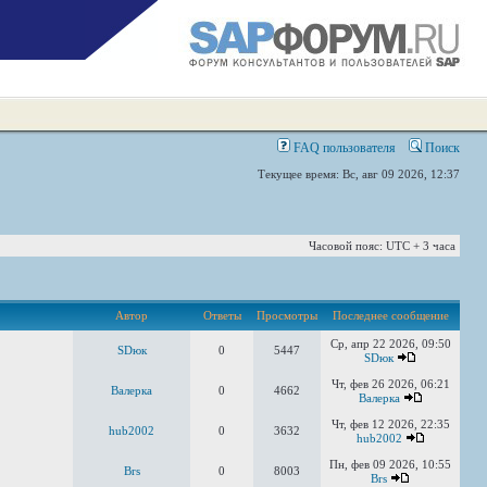
FAQ пользователя
Поиск
Текущее время: Вс, авг 09 2026, 12:37
Часовой пояс: UTC + 3 часа
Автор
Ответы
Просмотры
Последнее сообщение
Ср, апр 22 2026, 09:50
SDюк
0
5447
SDюк
Чт, фев 26 2026, 06:21
Валерка
0
4662
Валерка
Чт, фев 12 2026, 22:35
hub2002
0
3632
hub2002
Пн, фев 09 2026, 10:55
Brs
0
8003
Brs