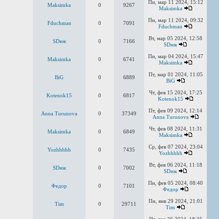
Пн, мар 11 2024, 15:12
Maksimka
0
9267
Maksimka
Пн, мар 11 2024, 09:32
Fduchman
0
7091
Fduchman
Вт, мар 05 2024, 12:58
SDюк
0
7166
SDюк
Пн, мар 04 2024, 15:47
Maksimka
0
6741
Maksimka
Пт, мар 01 2024, 11:05
BiG
0
6889
BiG
Чт, фев 15 2024, 17:25
Kotenok15
0
6817
Kotenok15
Пт, фев 09 2024, 12:14
Anna Turunova
0
37349
Anna Turunova
Чт, фев 08 2024, 11:31
Maksimka
0
6849
Maksimka
Ср, фев 07 2024, 23:04
Yozhhhhh
0
7435
Yozhhhhh
Вт, фев 06 2024, 11:18
SDюк
0
7002
SDюк
Пн, фев 05 2024, 08:40
Федор
0
7101
Федор
Пн, янв 29 2024, 21:01
Tim
0
29711
Tim