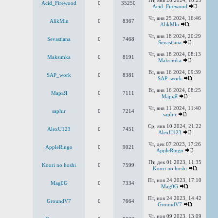
Пт, янв 26 2024, 18:25
Acid_Firewood
0
35250
Acid_Firewood
Чт, янв 25 2024, 16:46
AlikMln
0
8367
AlikMln
Чт, янв 18 2024, 20:29
Sevastiana
0
7468
Sevastiana
Чт, янв 18 2024, 08:13
Maksimka
0
8191
Maksimka
Вт, янв 16 2024, 09:39
SAP_work
0
8381
SAP_work
Вт, янв 16 2024, 08:25
MaрьЯ
0
7111
MaрьЯ
Чт, янв 11 2024, 11:40
saphir
0
7214
saphir
Ср, янв 10 2024, 21:22
AlexU123
0
7451
AlexU123
Чт, дек 07 2023, 17:26
AppleRingo
0
9021
AppleRingo
Пт, дек 01 2023, 11:35
Koori no hoshi
0
7599
Koori no hoshi
Пт, ноя 24 2023, 17:10
Mag0G
0
7334
Mag0G
Пт, ноя 24 2023, 14:42
GroundV7
0
7664
GroundV7
Чт, ноя 09 2023, 13:09