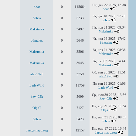
Пн, дек 22 2025, 13:38
hoar
0
145664
hoar
Чт, дек 18 2025, 17:25
SDюк
0
5233
SDюк
Пт, ноя 21 2025, 09:34
Maksimka
0
3497
Maksimka
Чт, ноя 06 2025, 17:42
bdmalex
0
3646
bdmalex
Вт, ноя 04 2025, 08:38
Maksimka
0
3506
Maksimka
Вт, окт 07 2025, 14:44
Maksimka
0
3645
Maksimka
Сб, сен 20 2025, 11:51
alex1976
0
3759
alex1976
Пт, сен 19 2025, 01:06
LadyWind
0
11759
LadyWind
Ср, июл 30 2025, 13:56
dev403k
0
5099
dev403k
Пн, апр 21 2025, 06:24
OlgaT
0
7127
OlgaT
Пн, мар 31 2025, 09:35
SDюк
0
5423
SDюк
Пн, мар 17 2025, 10:44
Завод-пароход
0
12157
Завод-пароход