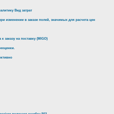
налитику Вид затрат
ри изменении в заказе полей, значимых для расчета цен
к заказу на поставку (MIGO)
реоценки.
ективно
ceiver получает ошибку 503