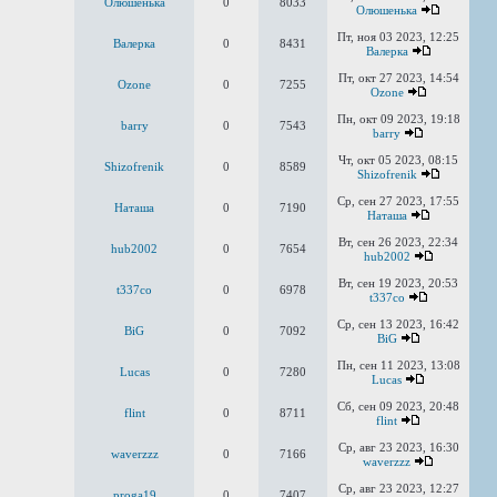
Олюшенька
0
8033
Олюшенька
Пт, ноя 03 2023, 12:25
Валерка
0
8431
Валерка
Пт, окт 27 2023, 14:54
Ozone
0
7255
Ozone
Пн, окт 09 2023, 19:18
barry
0
7543
barry
Чт, окт 05 2023, 08:15
Shizofrenik
0
8589
Shizofrenik
Ср, сен 27 2023, 17:55
Наташа
0
7190
Наташа
Вт, сен 26 2023, 22:34
hub2002
0
7654
hub2002
Вт, сен 19 2023, 20:53
t337co
0
6978
t337co
Ср, сен 13 2023, 16:42
BiG
0
7092
BiG
Пн, сен 11 2023, 13:08
Lucas
0
7280
Lucas
Сб, сен 09 2023, 20:48
flint
0
8711
flint
Ср, авг 23 2023, 16:30
waverzzz
0
7166
waverzzz
Ср, авг 23 2023, 12:27
proga19
0
7407