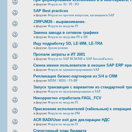
в форуме
Форум по XI / PI / РО
SAP Best practices
в форуме
Форум по прочим вопросам, касающимся SAP
J3RFUМ26 - выравнивание.
в форуме
Форум по модулю FI
Замена завода в сетевом графике
в форуме
Форум по модулям PS и IM
Ищу подработку SD, LE-WM, LE-TRA
в форуме
Архив резюме
Пропали затраты в ИТ 2001
в форуме
Форум по SAP HCM/HR и SAP SuccessFactors
Смена имени пользователя в окошке SAP ERP при
в форуме
Форум по администрированию SAP
Репликация бизнес-партнеров из S/4 в CRM
в форуме
MDM / MDG / FS-BP
Запуск транзакции с вариантом из стандартной тр
в форуме
Форум по программированию в SAP
Некорректно отработала FAGL_FCV
в форуме
Форум по модулю FI
Присвоение исполнителей (табельные) к операции
в форуме
Форум по модулю РМ
ACR BADI/User exit для декларации НДС
в форуме
Форум по модулю FI
Структурный план бюджета