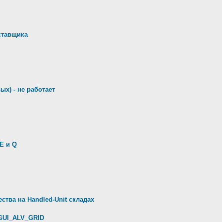
ставщика
ых) - не работает
E и Q
ства на Handled-Unit складах
GUI_ALV_GRID