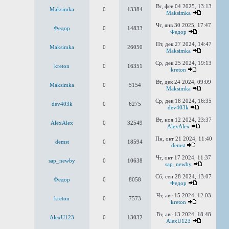
Вт, фев 04 2025, 13:13
Maksimka
0
13384
Maksimka
Чт, янв 30 2025, 17:47
Федор
0
14833
Федор
Пт, дек 27 2024, 14:47
Maksimka
0
26050
Maksimka
Ср, дек 25 2024, 19:13
kreton
0
16351
kreton
Вт, дек 24 2024, 09:09
Maksimka
0
5154
Maksimka
Ср, дек 18 2024, 16:35
dev403k
0
6275
dev403k
Вт, ноя 12 2024, 23:37
AlexAlex
0
32549
AlexAlex
Пн, окт 21 2024, 11:40
demst
0
18594
demst
Чт, окт 17 2024, 11:37
sap_newby
0
10638
sap_newby
Сб, сен 28 2024, 13:07
Федор
0
8058
Федор
Чт, авг 15 2024, 12:03
kreton
0
7573
kreton
Вт, авг 13 2024, 18:48
AlexU123
0
13032
AlexU123