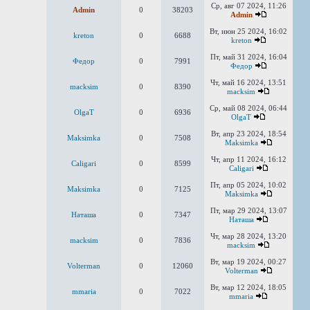
Ср, авг 07 2024, 11:26
Admin
0
38203
Admin
Вт, июн 25 2024, 16:02
kreton
0
6688
kreton
Пт, май 31 2024, 16:04
Федор
0
7991
Федор
Чт, май 16 2024, 13:51
macksim
0
8390
macksim
Ср, май 08 2024, 06:44
OlgaT
0
6936
OlgaT
Вт, апр 23 2024, 18:54
Maksimka
0
7508
Maksimka
Чт, апр 11 2024, 16:12
Caligari
0
8599
Caligari
Пт, апр 05 2024, 10:02
Maksimka
0
7125
Maksimka
Пт, мар 29 2024, 13:07
Наташа
0
7347
Наташа
Чт, мар 28 2024, 13:20
macksim
0
7836
macksim
Вт, мар 19 2024, 00:27
Volterman
0
12060
Volterman
Вт, мар 12 2024, 18:05
mmaria
0
7022
mmaria