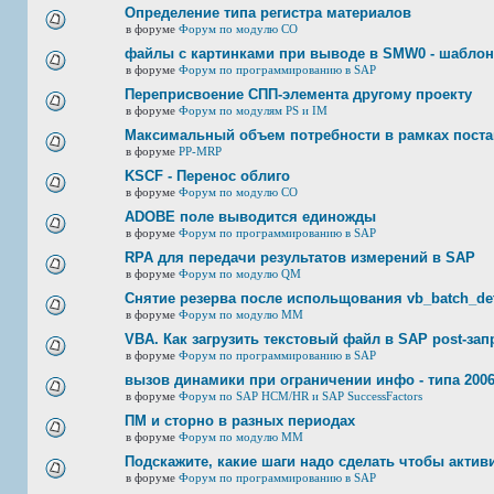
Определение типа регистра материалов
в форуме
Форум по модулю СО
файлы с картинками при выводе в SMW0 - шабло
в форуме
Форум по программированию в SAP
Переприсвоение СПП-элемента другому проекту
в форуме
Форум по модулям PS и IM
Максимальный объем потребности в рамках пост
в форуме
PP-MRP
KSCF - Перенос облиго
в форуме
Форум по модулю СО
ADOBE поле выводится единожды
в форуме
Форум по программированию в SAP
RPA для передачи результатов измерений в SAP
в форуме
Форум по модулю QM
Снятие резерва после испольщования vb_batch_det
в форуме
Форум по модулю ММ
VBA. Как загрузить текстовый файл в SAP post-за
в форуме
Форум по программированию в SAP
вызов динамики при ограничении инфо - типа 2006
в форуме
Форум по SAP HCM/HR и SAP SuccessFactors
ПМ и сторно в разных периодах
в форуме
Форум по модулю ММ
Подскажите, какие шаги надо сделать чтобы акт
в форуме
Форум по программированию в SAP