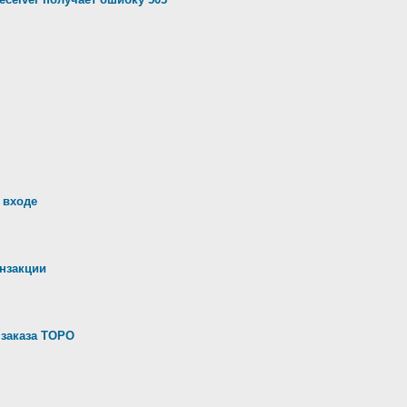
 входе
анзакции
 заказа ТОРО