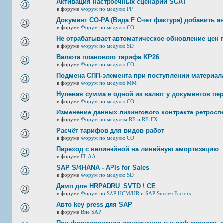
Активация настроечных сценарий SCAT
в форуме
Форум по модулю РР
Документ CO-PA (Вида F Счет фактура) добавить а
в форуме
Форум по модулю СО
Не отрабатывает автоматическое обновление цен п
в форуме
Форум по модулю SD
Валюта планового тарифа KP26
в форуме
Форум по модулю СО
Подмена СПП-элемента при поступлении материала 
в форуме
Форум по модулю ММ
Нулевая сумма в одной из валют у документов пе
в форуме
Форум по модулю СО
Изменение данных лизингового контракта ретросп
в форуме
Форум по модулям RE и RE-FX
Расчёт тарифов для видов работ
в форуме
Форум по модулю СО
Переход с нелинейной на линейную амортизацию
в форуме
FI-AA
SAP S/4HANA - APIs for Sales
в форуме
Форум по модулю SD
Дамп для HRPADRU_SVTD \ CE
в форуме
Форум по SAP HCM/HR и SAP SuccessFactors
Авто key press для SAP
в форуме
Вне SAP
При формировании исключения в в web-сервисе, re