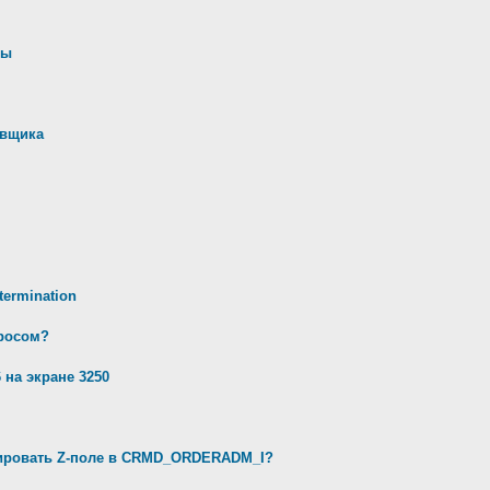
ны
авщика
ermination
просом?
 на экране 3250
ивировать Z-поле в CRMD_ORDERADM_I?