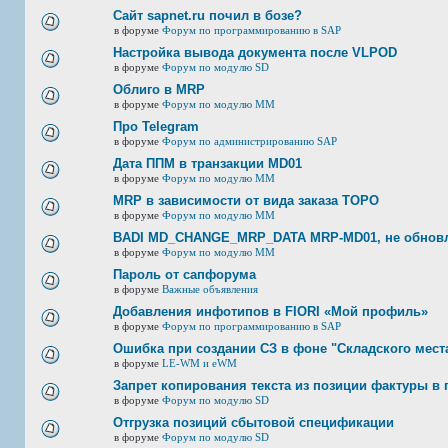
Сайт sapnet.ru почил в бозе?
в форуме
Форум по программированию в SAP
Настройка вывода документа после VLPOD
в форуме
Форум по модулю SD
Облиго в MRP
в форуме
Форум по модулю ММ
Про Telegram
в форуме
Форум по администрированию SAP
Дата ППМ в транзакции MD01
в форуме
Форум по модулю ММ
MRP в зависимости от вида заказа ТОРО
в форуме
Форум по модулю ММ
BADI MD_CHANGE_MRP_DATA MRP-MD01, не обновл
в форуме
Форум по модулю ММ
Пароль от сапфорума
в форуме
Важные объявления
Добавления инфотипов в FIORI «Мой профиль»
в форуме
Форум по программированию в SAP
Ошибка при создании СЗ в фоне "Складского мест
в форуме
LE-WM и eWM
Запрет копирования текста из позиции фактуры в 
в форуме
Форум по модулю SD
Отгрузка позиций сбытовой спецификации
в форуме
Форум по модулю SD