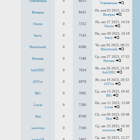
Олюшенька
0
8033
Олюшенька
Пт, ноя 03 2023, 12:25
Валерка
0
8431
Валерка
Пт, окт 27 2023, 14:54
Ozone
0
7252
Ozone
Пн, окт 09 2023, 19:18
barry
0
7543
barry
Чт, окт 05 2023, 08:15
Shizofrenik
0
8588
Shizofrenik
Ср, сен 27 2023, 17:55
Наташа
0
7189
Наташа
Вт, сен 26 2023, 22:34
hub2002
0
7654
hub2002
Вт, сен 19 2023, 20:53
t337co
0
6978
t337co
Ср, сен 13 2023, 16:42
BiG
0
7092
BiG
Пн, сен 11 2023, 13:08
Lucas
0
7280
Lucas
Сб, сен 09 2023, 20:48
flint
0
8709
flint
Ср, авг 23 2023, 16:30
waverzzz
0
7166
waverzzz
Ср, авг 23 2023, 12:27
proga19
0
7407