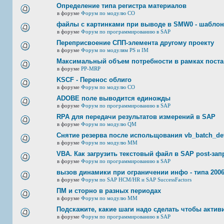
Определение типа регистра материалов
в форуме
Форум по модулю СО
файлы с картинками при выводе в SMW0 - шабло
в форуме
Форум по программированию в SAP
Переприсвоение СПП-элемента другому проекту
в форуме
Форум по модулям PS и IM
Максимальный объем потребности в рамках пост
в форуме
PP-MRP
KSCF - Перенос облиго
в форуме
Форум по модулю СО
ADOBE поле выводится единожды
в форуме
Форум по программированию в SAP
RPA для передачи результатов измерений в SAP
в форуме
Форум по модулю QM
Снятие резерва после испольщования vb_batch_det
в форуме
Форум по модулю ММ
VBA. Как загрузить текстовый файл в SAP post-за
в форуме
Форум по программированию в SAP
вызов динамики при ограничении инфо - типа 2006
в форуме
Форум по SAP HCM/HR и SAP SuccessFactors
ПМ и сторно в разных периодах
в форуме
Форум по модулю ММ
Подскажите, какие шаги надо сделать чтобы акт
в форуме
Форум по программированию в SAP