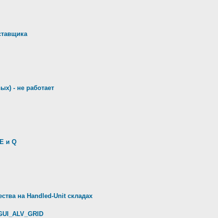
ставщика
ых) - не работает
E и Q
ства на Handled-Unit складах
GUI_ALV_GRID