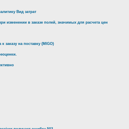
налитику Вид затрат
ри изменении в заказе полей, значимых для расчета цен
к заказу на поставку (MIGO)
реоценки.
ективно
ceiver получает ошибку 503