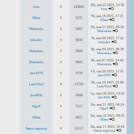
Пн, дек 22 2025, 13:38
hoar
0
145663
hoar
Чт, дек 18 2025, 17:25
SDюк
0
5231
SDюк
Пт, ноя 21 2025, 09:34
Maksimka
0
3497
Maksimka
Чт, ноя 06 2025, 17:42
bdmalex
0
3646
bdmalex
Вт, ноя 04 2025, 08:38
Maksimka
0
3506
Maksimka
Вт, окт 07 2025, 14:44
Maksimka
0
3645
Maksimka
Сб, сен 20 2025, 11:51
alex1976
0
3759
alex1976
Пт, сен 19 2025, 01:06
LadyWind
0
11759
LadyWind
Ср, июл 30 2025, 13:56
dev403k
0
5098
dev403k
Пн, апр 21 2025, 06:24
OlgaT
0
7127
OlgaT
Пн, мар 31 2025, 09:35
SDюк
0
5422
SDюк
Пн, мар 17 2025, 10:44
Завод-пароход
0
12157
Завод-пароход