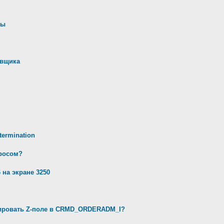
ны
авщика
ermination
просом?
 на экране 3250
ивировать Z-поле в CRMD_ORDERADM_I?