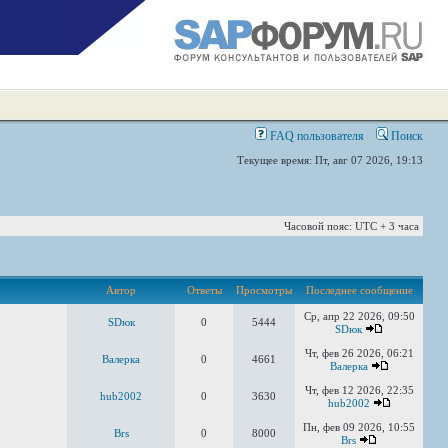
FAQ пользователя
Поиск
Текущее время: Пт, авг 07 2026, 19:13
Часовой пояс: UTC + 3 часа
Автор
Ответы
Просмотры
Последнее сообщение
Ср, апр 22 2026, 09:50
SDюк
0
5444
SDюк
Чт, фев 26 2026, 06:21
Валерка
0
4661
Валерка
Чт, фев 12 2026, 22:35
hub2002
0
3630
hub2002
Пн, фев 09 2026, 10:55
Brs
0
8000
Brs