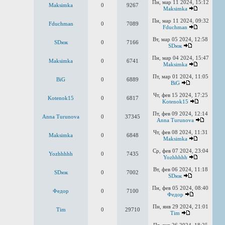
Пн, мар 11 2024, 15:12
Maksimka
0
9267
Maksimka
Пн, мар 11 2024, 09:32
Fduchman
0
7089
Fduchman
Вт, мар 05 2024, 12:58
SDюк
0
7166
SDюк
Пн, мар 04 2024, 15:47
Maksimka
0
6741
Maksimka
Пт, мар 01 2024, 11:05
BiG
0
6889
BiG
Чт, фев 15 2024, 17:25
Kotenok15
0
6817
Kotenok15
Пт, фев 09 2024, 12:14
Anna Turunova
0
37345
Anna Turunova
Чт, фев 08 2024, 11:31
Maksimka
0
6848
Maksimka
Ср, фев 07 2024, 23:04
Yozhhhhh
0
7435
Yozhhhhh
Вт, фев 06 2024, 11:18
SDюк
0
7002
SDюк
Пн, фев 05 2024, 08:40
Федор
0
7100
Федор
Пн, янв 29 2024, 21:01
Tim
0
29710
Tim