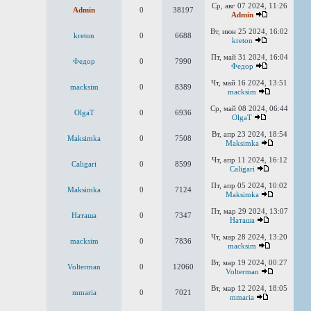
Ср, авг 07 2024, 11:26
Admin
0
38197
Admin
Вт, июн 25 2024, 16:02
kreton
0
6688
kreton
Пт, май 31 2024, 16:04
Федор
0
7990
Федор
Чт, май 16 2024, 13:51
macksim
0
8389
macksim
Ср, май 08 2024, 06:44
OlgaT
0
6936
OlgaT
Вт, апр 23 2024, 18:54
Maksimka
0
7508
Maksimka
Чт, апр 11 2024, 16:12
Caligari
0
8599
Caligari
Пт, апр 05 2024, 10:02
Maksimka
0
7124
Maksimka
Пт, мар 29 2024, 13:07
Наташа
0
7347
Наташа
Чт, мар 28 2024, 13:20
macksim
0
7836
macksim
Вт, мар 19 2024, 00:27
Volterman
0
12060
Volterman
Вт, мар 12 2024, 18:05
mmaria
0
7021
mmaria