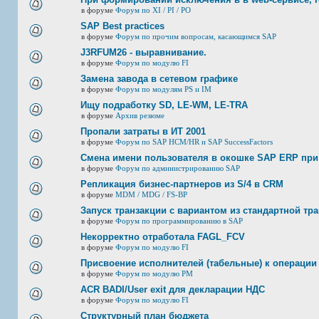
в форуме
Форум по XI / PI / РО
SAP Best practices
в форуме
Форум по прочим вопросам, касающимся SAP
J3RFUМ26 - выравнивание.
в форуме
Форум по модулю FI
Замена завода в сетевом графике
в форуме
Форум по модулям PS и IM
Ищу подработку SD, LE-WM, LE-TRA
в форуме
Архив резюме
Пропали затраты в ИТ 2001
в форуме
Форум по SAP HCM/HR и SAP SuccessFactors
Смена имени пользователя в окошке SAP ERP при
в форуме
Форум по администрированию SAP
Репликация бизнес-партнеров из S/4 в CRM
в форуме
MDM / MDG / FS-BP
Запуск транзакции с вариантом из стандартной тр
в форуме
Форум по программированию в SAP
Некорректно отработала FAGL_FCV
в форуме
Форум по модулю FI
Присвоение исполнителей (табельные) к операции
в форуме
Форум по модулю РМ
ACR BADI/User exit для декларации НДС
в форуме
Форум по модулю FI
Структурный план бюджета