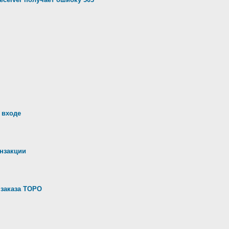
 входе
анзакции
 заказа ТОРО