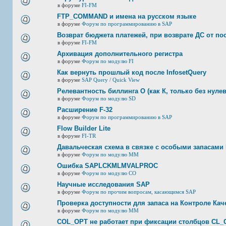
в форуме
FI-FM
FTP_COMMAND и имена на русском языке
в форуме
Форум по программированию в SAP
Возврат бюджета платежей, при возврате ДС от по
в форуме
FI-FM
Архивация дополнительного регистра
в форуме
Форум по модулю FI
Как вернуть прошлый код после InfosetQuery
в форуме
SAP Query / Quick View
Релевантность биллинга О (как К, только без нулев
в форуме
Форум по модулю SD
Расширение F-32
в форуме
Форум по программированию в SAP
Flow Builder Lite
в форуме
FI-TR
Давальческая схема в связке с особыми запасами 
в форуме
Форум по модулю ММ
Ошибка SAPLCKMLMVALPROC
в форуме
Форум по модулю СО
Научные исследования SAP
в форуме
Форум по прочим вопросам, касающимся SAP
Проверка доступности для запаса на Контроле Каче
в форуме
Форум по модулю ММ
COL_OPT не работает при фиксации столбцов CL_