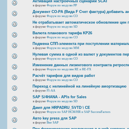
Активация настроечных сценарий SCAT
в форуме
Форум по модулю РР
Документ CO-PA (Вида F Счет фактура) добавить а
в форуме
Форум по модулю СО
Не отрабатывает автоматическое обновление цен п
в форуме
Форум по модулю SD
Валюта планового тарифа KP26
в форуме
Форум по модулю СО
Подмена СПП-элемента при поступлении материала 
в форуме
Форум по модулю ММ
Нулевая сумма в одной из валют у документов пе
в форуме
Форум по модулю СО
Изменение данных лизингового контракта ретросп
в форуме
Форум по модулям RE и RE-FX
Расчёт тарифов для видов работ
в форуме
Форум по модулю СО
Переход с нелинейной на линейную амортизацию
в форуме
FI-AA
SAP S/4HANA - APIs for Sales
в форуме
Форум по модулю SD
Дамп для HRPADRU_SVTD \ CE
в форуме
Форум по SAP HCM/HR и SAP SuccessFactors
Авто key press для SAP
в форуме
Вне SAP
При формировании исключения в в web-сервисе, re