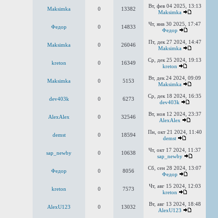
Вт, фев 04 2025, 13:13
Maksimka
0
13382
Maksimka
Чт, янв 30 2025, 17:47
Федор
0
14833
Федор
Пт, дек 27 2024, 14:47
Maksimka
0
26046
Maksimka
Ср, дек 25 2024, 19:13
kreton
0
16349
kreton
Вт, дек 24 2024, 09:09
Maksimka
0
5153
Maksimka
Ср, дек 18 2024, 16:35
dev403k
0
6273
dev403k
Вт, ноя 12 2024, 23:37
AlexAlex
0
32546
AlexAlex
Пн, окт 21 2024, 11:40
demst
0
18594
demst
Чт, окт 17 2024, 11:37
sap_newby
0
10638
sap_newby
Сб, сен 28 2024, 13:07
Федор
0
8056
Федор
Чт, авг 15 2024, 12:03
kreton
0
7573
kreton
Вт, авг 13 2024, 18:48
AlexU123
0
13032
AlexU123