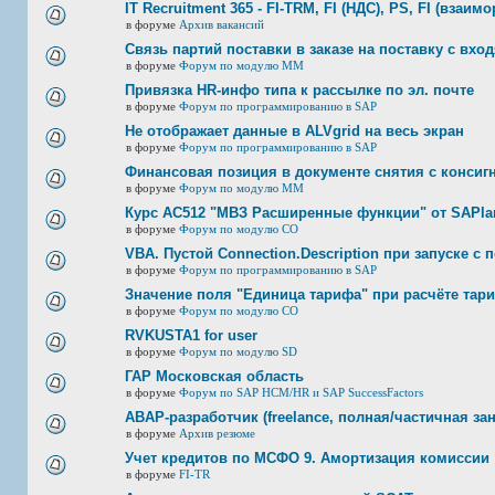
IT Recruitment 365 - FI-TRM, FI (НДС), PS, FI (взаим
в форуме
Архив вакансий
Связь партий поставки в заказе на поставку с вхо
в форуме
Форум по модулю ММ
Привязка HR-инфо типа к рассылке по эл. почте
в форуме
Форум по программированию в SAP
Не отображает данные в ALVgrid на весь экран
в форуме
Форум по программированию в SAP
Финансовая позиция в документе снятия с консигн
в форуме
Форум по модулю ММ
Курс AC512 "МВЗ Расширенные функции" от SAPlan
в форуме
Форум по модулю СО
VBA. Пустой Connection.Description при запуске с
в форуме
Форум по программированию в SAP
Значение поля "Единица тарифа" при расчёте тар
в форуме
Форум по модулю СО
RVKUSTA1 for user
в форуме
Форум по модулю SD
ГАР Московская область
в форуме
Форум по SAP HCM/HR и SAP SuccessFactors
ABAP-разработчик (freelance, полная/частичная за
в форуме
Архив резюме
Учет кредитов по МСФО 9. Амортизация комиссии
в форуме
FI-TR