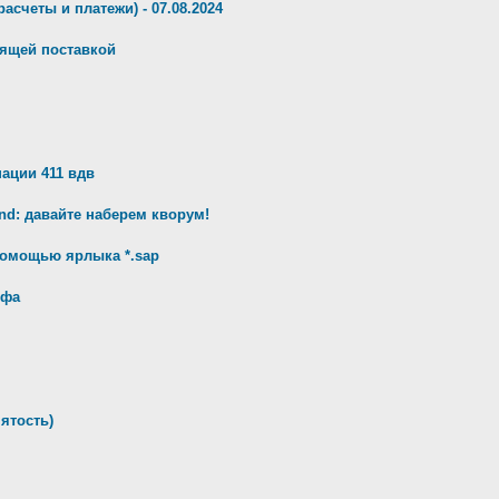
орасчеты и платежи) - 07.08.2024
дящей поставкой
ации 411 вдв
d: давайте наберем кворум!
 помощью ярлыка *.sap
ифа
нятость)