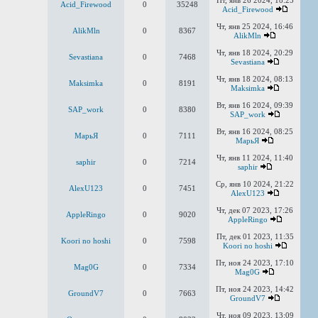
Пт, янв 26 2024, 18:25
Acid_Firewood
0
35248
Acid_Firewood
Чт, янв 25 2024, 16:46
AlikMln
0
8367
AlikMln
Чт, янв 18 2024, 20:29
Sevastiana
0
7468
Sevastiana
Чт, янв 18 2024, 08:13
Maksimka
0
8191
Maksimka
Вт, янв 16 2024, 09:39
SAP_work
0
8380
SAP_work
Вт, янв 16 2024, 08:25
MaрьЯ
0
7111
MaрьЯ
Чт, янв 11 2024, 11:40
saphir
0
7214
saphir
Ср, янв 10 2024, 21:22
AlexU123
0
7451
AlexU123
Чт, дек 07 2023, 17:26
AppleRingo
0
9020
AppleRingo
Пт, дек 01 2023, 11:35
Koori no hoshi
0
7598
Koori no hoshi
Пт, ноя 24 2023, 17:10
Mag0G
0
7334
Mag0G
Пт, ноя 24 2023, 14:42
GroundV7
0
7663
GroundV7
Чт, ноя 09 2023, 13:09