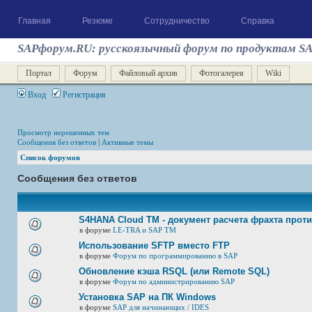
Главная
Резюме
Сотрудничество
Справка
SAPфорум.RU: русскоязычный форум по продуктам S
Портал
Форум
Файловый архив
Фотогалерея
Wiki
Вход
Регистрация
Просмотр нерешенных тем
Сообщения без ответов
|
Активные темы
Список форумов
Сообщения без ответов
S4HANA Cloud TM - документ расчета фрахта прот
в форуме
LE-TRA и SAP TM
Использование SFTP вместо FTP
в форуме
Форум по программированию в SAP
Обновление кэша RSQL (или Remote SQL)
в форуме
Форум по администрированию SAP
Установка SAP на ПК Windows
в форуме
SAP для начинающих / IDES