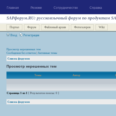
Главная
Резюме
Сотрудничество
Справка
SAPфорум.RU: русскоязычный форум по продуктам S
Портал
Форум
Файловый архив
Фотогалерея
Wiki
Вход
Регистрация
Просмотр нерешенных тем
Сообщения без ответов
|
Активные темы
Список форумов
Просмотр нерешенных тем
Темы
Автор
Страница
1
из
1
[ Результатов поиска: 0 ]
Список форумов