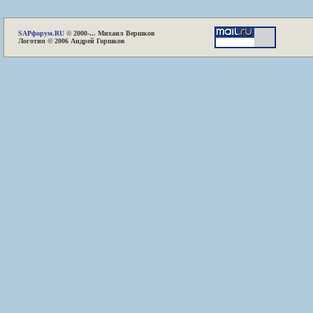
SAP
форум.RU
© 2000-... Михаил Вершков
Логотип © 2006 Андрей Горшков