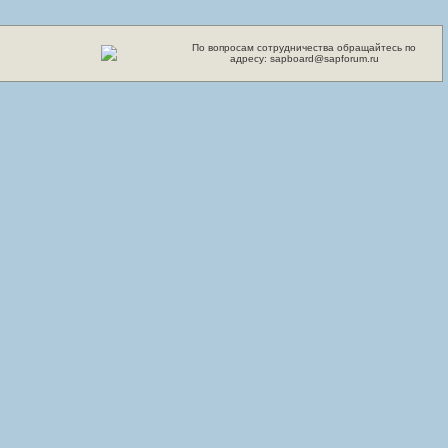
По вопросам сотрудничества обращайтесь по
адресу: sapboard@sapforum.ru