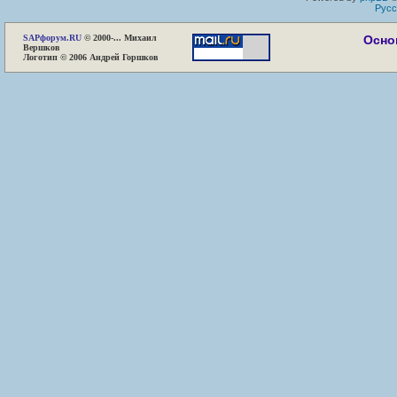
Русс
SAP
форум.RU
© 2000-... Михаил
Осно
Вершков
Логотип © 2006 Андрей Горшков