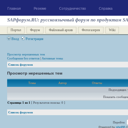
Главная
Резюме
Сотрудничество
Справка
SAPфорум.RU: русскоязычный форум по продуктам S
Портал
Форум
Файловый архив
Фотогалерея
Wiki
Вход
Регистрация
Просмотр нерешенных тем
Сообщения без ответов
|
Активные темы
Список форумов
Просмотр нерешенных тем
Темы
Автор
Ответы
Подходящих т
Показать сообщен
Страница
1
из
1
[ Результатов поиска: 0 ]
Список форумов
Перейти:
Powered by
phpBB
©