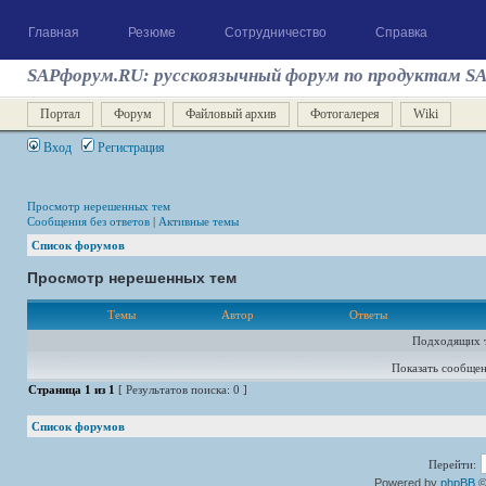
Главная
Резюме
Сотрудничество
Справка
SAPфорум.RU: русскоязычный форум по продуктам S
Портал
Форум
Файловый архив
Фотогалерея
Wiki
Вход
Регистрация
Просмотр нерешенных тем
Сообщения без ответов
|
Активные темы
Список форумов
Просмотр нерешенных тем
Темы
Автор
Ответы
Подходящих т
Показать сообщен
Страница
1
из
1
[ Результатов поиска: 0 ]
Список форумов
Перейти:
Powered by
phpBB
©