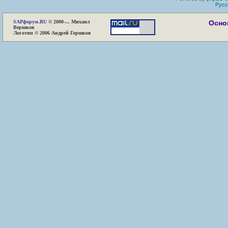
Русс
SAP
форум.RU
© 2000-... Михаил
Осно
Вершков
Логотип © 2006 Андрей Горшков