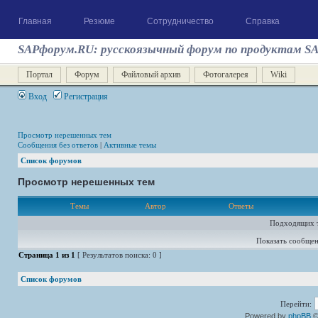
Главная
Резюме
Сотрудничество
Справка
SAPфорум.RU: русскоязычный форум по продуктам S
Портал
Форум
Файловый архив
Фотогалерея
Wiki
Вход
Регистрация
Просмотр нерешенных тем
Сообщения без ответов
|
Активные темы
Список форумов
Просмотр нерешенных тем
Темы
Автор
Ответы
Подходящих т
Показать сообщен
Страница
1
из
1
[ Результатов поиска: 0 ]
Список форумов
Перейти:
Powered by
phpBB
©