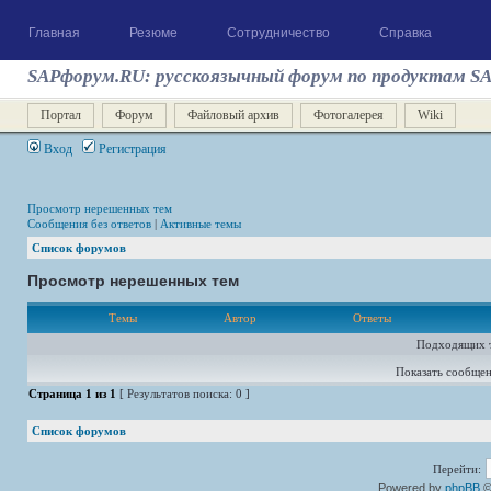
Главная
Резюме
Сотрудничество
Справка
SAPфорум.RU: русскоязычный форум по продуктам S
Портал
Форум
Файловый архив
Фотогалерея
Wiki
Вход
Регистрация
Просмотр нерешенных тем
Сообщения без ответов
|
Активные темы
Список форумов
Просмотр нерешенных тем
Темы
Автор
Ответы
Подходящих т
Показать сообщен
Страница
1
из
1
[ Результатов поиска: 0 ]
Список форумов
Перейти:
Powered by
phpBB
©