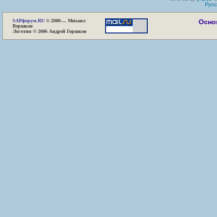
Русс
SAP
форум.RU
© 2000-... Михаил
Осно
Вершков
Логотип © 2006 Андрей Горшков